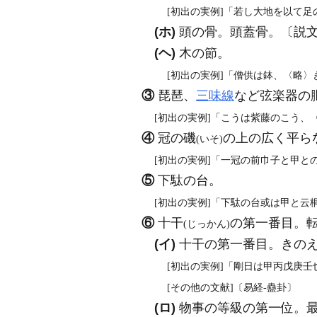
[初出の実例]「若し大地を以て足
(ホ)
頭の骨。頭蓋骨。〔説文
(ヘ)
木の節。
[初出の実例]「僧供は鉢、〈略〉
③
琵琶、
三味線
など弦楽器の
[初出の実例]「こうは紫藤のこう、
④
冠の磯
の上の広く平ら
(いそ)
[初出の実例]「一冠の前巾子と甲と
⑤
下駄の台。
[初出の実例]「下駄の台或は甲と云桐
⑥
十干
の第一番目。
(じっかん)
(イ)
十干の第一番目。きの
[初出の実例]「剛日は甲丙戊庚壬也
[その他の文献]〔易経‐蠱卦〕
(ロ)
物事の等級の第一位。