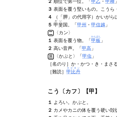
２
順位で第一位。「
甲乙
・
甲種
３
表面を覆う堅いもの。こうら
４
（「胛」の代用字）かいがら
かい
５
甲斐
国。「
甲州
・
甲信越
」
〈カン〉
かんぱん
１
表面を覆う物。「
甲板
」
２
高い音声。「
甲高
」
〈かぶと〉「
甲虫
」
［名のり］か・かつ・き・まさ
カピタン
［難読］
甲比丹
こう〔カフ〕【甲】
１
よろい。かぶと。
２
カメやカニの体を覆う硬い殻