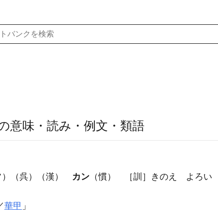
の意味・読み・例文・類語
フ）（呉）（漢）
カン
（慣） ［訓］きのえ よろ
／
華甲
」