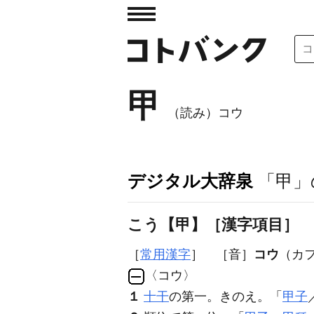
甲
（読み）コウ
デジタル大辞泉
「甲」
こう【甲】［漢字項目］
［
常用漢字
］ ［音］
コウ
（カ
〈コウ〉
１
十干
の第一。きのえ。「
甲子