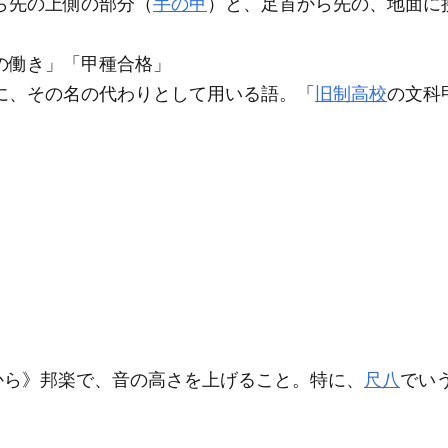
ら先の上側の部分（
手の甲
）と、足首から先の、地面に
の働き」「
甲
種合格」
に、その名の代わりとして用いる語。「
旧制高校
の文科
から》邦楽で、音の高さを上げること。特に、
尺八
でい