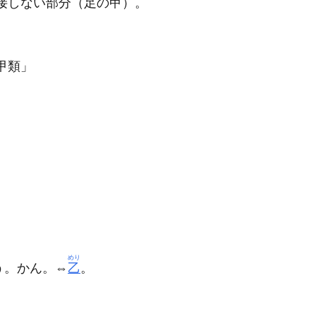
接しない部分（足の甲）。
甲
類」
めり
う。かん。⇔
乙
。