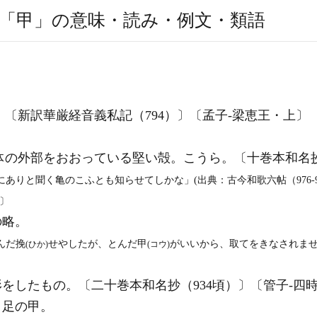
「甲」の意味・読み・例文・類語
。〔新訳華厳経音義私記（794）〕〔孟子‐梁恵王・上〕
体の外部をおおっている堅い殻。こうら。〔十巻本和名抄
にありと聞く亀のこふとも知らせてしかな」(出典：古今和歌六帖（976‐9
命〕
の略。
んだ挽
せやしたが、とんだ甲
がいいから、取てをきなされませ
(ひか)
(コウ)
をしたもの。〔二十巻本和名抄（934頃）〕〔管子‐四
。足の甲。