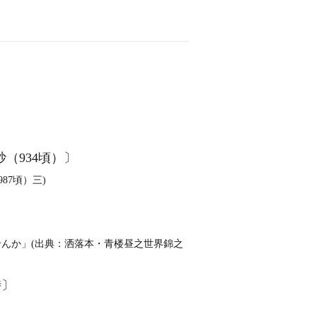
（934頃）〕
87頃）三)
んか」(出典：洒落本・青楼昼之世界錦之
時〕