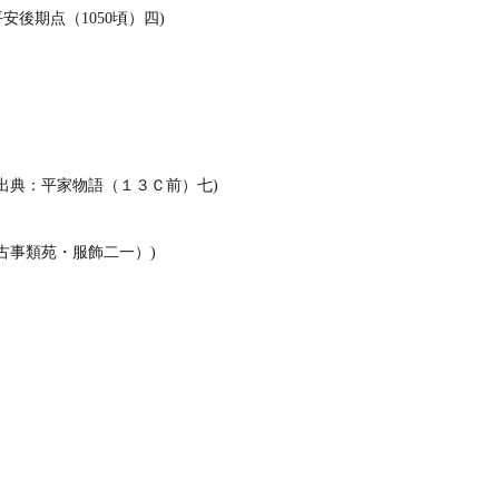
後期点（1050頃）四)
出典：平家物語（１３Ｃ前）七)
古事類苑・服飾二一）)