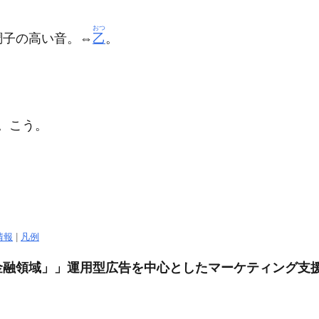
おつ
調子の高い音。⇔
乙
。
。こう。
情報
|
凡例
融領域」」運用型広告を中心としたマーケティング支援