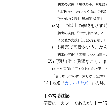
[初出の実例]「嵯峨野亭。其地勝
「上下
ひっくるめて甲乙な
(うへした)
[その他の文献]〔戦国策‐魏策〕
(ハ)
二つ以上の事物をさす時
[初出の実例]「甲斬
首五級。乙三
レ
[その他の文献]〔史記‐万石君伝〕
(ニ)
邦楽で高音をいう。か
[初出の実例]「真都
三重
(しんいち)
⑦
( 形動 ) 強く勇猛なこと
[初出の実例]「度々合戦に心は甲にて
「きこゆる甲の者、大ぢから也ければ
[ 2 ]
地名「
かい（甲斐）
」の略
甲の補助注記
字音は「カフ」であるが、
[ 一 ]