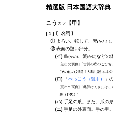
精選版 日本国語大辞典
こう
【甲】
カフ
[ 1 ]
〘 名詞 〙
①
よろい。転じて、兜
(かぶと)
②
表面の堅い部分。
(イ)
亀
、蟹
などの
(かめ)
(かに)
[初出の実例]「古川の底のこひぢ
[その他の文献]〔大戴礼記‐易本
(ロ)
「
べっこう（鼈甲）
」
[初出の実例]「此笄
はこ
(かんざし)
裏（1791）)
(ハ)
手足の爪。また、爪の形
(ニ)
手足の外表面。手の甲