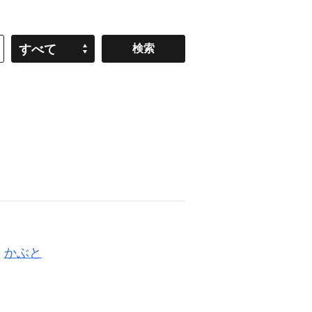
すべて
い
かぶと