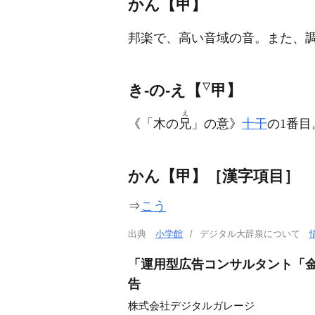
かん【甲】
邦楽で、高い音域の音。また、
き‐の‐え【
▽
甲】
え
《「木の
兄
」の意》
十干
の1番目
かん【甲】［漢字項目］
⇒
こう
出典
小学館
デジタル大辞泉について
「運用型広告コンサルタント「金
告
株式会社デジタルガレージ