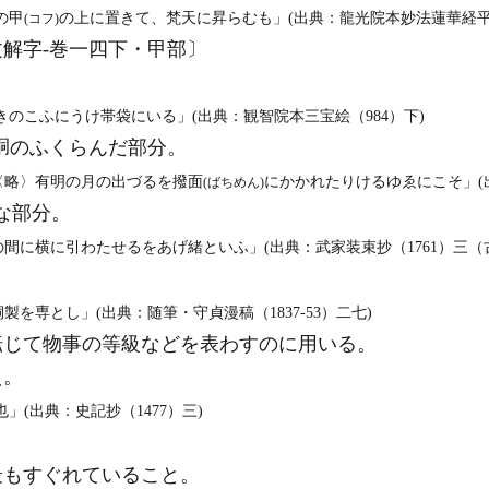
の甲
の上に置きて、梵天に昇らむも」(出典：龍光院本妙法蓮華経平安
(コフ)
解字‐巻一四下・甲部〕
きのこふにうけ帯袋にいる」(出典：観智院本三宝絵（984）下)
胴のふくらんだ部分。
〈略〉有明の月の出づるを撥面
にかかれたりけるゆゑにこそ」(
(ばちめん)
な部分。
の間に横に引わたせるをあげ緒といふ」(出典：武家装束抄（1761）三（
製を専とし」(出典：随筆・守貞漫稿（1837‐53）二七)
転じて物事の等級などを表わすのに用いる。
え。
」(出典：史記抄（1477）三)
最もすぐれていること。