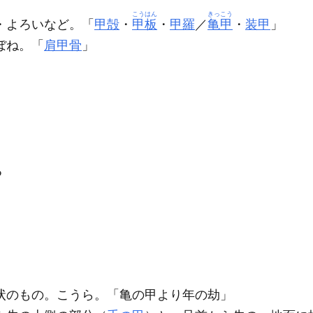
」
こうはん
きっこう
・よろいなど。「
甲殻
・
甲板
・
甲羅
／
亀甲
・
装甲
」
ぼね。「
肩甲骨
」
る
状のもの。こうら。「亀の
甲
より年の劫」