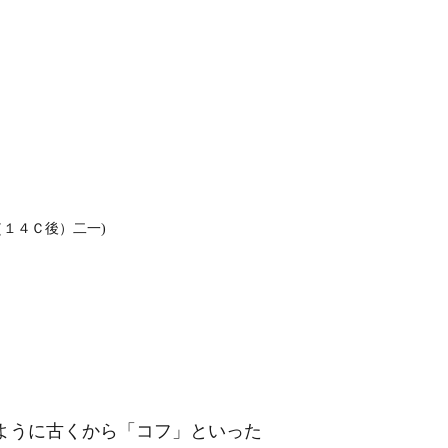
１４Ｃ後）二一)
ように古くから「コフ」といった