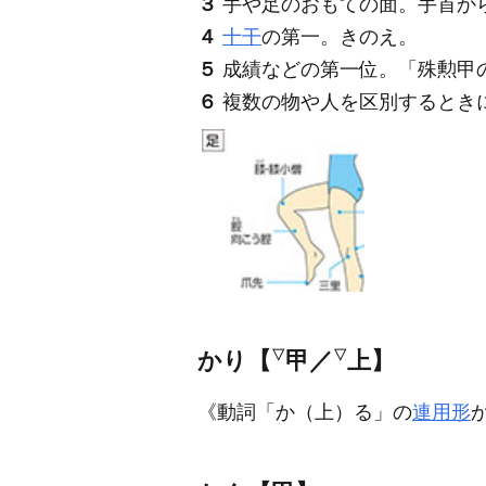
３
手や足のおもての面。手首か
４
十干
の第一。きのえ。
５
成績などの第一位。「殊勲
甲
６
複数の物や人を区別するとき
かり【
▽
甲／
▽
上】
《動詞「か（上）る」の
連用形