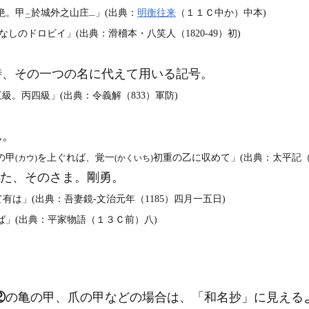
絶。甲
於城外之山庄
」(出典：
明衡往来
（１１Ｃ中か）中本)
二
一
しのドロビイ」(出典：滑稽本・八笑人（1820‐49）初)
、その一つの名に代えて用いる記号。
級。丙四級」(出典：令義解（833）軍防)
ん。
の甲
を上ぐれば、覚一
初重の乙に収めて」(出典：太平記（
(カウ)
(かくいち)
。また、そのさま。剛勇。
有は」(出典：吾妻鏡‐文治元年（1185）四月一五日)
」(出典：平家物語（１３Ｃ前）八)
。
②
の亀の甲、爪の甲などの場合は、「和名抄」に見える