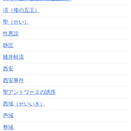
済（倭の五王）
聖（せい）
性悪説
静圧
雖井蛙流
西安
西安事件
聖アントワーヌの誘惑
西域（せいいき）
声域
整域