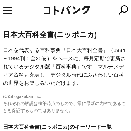
日本大百科全書(ニッポニカ)
日本を代表する百科事典『日本大百科全書』（1984
～1994刊：全26巻）をベースに、毎月定期で更新さ
れているデジタル版「百科事典」です。マルチメデ
ィア資料も充実し、デジタル時代にふさわしい百科
の世界をお楽しみいただけます。
(C)Shogakukan Inc.
それぞれの解説は執筆時点のもので、常に最新の内容であるこ
とを保証するものではありません。
日本大百科全書(ニッポニカ)のキーワード一覧