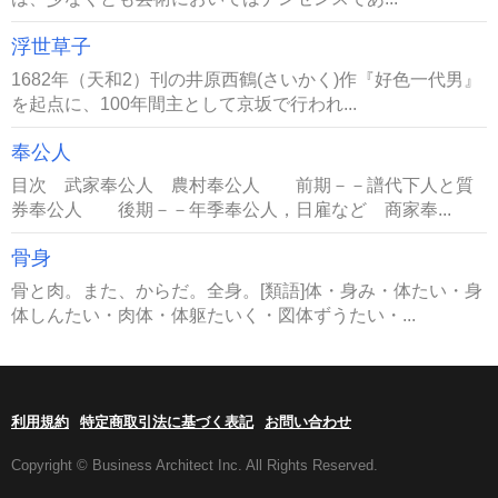
浮世草子
1682年（天和2）刊の井原西鶴(さいかく)作『好色一代男』
を起点に、100年間主として京坂で行われ...
奉公人
目次 武家奉公人 農村奉公人 前期－－譜代下人と質
券奉公人 後期－－年季奉公人，日雇など 商家奉...
骨身
骨と肉。また、からだ。全身。[類語]体・身み・体たい・身
体しんたい・肉体・体躯たいく・図体ずうたい・...
利用規約
特定商取引法に基づく表記
お問い合わせ
Copyright © Business Architect Inc. All Rights Reserved.