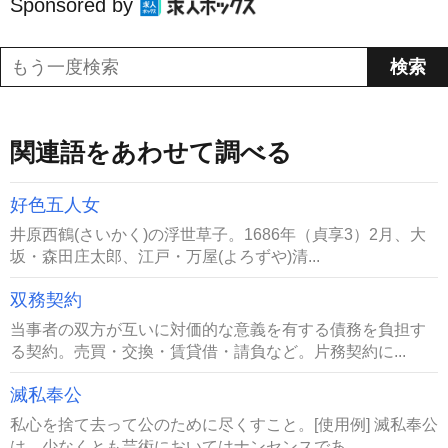
Sponsored by
関連語をあわせて調べる
好色五人女
井原西鶴(さいかく)の浮世草子。1686年（貞享3）2月、大
坂・森田庄太郎、江戸・万屋(よろずや)清...
双務契約
当事者の双方が互いに対価的な意義を有する債務を負担す
る契約。売買・交換・賃貸借・請負など。片務契約に...
滅私奉公
私心を捨て去って公のために尽くすこと。[使用例] 滅私奉公
は、少なくとも芸術においてはナンセンスであ...