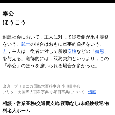
奉公
ほうこう
封建社会において，主人に対して従者側が果す義務
をいう。
武士
の場合はおもに軍事的負担をいう。
一
方
，主人は，従者に対して所領
安堵
などの「
御恩
」
を与える。道徳的には，双務契約というより，この
「奉公」のほうを強いられる場合が多かった。
出典
ブリタニカ国際大百科事典 小項目事典
ブリタニカ国際大百科事典 小項目事典について
情報
相談・営業業務/交通費支給/夜勤なし/未経験歓迎/有
料老人ホーム