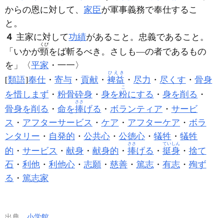
からの恩に対して、
家臣
が軍事義務で奉仕するこ
と。
４
主家に対して
功績
があること。忠義であること。
くび
「いかが
頸
をば斬るべき。さしも―の者であるもの
を」〈
平家
・一一〉
ひえき
[
類語
]
奉仕
・
寄与
・
貢献
・
裨益
・
尽力
・
尽くす
・
骨身
こ
を惜しまず
・
粉骨砕身
・
身を
粉
にする
・
身を削る
・
ささ
骨身を削る
・
命を
捧
げる
・
ボランティア
・
サービ
ス
・
アフターサービス
・
ケア
・
アフターケア
・
ボラ
ンタリー
・
自発的
・
公共心
・
公徳心
・
犠牲
・
犠牲
ささ
ていしん
的
・
サービス
・
献身
・
献身的
・
捧
げる
・
挺身
・
捨て
石
・
利他
・
利他心
・
志願
・
慈善
・
篤志
・
有志
・
殉ず
る
・
篤志家
出典
小学館