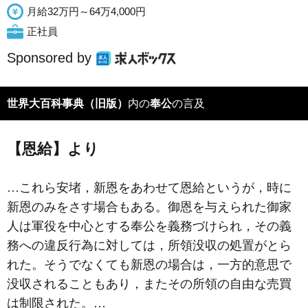
月給32万円～64万4,000円
正社員
Sponsored by
世界大百科事典（旧版）
内の
奉公
の言及
【恩給】より
…これら安堵，新恩をあわせて恩給というが，時に
新恩のみをさす場合もある。御恩を与えられた御家
人は軍役を中心とする奉公を義務づけられ，その義
務への違反行為に対しては，所領没収の処置がとら
れた。そうでなくても新恩の場合は，一方的意思で
没収されることもあり，またその所領の自由な売買
は制限された。…