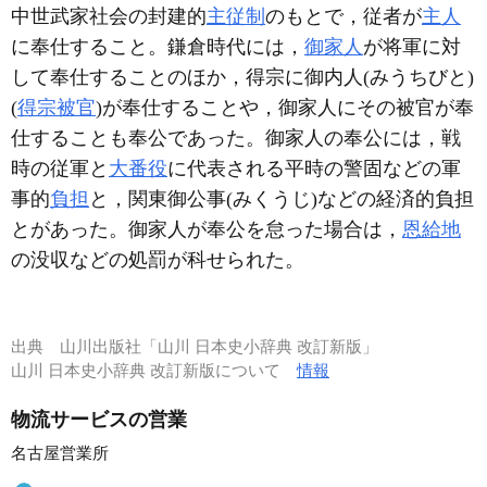
中世武家社会の封建的
主従制
のもとで，従者が
主人
に奉仕すること。鎌倉時代には，
御家人
が将軍に対
して奉仕することのほか，得宗に御内人(みうちびと)
(
得宗被官
)が奉仕することや，御家人にその被官が奉
仕することも奉公であった。御家人の奉公には，戦
時の従軍と
大番役
に代表される平時の警固などの軍
事的
負担
と，関東御公事(みくうじ)などの経済的負担
とがあった。御家人が奉公を怠った場合は，
恩給地
の没収などの処罰が科せられた。
出典
山川出版社「山川 日本史小辞典 改訂新版」
山川 日本史小辞典 改訂新版について
情報
物流サービスの営業
名古屋営業所