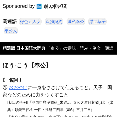
Sponsored by
関連語
好色五人女
双務契約
滅私奉公
浮世草子
奉公人
精選版 日本国語大辞典
「奉公」の意味・読み・例文・類語
ほう‐こう【奉公】
〘 名詞 〙
①
おおやけ
に一身をささげて仕えること。天子、国
家などのために力をつくすこと。
[初出の実例]「諸国司怠慢猶多
未進
。奉公之道何其如
此」(出
二
一
レ
典：類聚三代格‐一四・延暦二四年（805）三月二日)