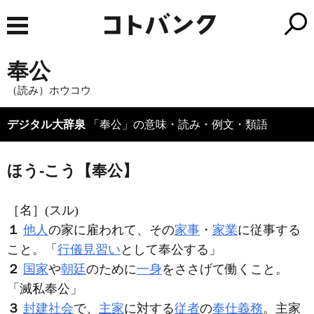
奉公
（読み）ホウコウ
デジタル大辞泉
「奉公」の意味・読み・例文・類語
ほう‐こう【奉公】
［名］
(スル)
１
他人
の家に雇われて、その
家事
・
家業
に従事する
こと。「
行儀見習い
として
奉公
する」
２
国家
や
朝廷
のために
一身
をささげて働くこと。
「滅私
奉公
」
３
封建社会
で、
主家
に対する
従者
の
奉仕
義務
。主家