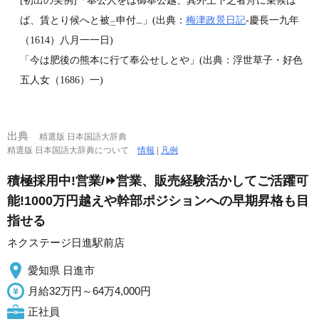
[初出の実例]「奉公人をは御奉公越、其外上下之者舟に乗候は
ば、賃とり候へと被
申付
」(出典：
梅津政景日記
‐慶長一九年
二
一
（1614）八月一一日)
「今は肥後の熊本に行て奉公せしとや」(出典：浮世草子・好色
五人女（1686）一)
出典
精選版 日本国語大辞典
精選版 日本国語大辞典について
情報
|
凡例
積極採用中!営業/⏩️営業、販売経験活かしてご活躍可
能!1000万円越えや幹部ポジションへの早期昇格も目
指せる
ネクステージ日進駅前店
愛知県 日進市
月給32万円～64万4,000円
正社員