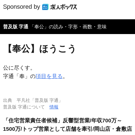
Sponsored by
普及版 字通
「奉公」の読み・字形・画数・意味
【奉公】ほうこう
公に尽くす。
字通「奉」の
項目を見る
。
出典
平凡社「普及版 字通」
普及版 字通について
情報
「住宅営業責任者候補」反響型営業/年収700万～
1500万/トップ営業として店舗を牽引/岡山店・倉敷店