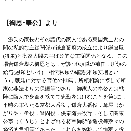
【御恩･奉公】より
…源氏の家長とその譜代の家人である東国武士との
間の私的な主従関係が鎌倉幕府の成立により鎌倉殿
(将軍)と御家人間の半ば公的な主従関係となる。この
場合鎌倉殿の御恩とは，守護･地頭職の補任，所領の
給与(恩領という)，相伝私領の確認(本領安堵とい
う)，朝廷に対する官位の推薦，所領相論に際して領
家の非法よりの保護等であり，御家人の奉公とは戦
陣に臨んで身命を捨てて忠勤をはげむことを第1に，
平時の軍役たる
京都大番役
，
鎌倉大番役
，篝屋（か
がりや）番役，警固役，供奉随兵役等，そして
関東
公事
（くうじ）とよばれる将軍御所修造役等数々の
経済的負担等であった。これらを総称して御家人役