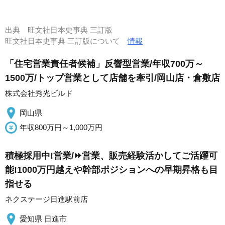
出典
旺文社日本史事典 三訂版
旺文社日本史事典 三訂版について
情報
「住宅営業責任者候補」反響型営業/年収700万～
1500万/トップ営業として店舗を牽引/岡山店・倉敷店
株式会社秀光ビルド
岡山県
年収800万円～1,000万円
積極採用中!営業/⏩️営業、販売経験活かしてご活躍可
能!1000万円越えや幹部ポジションへの早期昇格も目
指せる
ネクステージ日進駅前店
愛知県 日進市