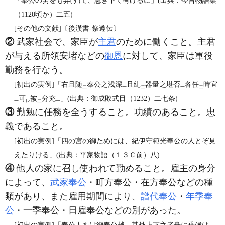
「奉公の労をも弃
て、急ぎ下て有けるに」(出典：今昔物語集
(す)
（1120頃か）二五)
[その他の文献]〔後漢書‐祭遵伝〕
②
武家社会で、家臣が
主君
のために働くこと。主君
が与える所領安堵などの
御恩
に対して、家臣は軍役
勤務を行なう。
[初出の実例]「右且随
奉公之浅深
且糺
器量之堪否
各任
時宜
二
一
二
一
二
可
被
分充
」(出典：御成敗式目（1232）二七条)
一
レ
二
一
③
勤勉に任務を全うすること。功績のあること。忠
義であること。
[初出の実例]「四の宮の御ためには、紀伊守範光奉公の人とぞ見
えたりける」(出典：平家物語（１３Ｃ前）八)
④
他人の家に召し使われて勤めること。雇主の身分
によって、
武家奉公
・町方奉公・在方奉公などの種
類があり、また雇用期間により、
譜代奉公
・
年季奉
公
・一季奉公・日雇奉公などの別があった。