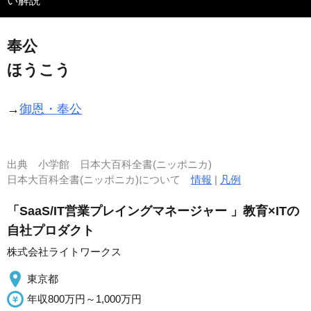
い解説
奉公
ほうこう
→
御恩・奉公
出典
小学館 日本大百科全書(ニッポニカ)
日本大百科全書(ニッポニカ)について
情報
|
凡例
「SaaS/IT営業プレイングマネージャー 」教育×ITの
自社プロダクト
株式会社ライトワークス
東京都
年収800万円～1,000万円