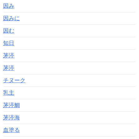
因み
因みに
因む
知日
茅渟
茅渟
チヌーク
乳主
茅渟鯛
茅渟海
血塗る