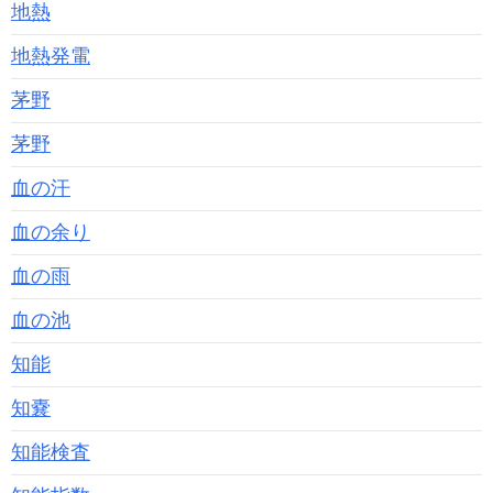
地熱
地熱発電
茅野
茅野
血の汗
血の余り
血の雨
血の池
知能
知嚢
知能検査