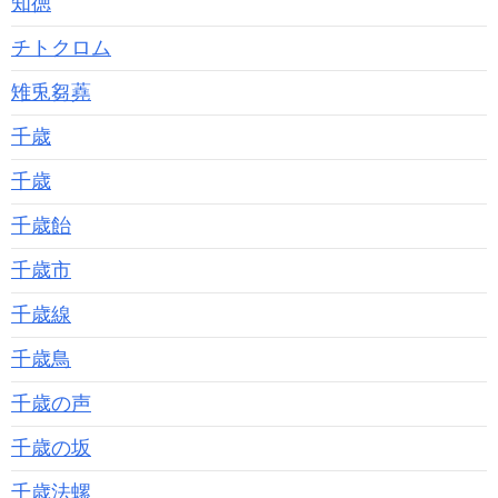
知徳
チトクロム
雉兎芻蕘
千歳
千歳
千歳飴
千歳市
千歳線
千歳鳥
千歳の声
千歳の坂
千歳法螺