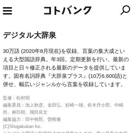
デジタル大辞泉
30万語 (2020年8月現在)を収録、言葉の集大成とい
える大型国語辞典。年3回。定期更新を行い、最新の
項目と日々修正される最新のデータを提供していま
す。固有名詞辞典『大辞泉プラス』(10万6,600語)と
併せ、幅広いジャンルから言葉を収録しています。
監修：松村明
編集委員：池上秋彦、金田弘、杉崎一雄、鈴木丹士郎、中嶋
尚、林巨樹、飛田良文
編集協力：田中牧郎、曽根脩
(C)Shogakukan Inc.