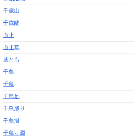
千歳山
千歳蘭
血止
血止草
些とも
千鳥
千鳥
千鳥足
千鳥縢り
千鳥掛
千鳥ヶ淵