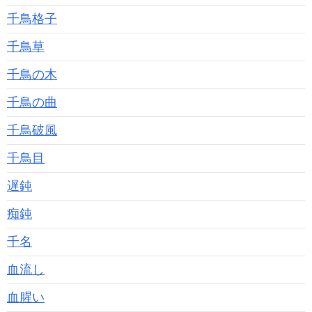
千鳥格子
千鳥草
千鳥の木
千鳥の曲
千鳥破風
千鳥目
遅鈍
痴鈍
千名
血流し
血腥い