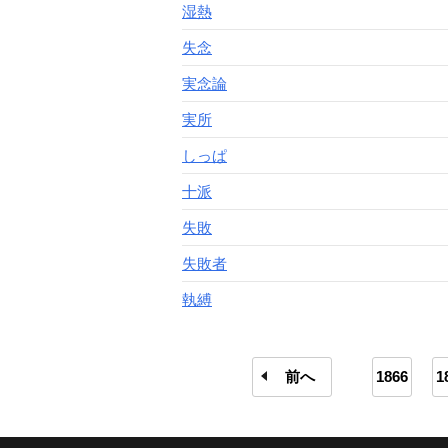
湿熱
失念
実念論
実所
しっぱ
十派
失敗
失敗者
執縛
前へ
1866
1