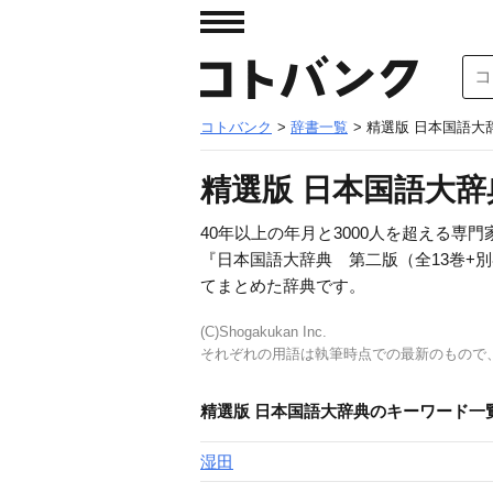
コトバンク
>
辞書一覧
> 精選版 日本国語大
精選版 日本国語大辞
40年以上の年月と3000人を超える
『日本国語大辞典 第二版（全13巻+別
てまとめた辞典です。
(C)Shogakukan Inc.
それぞれの用語は執筆時点での最新のもので
精選版 日本国語大辞典のキーワード一
湿田