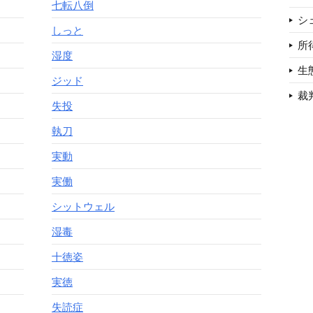
七転八倒
シ
しっと
所
湿度
生
ジッド
裁
失投
執刀
実動
実働
シットウェル
湿毒
十徳姿
実徳
失読症