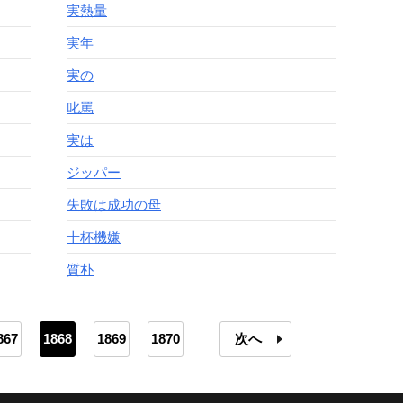
実熱量
実年
実の
叱罵
実は
ジッパー
失敗は成功の母
十杯機嫌
質朴
867
1868
1869
1870
次へ