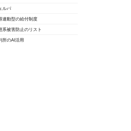
ェルパ
得連動型の給付制度
態系被害防止のリスト
判所のAI活用