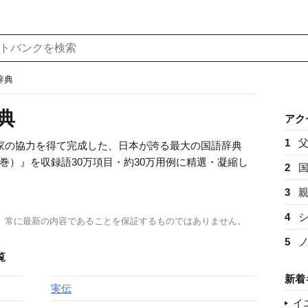
辞典
典
アク
1
専門家の協力を得て完成した、日本が誇る最大の国語辞典
巻）』を収録語30万項目・約30万用例に精選・凝縮し
2
3
4
、常に最新の内容であることを保証するものではありません。
5
覧
新着
実伝
イ