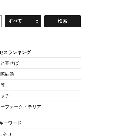
すべて
セスランキング
父と暮せば
国際結婚
親等
シャチ
ノーフォーク・テリア
キーワード
エネコ