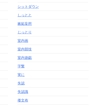
シットダウン
しっとと
嫉妬妄想
じっとり
室内画
室内競技
室内遊戯
字繋
実に
失認
失認識
倭文布