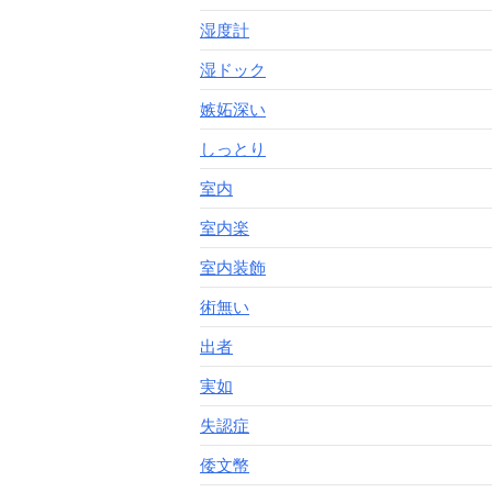
湿度計
湿ドック
嫉妬深い
しっとり
室内
室内楽
室内装飾
術無い
出者
実如
失認症
倭文幣