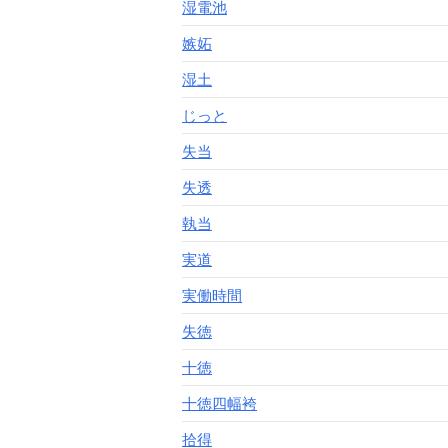
湿電池
嫉妬
湿土
じっと
失当
失透
執当
実道
実働時間
失徳
十徳
十徳四幅袴
拾得