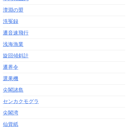
澶淵の盟
洗冤録
遷音速飛行
浅海漁業
旋回傾斜計
遷界令
選果機
尖閣諸島
センカクモグラ
尖閣湾
仙貨紙