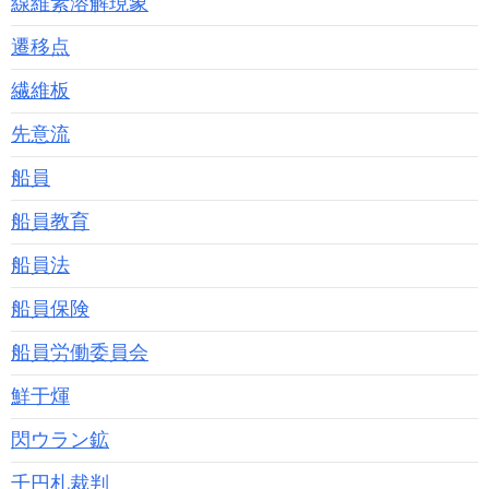
線維素溶解現象
遷移点
繊維板
先意流
船員
船員教育
船員法
船員保険
船員労働委員会
鮮于煇
閃ウラン鉱
千円札裁判