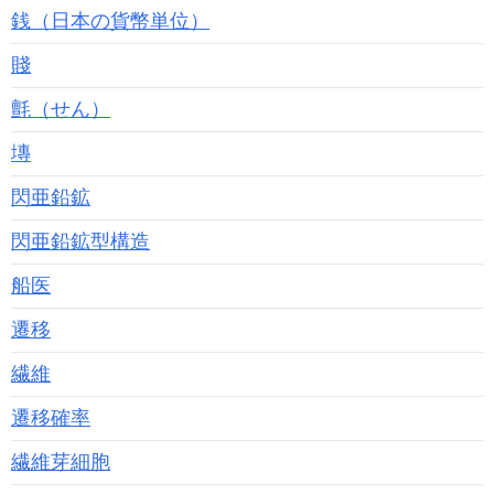
銭（日本の貨幣単位）
賤
氈（せん）
塼
閃亜鉛鉱
閃亜鉛鉱型構造
船医
遷移
繊維
遷移確率
繊維芽細胞