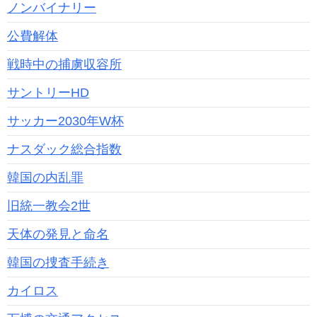
ノンバイナリー
公費解体
戦時中の捕虜収容所
サントリーHD
サッカー2030年W杯
ナスダック総合指数
韓国の内乱罪
旧統一教会2世
天体の発見と命名
韓国の捜査手続き
カイロス