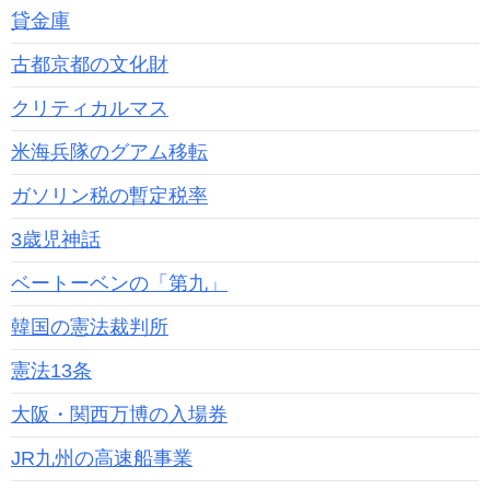
貸金庫
古都京都の文化財
クリティカルマス
米海兵隊のグアム移転
ガソリン税の暫定税率
3歳児神話
ベートーベンの「第九」
韓国の憲法裁判所
憲法13条
大阪・関西万博の入場券
JR九州の高速船事業