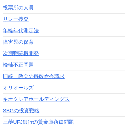
投票所の人員
リレー捜査
年輪年代測定法
障害児の保育
次期戦闘機開発
輪軸不正問題
旧統一教会の解散命令請求
オリオールズ
キオクシアホールディングス
SBGの投資戦略
三菱UFJ銀行の貸金庫窃盗問題