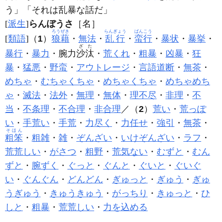
う」「それは
乱暴
な話だ」
[
派生
]
らんぼうさ
［名］
ろうぜき
らんぎょう
ばんこう
[
類語
]（
1
）
狼藉
・
無法
・
乱行
・
蛮行
・
暴状
・
暴挙
・
ざた
暴行
・
暴力
・腕力
沙汰
・
荒くれ
・
粗暴
・
凶暴
・
狂
暴
・
猛悪
・
野蛮
・
アウトレージ
・
言語道断
・
無茶
・
めちゃ
・
むちゃくちゃ
・
めちゃくちゃ
・
めちゃめち
ゃ
・
滅法
・
法外
・
無理
・
無体
・
理不尽
・
非理
・
不
当
・
不条理
・
不合理
・
非合理
／（
2
）
荒い
・
荒っぽ
い
・
手荒い
・
手荒
・
力尽く
・
力任せ
・
強引
・
無茶
・
そほん
粗笨
・
粗雑
・
雑
・
ぞんざい
・
いけぞんざい
・
ラフ
・
荒荒しい
・
がさつ
・
粗野
・
荒気ない
・
むずと
・
むん
ずと
・
腕ずく
・
ぐっと
・
ぐんと
・
ぐいと
・
ぐいぐ
い
・
ぐんぐん
・
どんどん
・
ぎゅっと
・
ぎゅう
・
ぎゅ
うぎゅう
・
きゅうきゅう
・
がっちり
・
きゅっと
・
ひ
しと
・
粗暴
・
荒荒しい
・
力を込める