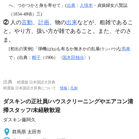
へ、つかつかと身を寄せて」(
出典
：
人情本
・貞操婦女八賢誌
（1834‐48頃）三)
②
人の
言動
、
計画
、物の
出来
などが、粗雑であるこ
と。やり方、扱い方が雑であること。また、そのさ
ま。
[初出の実例]「弾機
も有るか無きかの乱暴
な
馬車
(ばね)
(ランバウ)
で」(出典：
帽子
（1906）〈
国木田独歩
〉)
出典
精選版 日本国語大辞典
精選版 日本国語大辞典について
情報
|
凡例
ダスキンの正社員/ハウスクリーニングやエアコン清
掃スタッフ/未経験歓迎
ダスキン藤阿久
群馬県 太田市