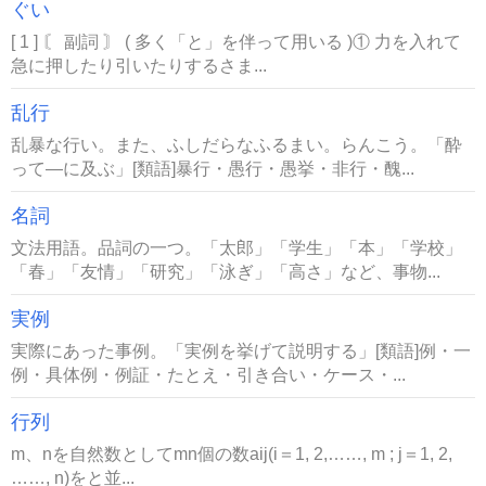
ぐい
[ 1 ] 〘 副詞 〙 ( 多く「と」を伴って用いる )① 力を入れて
急に押したり引いたりするさま...
乱行
乱暴な行い。また、ふしだらなふるまい。らんこう。「酔
って―に及ぶ」[類語]暴行・愚行・愚挙・非行・醜...
名詞
文法用語。品詞の一つ。「太郎」「学生」「本」「学校」
「春」「友情」「研究」「泳ぎ」「高さ」など、事物...
実例
実際にあった事例。「実例を挙げて説明する」[類語]例・一
例・具体例・例証・たとえ・引き合い・ケース・...
行列
m、nを自然数としてmn個の数aij(i＝1, 2,……, m ; j＝1, 2,
……, n)をと並...