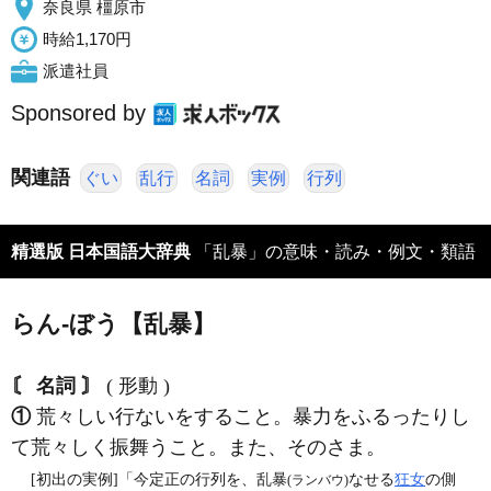
奈良県 橿原市
時給1,170円
派遣社員
Sponsored by
関連語
ぐい
乱行
名詞
実例
行列
精選版 日本国語大辞典
「乱暴」の意味・読み・例文・類語
らん‐ぼう【乱暴】
〘 名詞 〙
( 形動 )
①
荒々しい行ないをすること。暴力をふるったりし
て荒々しく振舞うこと。また、そのさま。
[初出の実例]「今定正の行列を、乱暴
なせる
狂女
の側
(ランバウ)