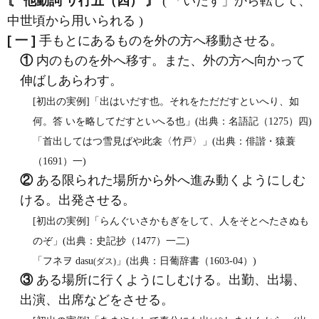
〘 他動詞 サ行五（四） 〙
( 「いだす」から転じて、
中世頃から用いられる )
[ 一 ]
手もとにあるものを外の方へ移動させる。
①
内のものを外へ移す。また、外の方へ向かって
伸ばしあらわす。
[初出の実例]「出はいだす也。それをただだすといへり、如
何。答 いを略してだすといへる也」(出典：名語記（1275）四)
「首出してはつ雪見ばや此衾〈竹戸〉」(出典：俳諧・猿蓑
（1691）一)
②
ある限られた場所から外へ進み動くようにしむ
ける。出発させる。
[初出の実例]「らんぐいさかもぎをして、人をそとへたさぬも
のぞ」(出典：史記抄（1477）一二)
「フネヲ dasu
」(出典：日葡辞書（1603‐04）)
(ダス)
③
ある場所に行くようにしむける。出勤、出場、
出演、出席などをさせる。