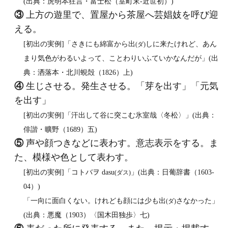
(出典：虎明本狂言・富士松（室町末‐近世初）)
③
上方の遊里で、置屋から茶屋へ芸娼妓を呼び迎
える。
[初出の実例]「さきにも綿富から出
しに来たけれど、あん
(ダ)
まり気色がわるいよって、ことわりいふていかなんだが」(出
典：洒落本・北川蜆殻（1826）上)
④
生じさせる。発生させる。「芽を出す」「元気
を出す」
[初出の実例]「汗出して谷に突こむ氷室哉〈冬松〉」(出典：
俳諧・曠野（1689）五)
⑤
声や顔つきなどに表わす。意志表示をする。ま
た、模様や色として表わす。
[初出の実例]「コトバヲ dasu
」(出典：日葡辞書（1603‐
(ダス)
04）)
「一向に面白くない。けれども顔には少も出
さなかった」
(ダ)
(出典：悪魔（1903）〈国木田独歩〉七)