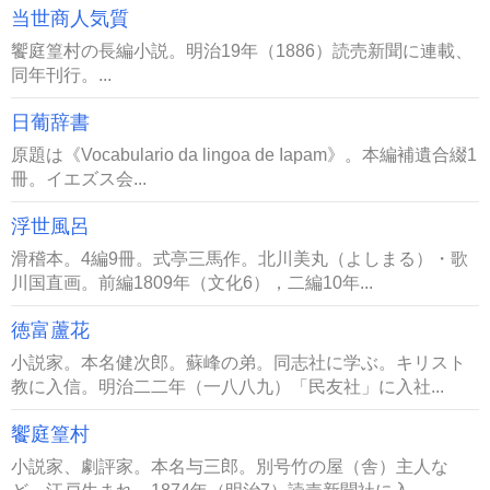
当世商人気質
饗庭篁村の長編小説。明治19年（1886）読売新聞に連載、
同年刊行。...
日葡辞書
原題は《Vocabulario da lingoa de Iapam》。本編補遺合綴1
冊。イエズス会...
浮世風呂
滑稽本。4編9冊。式亭三馬作。北川美丸（よしまる）・歌
川国直画。前編1809年（文化6），二編10年...
徳富蘆花
小説家。本名健次郎。蘇峰の弟。同志社に学ぶ。キリスト
教に入信。明治二二年（一八八九）「民友社」に入社...
饗庭篁村
小説家、劇評家。本名与三郎。別号竹の屋（舎）主人な