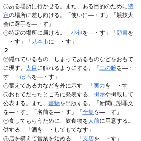
㋒ある場所に行かせる。また、ある目的のために
特
定
の場所に差し向ける。「使いに―・す」「競技大
会に選手を―・す」
㋓特定の場所に届ける。「
小包
を―・す」「
願書
を
―・す」「
見本市
に―・す」
２
㋐隠れているもの、しまってあるものなどをおもて
に現す。
人目
に触れるようにする。「
二の腕
を―・
す」「
ぼろ
を―・す」
㋑蓄えてある力などを外に示す。「
実力
を―・す」
㋒おもてだったところに発表する。
掲示
や掲載して
公表する。また、
書物
を出版する。「新聞に謝罪文
を―・す」「名前を―・す」「
全集
を―・す」
㋓食してもらうために、飲食物を
人前
に用意する。
供する。「酒を―・してもてなす」
㋔店を構えて営業を始める。「
支店
を―・す」