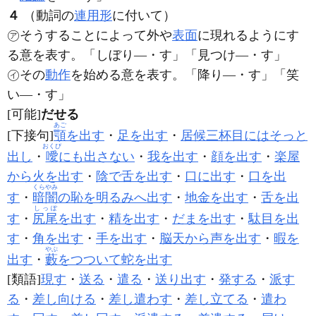
４
（動詞の
連用形
に付いて）
㋐そうすることによって外や
表面
に現れるようにす
る意を表す。「しぼり―・す」「見つけ―・す」
㋑その
動作
を始める意を表す。「降り―・す」「笑
い―・す」
[可能]
だせる
あご
[下接句]
顎
を出す
・
足を出す
・
居候三杯目にはそっと
おくび
出し
・
噯
にも出さない
・
我を出す
・
顔を出す
・
楽屋
から火を出す
・
陰で舌を出す
・
口に出す
・
口を出
くらやみ
す
・
暗闇
の恥を明るみへ出す
・
地金を出す
・
舌を出
しっぽ
す
・
尻尾
を出す
・
精を出す
・
だまを出す
・
駄目を出
す
・
角を出す
・
手を出す
・
脳天から声を出す
・
暇を
やぶ
出す
・
藪
をつついて蛇を出す
[類語]
現す
・
送る
・
遣る
・
送り出す
・
発する
・
派す
る
・
差し向ける
・
差し遣わす
・
差し立てる
・
遣わ