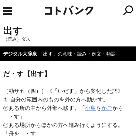
出す
（読み）ダス
デジタル大辞泉
「出す」の意味・読み・例文・類語
だ・す【出す】
［動サ五（四）］
《「いだす」から変化した語》
１
自分の範囲内のものを外の方へ動かす。
㋐ある所の中から外部へ移す。「
小鳥
を
かご
から
―・す」
㋑ある場所からほかの方へ進み行くようにする。
「舟を―・す」