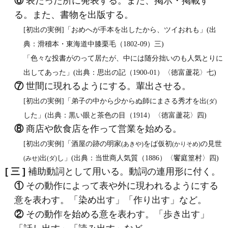
⑥
表だった所に発表する。また、掲示・掲載す
る。また、書物を出版する。
[初出の実例]「おめへが手本を出したから、ツイおれも」(出
典：滑稽本・東海道中膝栗毛（1802‐09）三)
「色々な投書がのって居たが、中には随分拙いのも人気とりに
出してあった」(出典：思出の記（1900‐01）〈徳富蘆花〉七)
⑦
世間に現れるようにする。輩出させる。
[初出の実例]「弟子の中から少からぬ師にまさる秀才を出
(ダ)
した」(出典：黒い眼と茶色の目（1914）〈徳富蘆花〉四)
⑧
商店や飲食店を作って営業を始める。
[初出の実例]「酒屋の跡の明家
をば仮初
の見世
(あきや)
(かりそめ)
出
し」(出典：当世商人気質（1886）〈饗庭篁村〉四)
(みせ)
(ダ)
[ 三 ]
補助動詞として用いる。動詞の連用形に付く。
①
その動作によって表や外に現われるようにする
意を表わす。「染め出す」「作り出す」など。
②
その動作を始める意を表わす。「歩き出す」