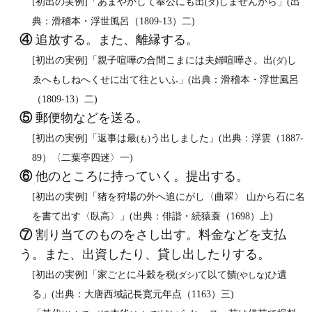
[初出の実例]「あまやかして奉公にも出
しませんから」(出
(ダ)
典：滑稽本・浮世風呂（1809‐13）二)
④
追放する。また、離縁する。
[初出の実例]「親子喧嘩の合間こまには夫婦喧嘩さ。出
し
(ダ)
ゑへもしねへくせに出て往といふ」(出典：滑稽本・浮世風呂
（1809‐13）二)
⑤
郵便物などを送る。
[初出の実例]「返事は最
う出しました」(出典：浮雲（1887‐
(も)
89）〈二葉亭四迷〉一)
⑥
他のところに持っていく。提出する。
[初出の実例]「猪を狩場の外へ追にがし〈曲翠〉 山から石に名
を書て出す〈臥高〉」(出典：俳諧・続猿蓑（1698）上)
⑦
割り当てのものをさし出す。料金などを支払
う。また、出資したり、貸し出したりする。
[初出の実例]「家ごとに斗穀を税
て以て饋
ひ遺
(ダシ)
(やしな)
る」(出典：大唐西域記長寛元年点（1163）三)