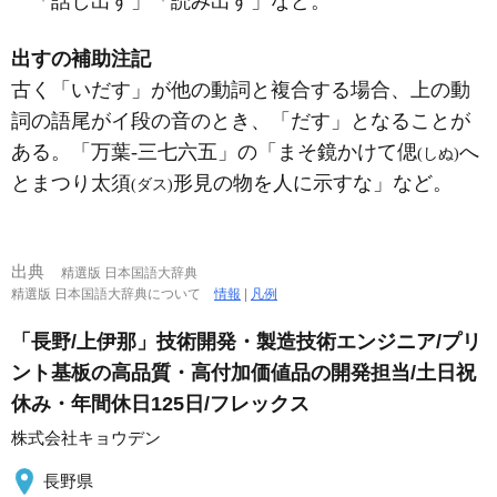
「話し出す」「読み出す」など。
出すの補助注記
古く「いだす」が他の動詞と複合する場合、上の動
詞の語尾がイ段の音のとき、「だす」となることが
ある。「万葉‐三七六五」の「まそ鏡かけて偲
へ
(しぬ)
とまつり太須
形見の物を人に示すな」など。
(ダス)
出典
精選版 日本国語大辞典
精選版 日本国語大辞典について
情報
|
凡例
「長野/上伊那」技術開発・製造技術エンジニア/プリ
ント基板の高品質・高付加価値品の開発担当/土日祝
休み・年間休日125日/フレックス
株式会社キョウデン
長野県