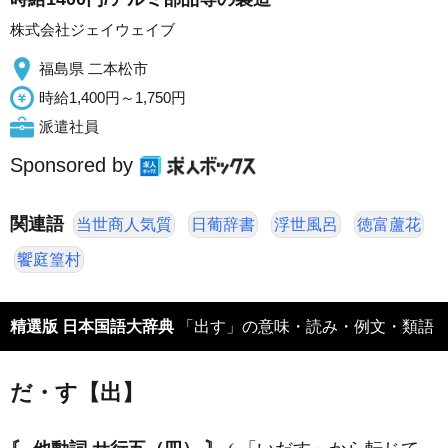
株式会社ジェイウェイブ
福島県 二本松市
時給1,400円～1,750円
派遣社員
Sponsored by
関連語
当世商人気質
日葡辞書
浮世風呂
徳富蘆花
饗庭篁村
精選版 日本国語大辞典
「出す」の意味・読み・例文・類語
だ・す【出】