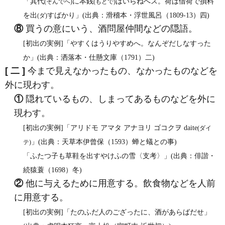
「其代
に本銭
はいらねへス。荷は借荷で損料
(そんでへ)
(もとで)
を出
すばかり」(出典：滑稽本・浮世風呂（1809‐13）四)
(ダ)
⑧
買うの意にいう、酒問屋仲間などの隠語。
[初出の実例]「やすくはうりやすめへ。なんぞだしなすった
か」(出典：洒落本・仕懸文庫（1791）二)
[ 二 ]
今まで見えなかったもの、なかったものなどを
外に現わす。
①
隠れているもの、しまってあるものなどを外に
現わす。
[初出の実例]「アリドモ アマタ アナヨリ ゴコクヲ daite
(ダイ
」(出典：天草本伊曾保（1593）蝉と蟻との事)
テ)
「ふたつ子も草鞋を出すやけふの雪〈支考〉」(出典：俳諧・
続猿蓑（1698）冬)
②
他に与えるために用意する。飲食物などを人前
に用意する。
[初出の実例]「たのふだ人のござったに、酒があらばだせ」