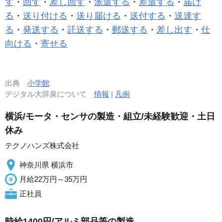
す
・
回す
・
差し回す
・
派遣する
・
差遣する
・
届け
る
・
送り付ける
・
送り届ける
・
送付する
・
送達す
る
・
発送する
・
託送する
・
郵送する
・
差し出す
・
仕
向ける
・
寄せる
出典
小学館
デジタル大辞泉について
情報
|
凡例
横浜/モータ・センサの製造・組立/未経験歓迎・土日
休み
テクノハンズ株式会社
神奈川県 横浜市
月給22万円～35万円
正社員
時給1400円/アルミ部品等の製造