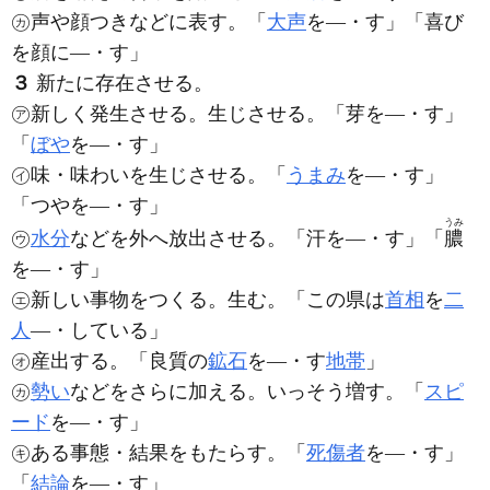
㋕声や顔つきなどに表す。「
大声
を―・す」「喜び
を顔に―・す」
３
新たに存在させる。
㋐新しく発生させる。生じさせる。「芽を―・す」
「
ぼや
を―・す」
㋑味・味わいを生じさせる。「
うまみ
を―・す」
「つやを―・す」
うみ
㋒
水分
などを外へ放出させる。「汗を―・す」「
膿
を―・す」
㋓新しい事物をつくる。生む。「この県は
首相
を
二
人
―・している」
㋔産出する。「良質の
鉱石
を―・す
地帯
」
㋕
勢い
などをさらに加える。いっそう増す。「
スピ
ード
を―・す」
㋖ある事態・結果をもたらす。「
死傷者
を―・す」
「
結論
を―・す」