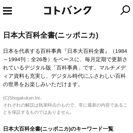
日本大百科全書(ニッポニカ)
日本を代表する百科事典『日本大百科全書』（1984
～1994刊：全26巻）をベースに、毎月定期で更新さ
れているデジタル版「百科事典」です。マルチメデ
ィア資料も充実し、デジタル時代にふさわしい百科
の世界をお楽しみいただけます。
(C)Shogakukan Inc.
それぞれの解説は執筆時点のもので、常に最新の内容であるこ
とを保証するものではありません。
日本大百科全書(ニッポニカ)のキーワード一覧