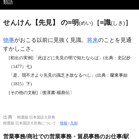
類語
せんけん【先見】 の=明
［=識
］
(めい)
(しき)
物事
がおこる以前に見抜く見識。
将来
のことを見通
すかしこさ。
[初出の実例]「此ほどに先見の明で知たならば」(出典：史記抄
（1477）七)
「是、我不才より先見の識乏き故なるべし」(出典：蘭東事始
（1815）下)
[その他の文献]〔後漢書‐楊彪伝〕
出典
精選版 日本国語大辞典
精選版 日本国語大辞典について
情報
|
凡例
営業事務/商社での営業事務・貿易事務のお仕事/駅