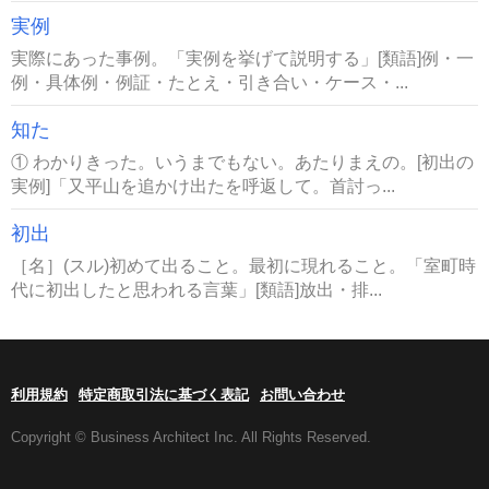
実例
実際にあった事例。「実例を挙げて説明する」[類語]例・一
例・具体例・例証・たとえ・引き合い・ケース・...
知た
① わかりきった。いうまでもない。あたりまえの。[初出の
実例]「又平山を追かけ出たを呼返して。首討っ...
初出
［名］(スル)初めて出ること。最初に現れること。「室町時
代に初出したと思われる言葉」[類語]放出・排...
利用規約
特定商取引法に基づく表記
お問い合わせ
Copyright © Business Architect Inc. All Rights Reserved.