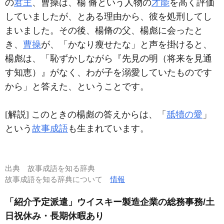
の
君主
、
曹操
は、
楊
脩
という人物の
才能
を高く評価
していましたが、とある理由から、彼を処刑してし
まいました。その後、楊脩の父、楊彪に会ったと
き、
曹操
が、「かなり瘦せたな」と声を掛けると、
楊彪は、「恥ずかしながら『先見の明（将来を見通
す知恵）』がなく、わが子を溺愛していたものです
から」と答えた、ということです。
[解説] このときの楊彪の答えからは、「
舐犢の愛
」
という
故事成語
も生まれています。
出典
故事成語を知る辞典
故事成語を知る辞典について
情報
「紹介予定派遣」ウイスキー製造企業の総務事務/土
日祝休み・長期休暇あり