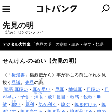
先見の明
（読み）センケンノメイ
デジタル大辞泉
「先見の明」の意味・読み・例文・類語
せんけん‐の‐めい【先見の明】
《「
後漢書
」楊彪伝から》事が起こる前にそれを見
しき
抜く
見識
。
先見
の
識
。
[
類語
]
耳聡い
・
耳が早い
・
早耳
・
地獄耳
・
目聡い
・
目
けいがん
が早い
・
予覚
・
炯眼
・
飛耳長目
・
敏感
・
鋭敏
・
明
さと
さいり
敏
・
聡
い
・
犀利
・
気が利く
・
嗅ぐ
・
嗅ぎ付ける
・
嗅
ぎ出す
・
嗅ぎ当てる
・
嗅ぎ取る
・
嗅ぎ分ける
・
虫の