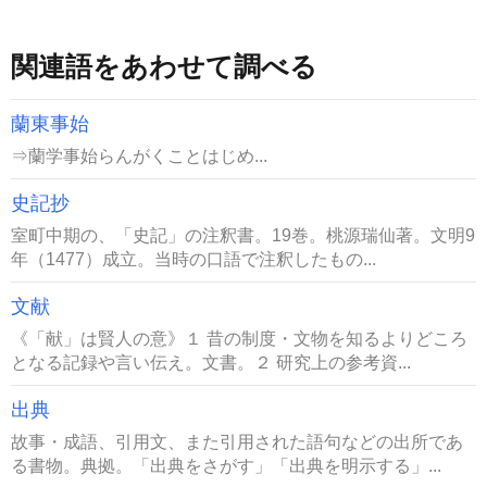
関連語をあわせて調べる
蘭東事始
⇒蘭学事始らんがくことはじめ...
史記抄
室町中期の、「史記」の注釈書。19巻。桃源瑞仙著。文明9
年（1477）成立。当時の口語で注釈したもの...
文献
《「献」は賢人の意》１ 昔の制度・文物を知るよりどころ
となる記録や言い伝え。文書。２ 研究上の参考資...
出典
故事・成語、引用文、また引用された語句などの出所であ
る書物。典拠。「出典をさがす」「出典を明示する」...