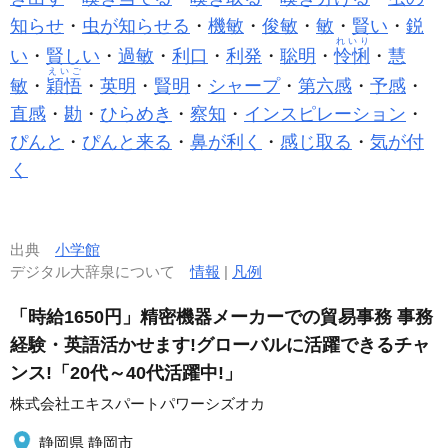
知らせ
・
虫が知らせる
・
機敏
・
俊敏
・
敏
・
賢い
・
鋭
れいり
い
・
賢しい
・
過敏
・
利口
・
利発
・
聡明
・
怜悧
・
慧
えいご
敏
・
穎悟
・
英明
・
賢明
・
シャープ
・
第六感
・
予感
・
直感
・
勘
・
ひらめき
・
察知
・
インスピレーション
・
ぴんと
・
ぴんと来る
・
鼻が利く
・
感じ取る
・
気が付
く
出典
小学館
デジタル大辞泉について
情報
|
凡例
「時給1650円」精密機器メーカーでの貿易事務 事務
経験・英語活かせます!グローバルに活躍できるチャ
ンス!「20代～40代活躍中!」
株式会社エキスパートパワーシズオカ
静岡県 静岡市