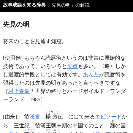
故事成語を知る辞典
「先見の明」の解説
先見の明
将来のことを見通す知恵。
[使用例] もちろん読唇術というのは非常に原始的な
技術であって、いろいろと
欠点
も多い。〈略〉しか
し過渡的手段としては有効です。
あんた
が読唇術を
習得したのは先見の明があったと言うべきですな
［
村上春樹
＊世界の終りとハードボイルド・ワンダ
ーランド｜1985］
よう
ひょう
[由来] 「
後
漢書
―
楊
彪
伝」に出て来る
エピソード
か
ぎ
ら。三世紀、後漢王朝末期の中国でのこと。
魏
の国
そうそう
よう
しゅう