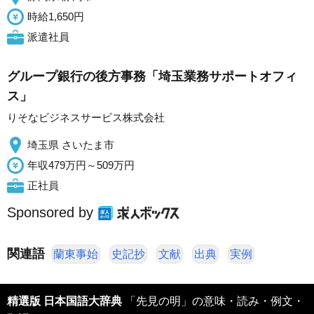
時給1,650円
派遣社員
グループ銀行の後方事務「埼玉業務サポートオフィ
ス」
りそなビジネスサービス株式会社
埼玉県 さいたま市
年収479万円～509万円
正社員
Sponsored by
関連語
蘭東事始
史記抄
文献
出典
実例
精選版 日本国語大辞典
「先見の明」の意味・読み・例文・