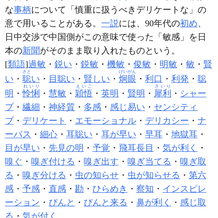
な
事柄
について「慎重に扱うべきデリケートな」の
意で用いることがある。
一説
には、90年代の
初め
、
日中交渉で中国側がこの意味で使った「敏感」を日
本の
新聞
がそのまま取り入れたものという。
[
類語
]
過敏
・
鋭い
・
鋭敏
・
機敏
・
俊敏
・
明敏
・
敏
・
賢
さと
けいがん
い
・
聡
い
・
目聡い
・
賢しい
・
炯眼
・
利口
・
利発
・
聡
れいり
えいご
さいり
明
・
怜悧
・
慧敏
・
穎悟
・
英明
・
賢明
・
犀利
・
シャー
プ
・
繊細
・
神経質
・
多感
・
感じ易い
・
センシティ
ブ
・
デリケート
・
エモーショナル
・
デリカシー
・
ナ
ーバス
・
細心
・
耳聡い
・
耳が早い
・
早耳
・
地獄耳
・
目が早い
・
先見の明
・
予覚
・
飛耳長目
・
気が利く
・
嗅ぐ
・
嗅ぎ付ける
・
嗅ぎ出す
・
嗅ぎ当てる
・
嗅ぎ取
る
・
嗅ぎ分ける
・
虫の知らせ
・
虫が知らせる
・
第六
感
・
予感
・
直感
・
勘
・
ひらめき
・
察知
・
インスピレ
ーション
・
ぴんと
・
ぴんと来る
・
鼻が利く
・
感じ取
る
・
気が付く