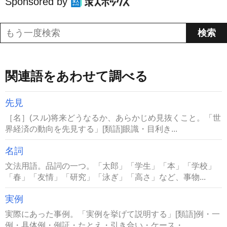
Sponsored by
関連語をあわせて調べる
先見
［名］(スル)将来どうなるか、あらかじめ見抜くこと。「世
界経済の動向を先見する」[類語]眼識・目利き...
名詞
文法用語。品詞の一つ。「太郎」「学生」「本」「学校」
「春」「友情」「研究」「泳ぎ」「高さ」など、事物...
実例
実際にあった事例。「実例を挙げて説明する」[類語]例・一
例・具体例・例証・たとえ・引き合い・ケース・...