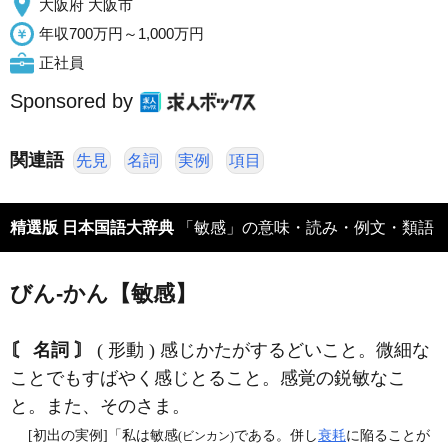
大阪府 大阪市
年収700万円～1,000万円
正社員
Sponsored by
関連語
先見
名詞
実例
項目
精選版 日本国語大辞典
「敏感」の意味・読み・例文・類語
びん‐かん【敏感】
〘 名詞 〙
( 形動 ) 感じかたがするどいこと。微細な
ことでもすばやく感じとること。感覚の鋭敏なこ
と。また、そのさま。
[初出の実例]「私は敏感
である。併し
衰耗
に陥ることが
(ビンカン)