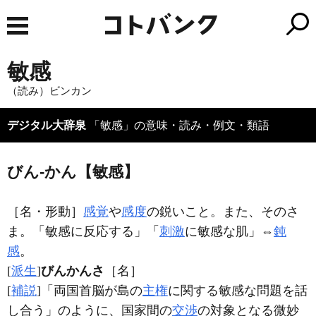
敏感
（読み）ビンカン
デジタル大辞泉
「敏感」の意味・読み・例文・類語
びん‐かん【敏感】
［名・形動］
感覚
や
感度
の鋭いこと。また、そのさ
ま。「
敏感
に反応する」「
刺激
に
敏感
な肌」⇔
鈍
感
。
[
派生
]
びんかんさ
［名］
[
補説
]「両国首脳が島の
主権
に関する敏感な問題を話
し合う」のように、国家間の
交渉
の対象となる微妙