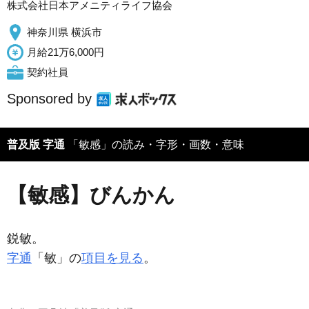
株式会社日本アメニティライフ協会
神奈川県 横浜市
月給21万6,000円
契約社員
Sponsored by
普及版 字通
「敏感」の読み・字形・画数・意味
【敏感】びんかん
鋭敏。
字通
「敏」の
項目を見る
。