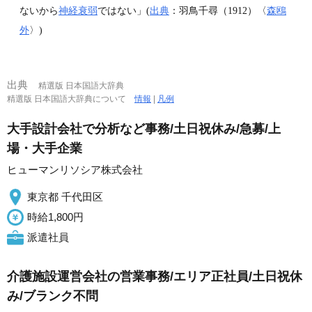
ないから
神経衰弱
ではない」(
出典
：羽鳥千尋（1912）〈
森鴎
外
〉)
出典
精選版 日本国語大辞典
精選版 日本国語大辞典について
情報
|
凡例
大手設計会社で分析など事務/土日祝休み/急募/上
場・大手企業
ヒューマンリソシア株式会社
東京都 千代田区
時給1,800円
派遣社員
介護施設運営会社の営業事務/エリア正社員/土日祝休
み/ブランク不問