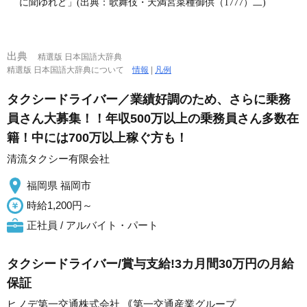
に聞ゆれど」(出典：歌舞伎・天満宮菜種御供（1777）二)
出典
精選版 日本国語大辞典
精選版 日本国語大辞典について
情報
|
凡例
タクシードライバー／業績好調のため、さらに乗務
員さん大募集！！年収500万以上の乗務員さん多数在
籍！中には700万以上稼ぐ方も！
清流タクシー有限会社
福岡県 福岡市
時給1,200円～
正社員 / アルバイト・パート
タクシードライバー/賞与支給!3カ月間30万円の月給
保証
ヒノデ第一交通株式会社 ｟第一交通産業グループ