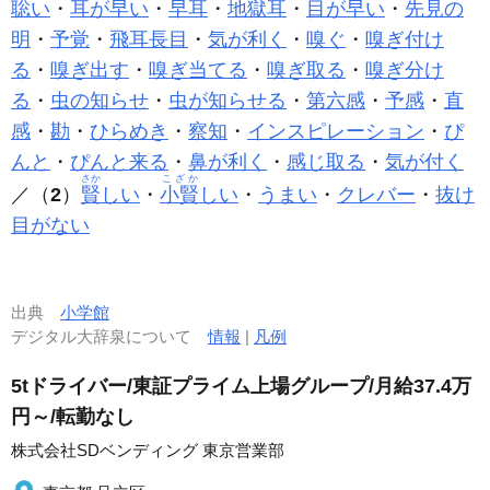
聡い
・
耳が早い
・
早耳
・
地獄耳
・
目が早い
・
先見の
明
・
予覚
・
飛耳長目
・
気が利く
・
嗅ぐ
・
嗅ぎ付け
る
・
嗅ぎ出す
・
嗅ぎ当てる
・
嗅ぎ取る
・
嗅ぎ分け
る
・
虫の知らせ
・
虫が知らせる
・
第六感
・
予感
・
直
感
・
勘
・
ひらめき
・
察知
・
インスピレーション
・
ぴ
んと
・
ぴんと来る
・
鼻が利く
・
感じ取る
・
気が付く
さか
こざか
／（
2
）
賢
しい
・
小賢
しい
・
うまい
・
クレバー
・
抜け
目がない
出典
小学館
デジタル大辞泉について
情報
|
凡例
5tドライバー/東証プライム上場グループ/月給37.4万
円～/転勤なし
株式会社SDベンディング 東京営業部