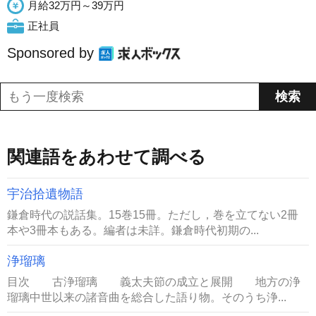
月給32万円～39万円
正社員
Sponsored by
関連語をあわせて調べる
宇治拾遺物語
鎌倉時代の説話集。15巻15冊。ただし，巻を立てない2冊
本や3冊本もある。編者は未詳。鎌倉時代初期の...
浄瑠璃
目次 古浄瑠璃 義太夫節の成立と展開 地方の浄
瑠璃中世以来の諸音曲を総合した語り物。そのうち浄...