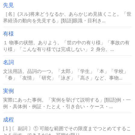
先見
［名］(スル)将来どうなるか、あらかじめ見抜くこと。「世
界経済の動向を先見する」[類語]眼識・目利き...
有様
１ 物事の状態。ありよう。「世の中の有り様」「事故の有
り様」「こんな有り様では完成しない」２ 身分。...
名詞
文法用語。品詞の一つ。「太郎」「学生」「本」「学校」
「春」「友情」「研究」「泳ぎ」「高さ」など、事物...
実例
実際にあった事例。「実例を挙げて説明する」[類語]例・一
例・具体例・例証・たとえ・引き合い・ケース・...
成程
[ 1 ] 〘 副詞 〙① 可能な範囲でその限度までつとめてするこ