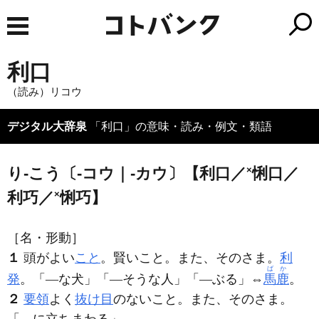
利口
（読み）リコウ
デジタル大辞泉
「利口」の意味・読み・例文・類語
り‐こう〔‐コウ｜‐カウ〕【利口／
×
悧口／
利巧／
×
悧巧】
［名・形動］
１
頭がよい
こと
。賢いこと。また、そのさま。
利
ばか
発
。「―な犬」「―そうな人」「―ぶる」⇔
馬鹿
。
２
要領
よく
抜け目
のないこと。また、そのさま。