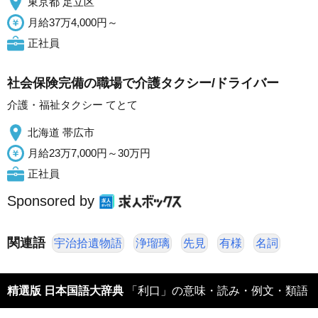
東京都 足立区
月給37万4,000円～
正社員
社会保険完備の職場で介護タクシー/ドライバー
介護・福祉タクシー てとて
北海道 帯広市
月給23万7,000円～30万円
正社員
Sponsored by
関連語
宇治拾遺物語
浄瑠璃
先見
有様
名詞
精選版 日本国語大辞典
「利口」の意味・読み・例文・類語