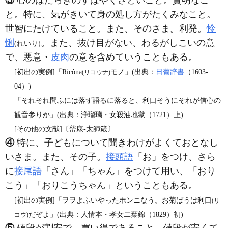
③
心のはたらきのすばやくさといこと。賢明なこ
と。特に、気がきいて身の処し方がたくみなこと。
世智にたけていること。また、そのさま。利発。
怜
悧
。また、抜け目がない、わるがしこいの意
(れいり)
で、悪意・
皮肉
の意を含めていうこともある。
[初出の実例]「Ricôna
モノ」(出典：
日葡辞書
（1603‐
(リコウナ)
04）)
「それそれ問ふには落ず語るに落ると、利口そうにそれが信心の
観音参りか」(出典：浄瑠璃・女殺油地獄（1721）上)
[その他の文献]〔嵆康‐太師箴〕
④
特に、子どもについて聞きわけがよくておとなし
いさま。また、その子。
接頭語
「お」をつけ、さら
に
接尾語
「さん」「ちゃん」をつけて用い、「おり
こう」「おりこうちゃん」ということもある。
[初出の実例]「ヲヲよふいやったホンニなう。お菊ばうは利口
(リ
だぞよ」(出典：人情本・孝女二葉錦（1829）初)
コウ)