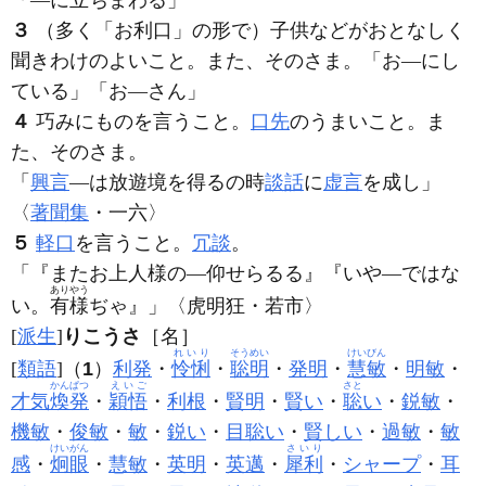
「―に立ちまわる」
３
（多く「お利口」の形で）子供などがおとなしく
聞きわけのよいこと。また、そのさま。「お―にし
ている」「お―さん」
４
巧みにものを言うこと。
口先
のうまいこと。ま
た、そのさま。
「
興言
―は放遊境を得るの時
談話
に
虚言
を成し」
〈
著聞集
・一六〉
５
軽口
を言うこと。
冗談
。
「『またお上人様の―仰せらるる』『いや―ではな
ありやう
い。
有様
ぢゃ』」〈虎明狂・若市〉
[
派生
]
りこうさ
［名］
れいり
そうめい
けいびん
[
類語
]（
1
）
利発
・
怜悧
・
聡明
・
発明
・
慧敏
・
明敏
・
かんぱつ
えいご
さと
才気
煥発
・
穎悟
・
利根
・
賢明
・
賢い
・
聡
い
・
鋭敏
・
機敏
・
俊敏
・
敏
・
鋭い
・
目聡い
・
賢しい
・
過敏
・
敏
けいがん
さいり
感
・
炯眼
・
慧敏
・
英明
・
英邁
・
犀利
・
シャープ
・
耳