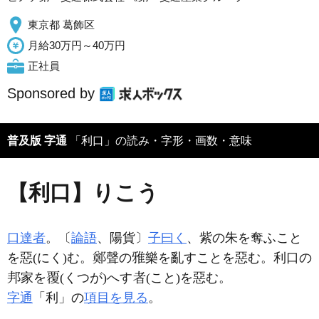
東京都 葛飾区
月給30万円～40万円
正社員
Sponsored by
普及版 字通
「利口」の読み・字形・画数・意味
【利口】りこう
口達者
。〔
論語
、陽貨〕
子曰く
、紫の朱を奪ふこと
を惡(にく)む。
聲の
樂を亂すことを惡む。利口の
家を
(くつが)へす
(こと)を惡む。
字通
「利」の
項目を見る
。