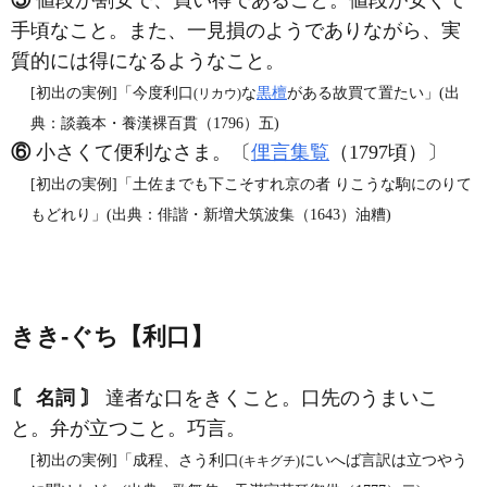
⑤
値段が割安で、買い得であること。値段が安くて
手頃なこと。また、一見損のようでありながら、実
質的には得になるようなこと。
[初出の実例]「今度利口
な
黒檀
がある故買て置たい」(出
(リカウ)
典：談義本・養漢裸百貫（1796）五)
⑥
小さくて便利なさま。〔
俚言集覧
（1797頃）〕
[初出の実例]「土佐までも下こそすれ京の者 りこうな駒にのりて
もどれり」(出典：俳諧・新増犬筑波集（1643）油糟)
きき‐ぐち【利口】
〘 名詞 〙
達者な口をきくこと。口先のうまいこ
と。弁が立つこと。巧言。
[初出の実例]「成程、さう利口
にいへば言訳は立つやう
(キキグチ)