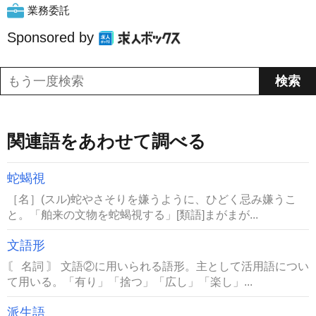
業務委託
Sponsored by
関連語をあわせて調べる
蛇蝎視
［名］(スル)蛇やさそりを嫌うように、ひどく忌み嫌うこ
と。「舶来の文物を蛇蝎視する」[類語]まがまが...
文語形
〘 名詞 〙 文語②に用いられる語形。主として活用語につい
て用いる。「有り」「捨つ」「広し」「楽し」...
派生語