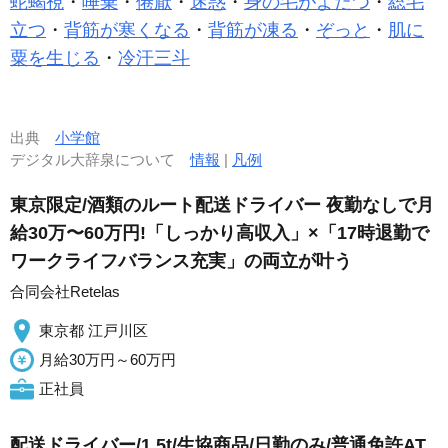
蛇蝎視
・
唾棄
・
倦厭
・
迷惑
・
身の毛がよだつ
・
総毛
立つ
・
背筋が寒くなる
・
背筋が凍る
・
ぞっと
・
肌に
粟を生じる
・
冷汗三斗
出典
小学館
デジタル大辞泉について
情報
|
凡例
東京限定/酒類のルート配送ドライバー 夜勤なしで月
給30万〜60万円!「しっかり高収入」×「17時退勤で
ワークライフバランス充実」の両立が叶う
合同会社Retelas
東京都 江戸川区
月給30万円～60万円
正社員
配送ドライバー/1.5t/生協商品/日勤のみ/普通免許AT