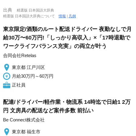
出典
精選版 日本国語大辞典
精選版 日本国語大辞典について
情報
|
凡例
東京限定/酒類のルート配送ドライバー 夜勤なしで月
給30万〜60万円!「しっかり高収入」×「17時退勤で
ワークライフバランス充実」の両立が叶う
合同会社Retelas
東京都 江戸川区
月給30万円～60万円
正社員
配達/ドライバー/軽作業・物流系 14時迄で日給1 2万
円 文房具の配送など案件多数 前払い
Be Connect株式会社
東京都 福生市