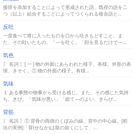
接辞を添加することによって形成された語。既存の語を二
つ（以上）結合することによってつくられる複合語と...
反吐
一度食べて胃に入ったものを口から吐きもどすこと。ま
た、その吐いたもの。「―を吐く」「顔を見るだけで―...
気色
〘 名詞 〙[ 一 ] 物の外面にあらわれた様子、有様。外形の表
情。きそく。① 物の外面の様子。有様...
気味
１ ある事態や物事から受ける感じ。また、その感じた気持
ち。きび。「気味が悪い」「総て―のよい、きらび...
背筋
〘 名詞 〙① 背骨の両側のくぼみの線。背中の中心線。[初
出の実例]「背(せなか)は龍の如くにして、...