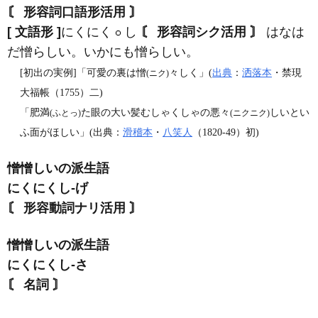
〘 形容詞口語形活用 〙
[ 文語形 ]
にくにく
し
〘 形容詞シク活用 〙
はなは
だ憎らしい。いかにも憎らしい。
[初出の実例]「可愛の裏は憎
々しく」(
出典
：
洒落本
・禁現
(ニク)
大福帳（1755）二)
「肥満
た眼の大い髪むしゃくしゃの悪々
しいとい
(ふとっ)
(ニクニク)
ふ面がほしい」(出典：
滑稽本
・
八笑人
（1820‐49）初)
憎憎しいの派生語
にくにくし‐げ
〘 形容動詞ナリ活用 〙
憎憎しいの派生語
にくにくし‐さ
〘 名詞 〙