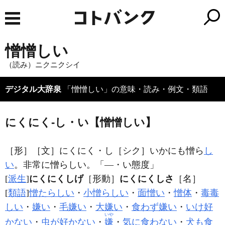
憎憎しい
（読み）ニクニクシイ
デジタル大辞泉
「憎憎しい」の意味・読み・例文・類語
にくにく‐し・い【憎憎しい】
［形］
［文］にくにく・し
［シク］
いかにも憎ら
し
い
。非常に憎らしい。「―・い態度」
[
派生
]
にくにくしげ
［形動］
にくにくしさ
［名］
[
類語
]
憎たらしい
・
小憎らしい
・
面憎い
・
憎体
・
毒毒
しい
・
嫌い
・
毛嫌い
・
大嫌い
・
食わず嫌い
・
いけ好
いや
かない
・
虫が好かない
・
嫌
・
気に食わない
・
犬も食