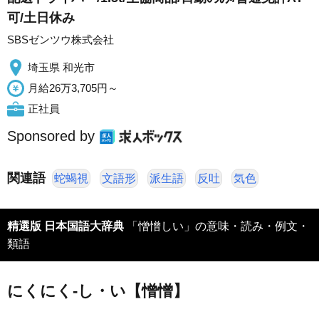
可/土日休み
SBSゼンツウ株式会社
埼玉県 和光市
月給26万3,705円～
正社員
Sponsored by
関連語
蛇蝎視
文語形
派生語
反吐
気色
精選版 日本国語大辞典
「憎憎しい」の意味・読み・例文・
類語
にくにく‐し・い【憎憎】