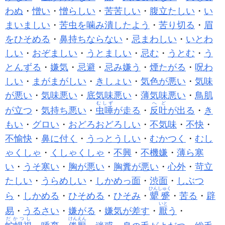
わぬ
・
憎い
・
憎らしい
・
苦苦しい
・
腹立たしい
・
い
まいましい
・
苦虫を噛み潰したよう
・
苦り切る
・
眉
をひそめる
・
鼻持ちならない
・
忌まわしい
・
いとわ
しい
・
おぞましい
・
うとましい
・
忌む
・
うとむ
・
う
とんずる
・
嫌気
・
忌避
・
忌み嫌う
・
煙たがる
・
呪わ
しい
・
まがまがしい
・
きしょい
・
気色が悪い
・
気味
が悪い
・
気味悪い
・
底気味悪い
・
薄気味悪い
・
鳥肌
むしず
へど
が立つ
・
気持ち悪い
・
虫唾
が走る
・
反吐
が出る
・
き
もい
・
グロい
・
おどろおどろしい
・
不気味
・
不快
・
不愉快
・
鼻に付く
・
うっとうしい
・
むかつく
・
むし
ゃくしゃ
・
くしゃくしゃ
・
不興
・
不機嫌
・
薄ら寒
い
・
うそ寒い
・
胸が悪い
・
胸糞が悪い
・
心外
・
苛立
たしい
・
うらめしい
・
しかめっ面
・
渋面
・
しぶつ
ひんしゅく
ら
・
しかめる
・
ひそめる
・
ひそみ
・
顰蹙
・
苦る
・
辟
いと
易
・
うるさい
・
嫌がる
・
嫌気が差す
・
厭
う
・
だかつし
けんえん