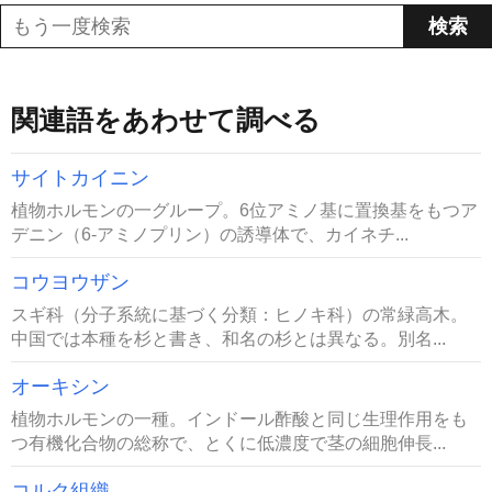
関連語をあわせて調べる
サイトカイニン
植物ホルモンの一グループ。6位アミノ基に置換基をもつア
デニン（6-アミノプリン）の誘導体で、カイネチ...
コウヨウザン
スギ科（分子系統に基づく分類：ヒノキ科）の常緑高木。
中国では本種を杉と書き、和名の杉とは異なる。別名...
オーキシン
植物ホルモンの一種。インドール酢酸と同じ生理作用をも
つ有機化合物の総称で、とくに低濃度で茎の細胞伸長...
コルク組織