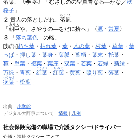
落葉
。
《
季
冬》
「むさしのの空真青なる―かな／
秋
桜子
」
らくいん
２
貴人の落としだね。
落胤
。
あそん
「
朝臣
や、さやうの―をだに拾へ」〈
源
・
常夏
〉
３
「
落ち葉色
」の略。
[類語]
朽ち葉
・
枯れ葉
・
葉
・
木の葉
・
枝葉
・
草葉
・
葉
っぱ
・
押し葉
・
葉身
・
葉脈
・
葉柄
・
葉末
・
托葉
・
苞
・
単葉
・
複葉
・
葉序
・
双葉
・
若葉
・
若緑
・
新緑
・
こうよう
もみじ
万緑
・
青葉
・
紅葉
・
紅葉
・
黄葉
・
照り葉
・
落葉
・
わくらば
病葉
・
松葉
出典
小学館
デジタル大辞泉について
情報
|
凡例
社会保険完備の職場で介護タクシー/ドライバー
介護・福祉タクシー てとて