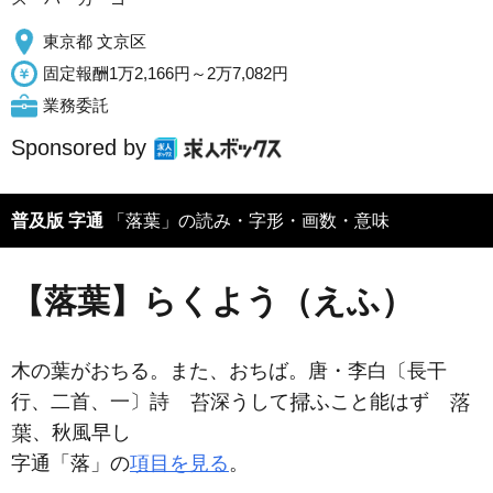
東京都 文京区
固定報酬1万2,166円～2万7,082円
業務委託
Sponsored by
普及版 字通
「落葉」の読み・字形・画数・意味
【落葉】らくよう（えふ）
木の葉がおちる。また、おちば。唐・李白〔長干
行、二首、一〕詩
深うして
ふこと能はず
、秋風早し
字通「落」の
項目を見る
。