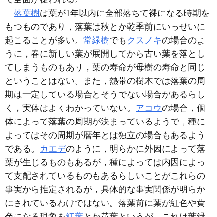
落葉樹
は葉が1年以内に全部落ちて裸になる時期を
もつものであり，落葉は秋とか乾季前にいっせいに
起こることが多い。
常緑樹
でも
クスノキ
の場合のよ
うに，春に新しい葉が展開してから古い葉を落とし
てしまうものもあり，葉の寿命が母樹の寿命と同じ
ということはない。また，熱帯の樹木では落葉の周
期は一定している場合とそうでない場合があるらし
く，実体はよくわかっていない。
アコウ
の場合，個
体によって落葉の周期が決まっているようで，種に
よってはその周期が暦年とは独立の場合もあるよう
である。
カエデ
のように，明らかに外因によって落
葉が生じるものもあるが，種によっては内因によっ
て支配されているものもあるらしいことがこれらの
事実から推定されるが，具体的な事実関係が明らか
にされているわけではない。落葉前に葉が紅色や黄
色になる現象を
紅葉
とか黄葉というが，これは葉緑