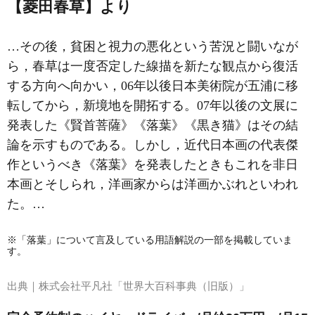
【菱田春草】より
…その後，貧困と視力の悪化という苦況と闘いなが
ら，春草は一度否定した線描を新たな観点から復活
する方向へ向かい，06年以後日本美術院が五浦に移
転してから，新境地を開拓する。07年以後の文展に
発表した《賢首菩薩》《落葉》《黒き猫》はその結
論を示すものである。しかし，近代日本画の代表傑
作というべき《落葉》を発表したときもこれを非日
本画とそしられ，洋画家からは洋画かぶれといわれ
た。…
※「落葉」について言及している用語解説の一部を掲載していま
す。
出典｜
株式会社平凡社「世界大百科事典（旧版）」