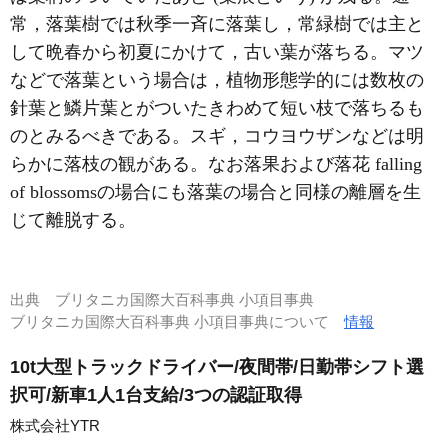
常，落葉樹では秋季一斉に落葉し，常緑樹では主と
して晩春から初夏にかけて，古い葉が落ちる。マツ
などで落葉という場合は，植物形態学的には数枚の
針葉と鱗片葉とがついたきわめて短い枝で落ちるも
のとみるべきである。スギ，コウヨウザンなどは明
らかに落枝の観がある。なお落果および落花 falling
of blossomsの場合にも落葉の場合と同様の離層を生
じて離脱する。
出典
ブリタニカ国際大百科事典 小項目事典
ブリタニカ国際大百科事典 小項目事典について
情報
10t大型トラックドライバー/夜間帯/日勤帯シフト選
択可/新車1人1台支給/3つの認証取得
株式会社YTR