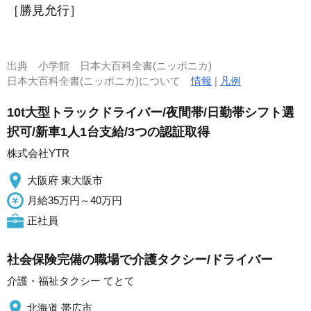
［勝見允行］
出典
小学館 日本大百科全書(ニッポニカ)
日本大百科全書(ニッポニカ)について
情報
|
凡例
10t大型トラックドライバー/夜間帯/日勤帯シフト選
択可/新車1人1台支給/3つの認証取得
株式会社YTR
大阪府 東大阪市
月給35万円～40万円
正社員
社会保険完備の職場で介護タクシー/ドライバー
介護・福祉タクシー てとて
北海道 帯広市