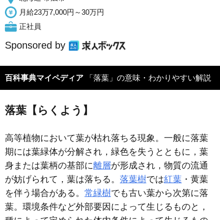
月給23万7,000円～30万円
正社員
Sponsored by
百科事典マイペディア
「落葉」の意味・わかりやすい解説
落葉【らくよう】
高等植物において葉が枯れ落ちる現象。一般に落葉
期には葉緑体が分解され，緑色を失うとともに，葉
身または葉柄の基部に
離層
が形成され，物質の流通
が妨げられて，葉は落ちる。
落葉樹
では
紅葉
・黄葉
を伴う場合がある。
常緑樹
でも古い葉から次第に落
葉。環境条件など外部要因によって生じるものと，