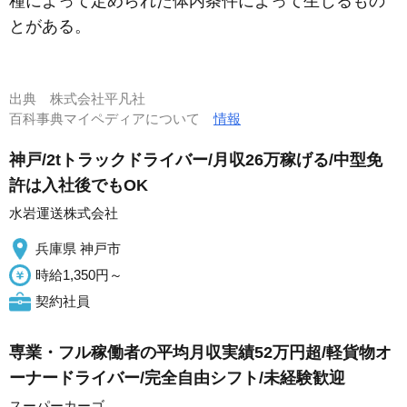
種によって定められた体内条件によって生じるもの
とがある。
出典
株式会社平凡社
百科事典マイペディアについて
情報
神戸/2tトラックドライバー/月収26万稼げる/中型免
許は入社後でもOK
水岩運送株式会社
兵庫県 神戸市
時給1,350円～
契約社員
専業・フル稼働者の平均月収実績52万円超/軽貨物オ
ーナードライバー/完全自由シフト/未経験歓迎
スーパーカーゴ