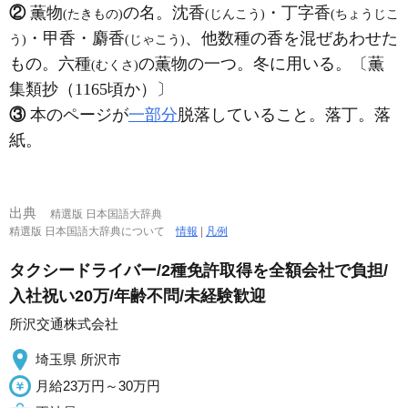
②
薫物
の名。沈香
・丁字香
(たきもの)
(じんこう)
(ちょうじこ
・甲香・麝香
、他数種の香を混ぜあわせた
う)
(じゃこう)
もの。六種
の薫物の一つ。冬に用いる。〔薫
(むくさ)
集類抄（1165頃か）〕
③
本のページが
一部分
脱落していること。落丁。落
紙。
出典
精選版 日本国語大辞典
精選版 日本国語大辞典について
情報
|
凡例
タクシードライバー/2種免許取得を全額会社で負担/
入社祝い20万/年齢不問/未経験歓迎
所沢交通株式会社
埼玉県 所沢市
月給23万円～30万円