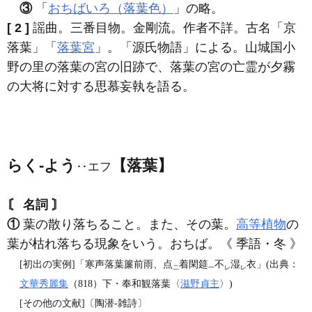
③
「
おちばいろ（落葉色）
」の略。
[ 2 ]
謡曲。三番目物。金剛流。作者不詳。古名「京
落葉」「
落葉宮
」。「源氏物語」による。山城国小
野の里の落葉の宮の旧跡で、落葉の宮の亡霊が夕霧
の大将に対する思慕妄執を語る。
らく‐よう
【落葉】
‥エフ
〘 名詞 〙
①
葉の散り落ちること。また、その葉。
高等植物
の
葉が枯れ落ちる現象をいう。おちば。《 季語・冬 》
[初出の実例]「寒声落葉簾前雨、点
着閑筵
不
湿
衣」(出典：
二
一
レ
レ
文華秀麗集
（818）下・奉和観落葉〈
滋野貞主
〉)
[その他の文献]〔陶潜‐雑詩〕