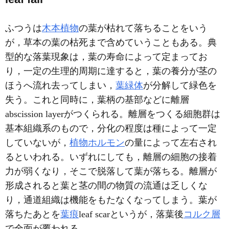
ふつうは
木本植物
の葉が枯れて落ちることをいう
が，草本の葉の枯死まで含めていうこともある。典
型的な落葉現象は，葉の寿命によって定まってお
り，一定の生理的周期に達すると，葉の養分が茎の
ほうへ流れ去ってしまい，
葉緑体
が分解して緑色を
失う。これと同時に，葉柄の基部などに離層
abscission layerがつくられる。離層をつくる細胞群は
基本組織系のもので，分化の程度は種によって一定
していないが，
植物ホルモン
の量によって左右され
るといわれる。いずれにしても，離層の細胞の接着
力が弱くなり，そこで脱落して葉が落ちる。離層が
形成されると葉と茎の間の物質の流通は乏しくな
り，通道組織は機能をもたなくなってしまう。葉が
落ちたあとを
葉痕
leaf scarというが，落葉後
コルク層
で全面が覆われる。