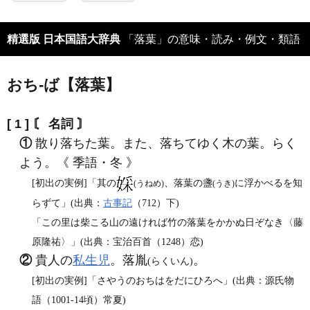
精選版 日本国語大辞典
「落葉」の意味・読み・例文・類語
おち‐ば【落葉】
[ 1 ]
〘 名詞 〙
①
散り落ちた葉。また、落ちてゆく木の葉。らく
よう。《 季語・冬 》
[初出の実例]「其の
、落葉の盞
に浮かべるを知
(うねめ)
(うき)
らずて」(出典：
古事記
（712）下)
「この里は柴こる山の遠ければ竹の落葉をかかぬ日ぞなき〈藤
原隆祐〉」(出典：宝治百首（1248）恋)
②
貴人の
私生児
。落胤
。
(らくいん)
[初出の実例]「さやうのおちはをだにひろへ」(出典：源氏物
語（1001‐14頃）常夏)