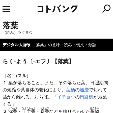
落葉
（読み）ラクヨウ
デジタル大辞泉
「落葉」の意味・読み・例文・類語
らく‐よう〔‐エフ〕【落葉】
［名］
(スル)
１
葉が落ちること。また、その落ちた葉。日照期間
の短縮や葉自体の老化により、
葉柄
の
離層
で切れて
茎から離れる。おちば。「
イチョウ
の
街路樹
が
落葉
する」
じんこう
ちょうじこう
じゃこう
たきもの
２
沈香
・
丁字香
・
麝香
などを練り合わせた
薫物
。