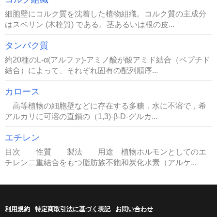
細胞壁にコルク質を沈着した植物組織。コルク質の主成分
はスベリン (木栓質) である。茎あるいは根の皮...
タンパク質
約20種のL-α(アルファ)-アミノ酸が酸アミド結合（ペプチド
結合）によって、それぞれ固有の配列順序...
カロース
高等植物の細胞壁などに存在する多糖．水に不溶で，希
アルカリに可溶の直鎖の（1,3)-β-D-グルカ...
エチレン
目次 性質 製法 用途 植物ホルモンとしてのエ
チレン二重結合をもつ脂肪族不飽和炭化水素（アルケ...
利用規約
特定商取引法に基づく表記
お問い合わせ