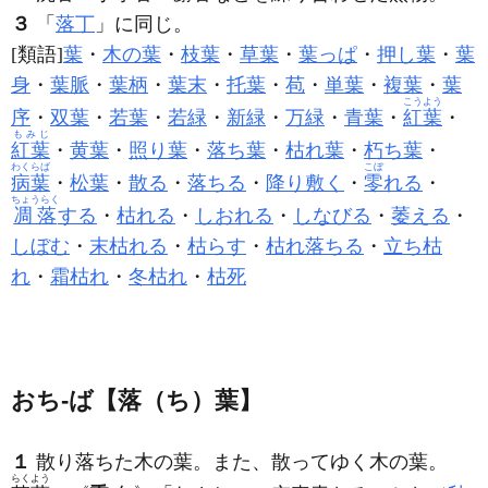
３
「
落丁
」に同じ。
[類語]
葉
・
木の葉
・
枝葉
・
草葉
・
葉っぱ
・
押し葉
・
葉
身
・
葉脈
・
葉柄
・
葉末
・
托葉
・
苞
・
単葉
・
複葉
・
葉
こうよう
序
・
双葉
・
若葉
・
若緑
・
新緑
・
万緑
・
青葉
・
紅葉
・
もみじ
紅葉
・
黄葉
・
照り葉
・
落ち葉
・
枯れ葉
・
朽ち葉
・
わくらば
こぼ
病葉
・
松葉
・
散る
・
落ちる
・
降り敷く
・
零
れる
・
ちょうらく
凋落
する
・
枯れる
・
しおれる
・
しなびる
・
萎える
・
しぼむ
・
末枯れる
・
枯らす
・
枯れ落ちる
・
立ち枯
れ
・
霜枯れ
・
冬枯れ
・
枯死
おち‐ば【落（ち）葉】
１
散り落ちた木の葉。また、散ってゆく木の葉。
らくよう