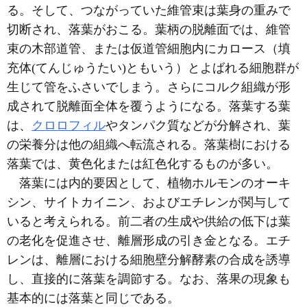
る。そして、つながっていた維管束は葉身の重みで
切断され、落葉がおこる。葉柄の脱離面では、維管
束の木部道管、または仮道管細胞内にカロース（填
充体(てんじゅうたい)ともいう）とよばれる細胞群が
生じて管をふさいでしまう。さらにコルク組織が形
成されて脱離面全体を覆うようになる。落葉する葉
は、
クロロフィル
やタンパク質などが分解され、葉
の栄養分は他の組織へ転流される。落葉樹における
落葉では、黄色化または紅色化するものが多い。
落葉には内的要因として、植物ホルモンのオーキ
シン、サイトカイニン、およびエチレンが関与して
いると考えられる。前二者の生成や供給の低下は葉
の老化を促進させ、離層形成の引き金となる。エチ
レンは、離層における細胞壁分解酵素の合成を誘導
し、直接的に落葉を調節する。なお、落果の現象も
基本的には落葉と同じである。