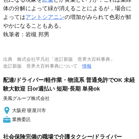
体の分解によって緑が消えることによるが，場合に
よっては
アントシアニン
の増加がみられて色彩が鮮
やかになることもある。
執筆者：
岩槻 邦男
出典
株式会社平凡社「改訂新版 世界大百科事典」
改訂新版 世界大百科事典について
情報
配達/ドライバー/軽作業・物流系 普通免許でOK 未経
験大歓迎 日or週払い 短期·長期 単発ok
美風グループ株式会社
大阪府 寝屋川市
業務委託
社会保険完備の職場で介護タクシー/ドライバー