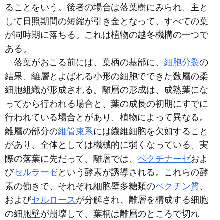
ることをいう。後者の場合は落葉樹にみられ、主と
して日照期間の短縮が引き金となって、すべての葉
が同時期に落ちる。これは植物の越冬機構の一つで
ある。
落葉がおこる前には、葉柄の基部に、
細胞分裂
の
結果、離層とよばれる小形の細胞でできた数層の柔
細胞組織が形成される。離層の形成は、成熟葉にな
ってから行われる場合と、葉の成長の初期にすでに
行われている場合とがあり、植物によって異なる。
離層の部分の
維管束系
には繊維細胞を欠如すること
があり、全体としては機械的に弱くなっている。実
際の落葉に先だって、離層では、
ペクチナーゼ
およ
び
セルラーゼ
という酵素が誘導される。これらの酵
素の働きで、それぞれ細胞壁多糖類の
ペクチン質
、
および
セルロース
が分解され、離層を構成する細胞
の細胞壁が崩壊して、葉柄は離層のところで切れ