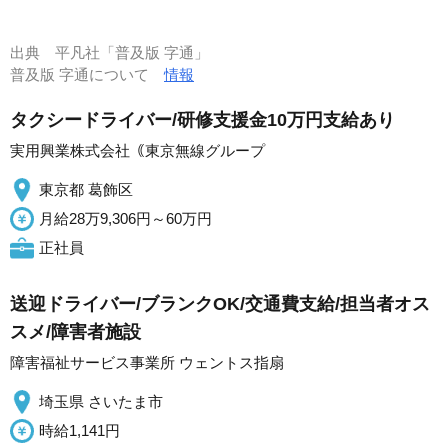
出典
平凡社「普及版 字通」
普及版 字通について
情報
タクシードライバー/研修支援金10万円支給あり
実用興業株式会社｟東京無線グループ
東京都 葛飾区
月給28万9,306円～60万円
正社員
送迎ドライバー/ブランクOK/交通費支給/担当者オス
スメ/障害者施設
障害福祉サービス事業所 ウェントス指扇
埼玉県 さいたま市
時給1,141円