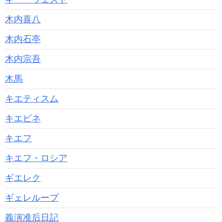
木内喜八
木内石亭
木内宗吾
木馬
キエティスム
キエビネ
キエフ
キエフ・ロシア
ギエレク
ギェレループ
義演准后日記