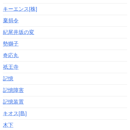
キーエンス[株]
棄捐令
紀尾井坂の変
勢獅子
奇応丸
祇王寺
記憶
記憶障害
記憶装置
キオス[島]
木下