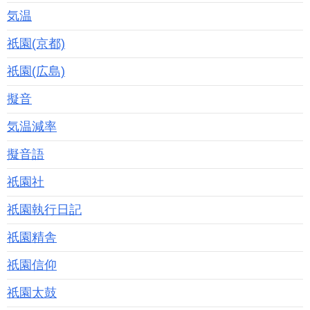
気温
祇園(京都)
祇園(広島)
擬音
気温減率
擬音語
祇園社
祇園執行日記
祇園精舎
祇園信仰
祇園太鼓