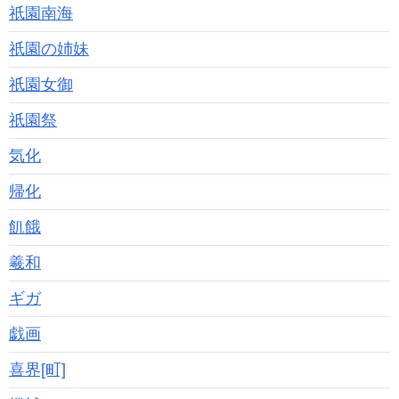
祇園南海
祇園の姉妹
祇園女御
祇園祭
気化
帰化
飢餓
羲和
ギガ
戯画
喜界[町]