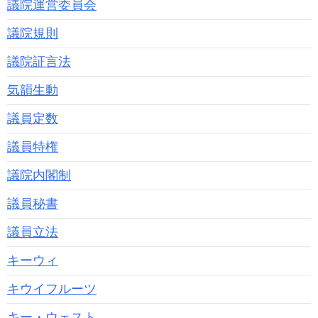
議院運営委員会
議院規則
議院証言法
気韻生動
議員定数
議員特権
議院内閣制
議員秘書
議員立法
キーウィ
キウイフルーツ
キー・ウェスト