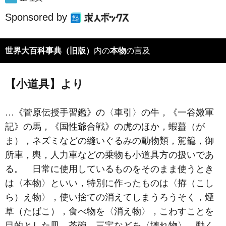
Sponsored by
世界大百科事典（旧版）
内の
本物
の言及
【小道具】より
…《菅原伝授手習鑑》の〈車引〉の牛，《一谷嫩軍
記》の馬，《国性爺合戦》の虎のほか，蝦蟇（が
ま），ネズミなどの縫いぐるみの動物類，駕籠，御
所車，輿，人力車などの乗物も小道具方の扱いであ
る。 日常に使用しているものをそのまま使うとき
は〈本物〉といい，特別に作ったものは〈拵（こし
ら）え物〉，使い捨ての消えてしまうろうそく，煙
草（たばこ），食べ物を〈消え物〉，こわすことを
目的とした皿，茶碗，三宝などを〈壊れ物〉，動く