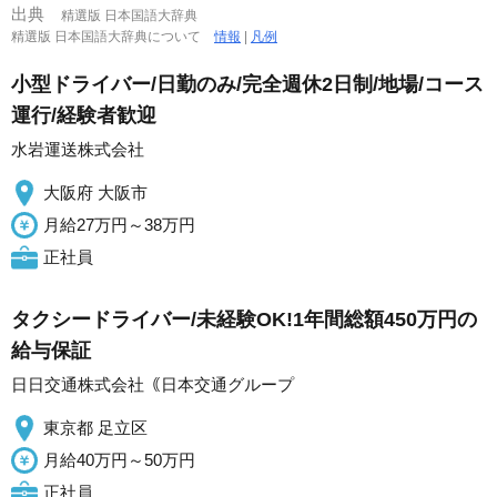
出典
精選版 日本国語大辞典
精選版 日本国語大辞典について
情報
|
凡例
小型ドライバー/日勤のみ/完全週休2日制/地場/コース
運行/経験者歓迎
水岩運送株式会社
大阪府 大阪市
月給27万円～38万円
正社員
タクシードライバー/未経験OK!1年間総額450万円の
給与保証
日日交通株式会社｟日本交通グループ
東京都 足立区
月給40万円～50万円
正社員