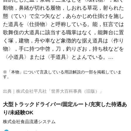
動物，鼻緒が切れる履物，しおれる草花，射られた
態（てい）で立つ矢など，あらかじめ仕掛けを施し
た道具を〈仕掛物〉と呼称している。能，狂言では
歌舞伎の大道具に該当する職掌はなく，能舞台に置
く塚，建物，舟や車など象徴的な据え道具は〈作り
物〉，手に持つ中啓，刀，釣りざお，持ち枝などを
〈小道具〉または〈手道具〉とよんでいる。…
※「本物」について言及している用語解説の一部を掲載していま
す。
出典｜
株式会社平凡社「世界大百科事典（旧版）」
大型トラックドライバー/固定ルート/充実した待遇あ
り/未経験OK
株式会社食品流通システム