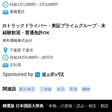
日給1万1,000円～2万3,000円
業務委託
2tトラックドライバー・東証プライムグループ・未
経験歓迎・普通免許OK
東和運輸株式会社
千葉県 千葉市
月給24万5,000円～28万円
正社員
Sponsored by
関連語
夏目漱石
三味線
名詞
実例
贓物
精選版 日本国語大辞典
「本物」の意味・読み・例文・類語