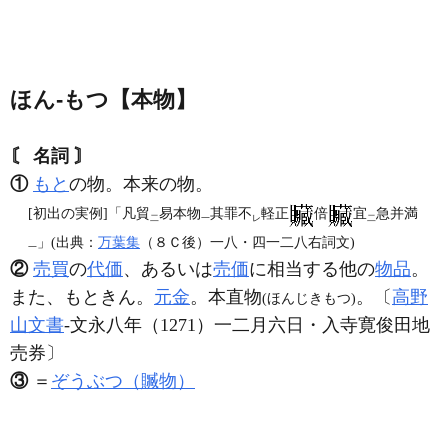
ほん‐もつ【本物】
〘 名詞 〙
①
もと
の物。本来の物。
[初出の実例]「凡貿
易本物
其罪不
軽正
倍
宜
急并満
二
一
レ
二
」(出典：
万葉集
（８Ｃ後）一八・四一二八右詞文)
一
②
売買
の
代価
、あるいは
売価
に相当する他の
物品
。
また、もときん。
元金
。本直物
。〔
高野
(ほんじきもつ)
山文書
‐文永八年（1271）一二月六日・入寺寛俊田地
売券〕
③
＝
ぞうぶつ（贓物）