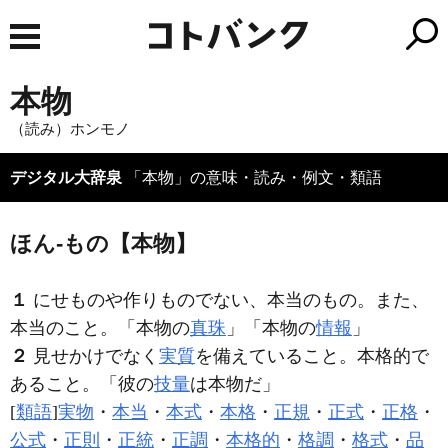
本物
（読み）ホンモノ
デジタル大辞泉
「本物」の意味・読み・例文・類語
ほん‐もの【本物】
１
にせものや作りものでない、本当のもの。また、
本当のこと。「
本物
の
真珠
」「
本物
の
情報
」
２
見せかけでなく
実質
を備えていること。本格的で
あること。「彼の
技量
は
本物
だ」
[
類語
]
実物
・
本当
・
本式
・
本格
・
正規
・
正式
・
正格
・
公式
・
正則
・
正統
・
正調
・
本格的
・
格調
・
格式
・
品