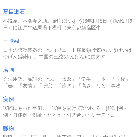
夏目漱石
小説家。本名金之助。慶応(けいおう)3年1月5日（新暦2月9
日）に江戸牛込馬場下横町（東京都新宿区牛...
三味線
日本の弦鳴楽器の一つ（リュート属長頸撥弦(ちょうけいは
つげん)楽器）。中国の三絃(さんげん)に由来す...
名詞
文法用語。品詞の一つ。「太郎」「学生」「本」「学校」
「春」「友情」「研究」「泳ぎ」「高さ」など、事物...
実例
実際にあった事例。「実例を挙げて説明する」[類語]例・一
例・具体例・例証・たとえ・引き合い・ケース・...
贓物