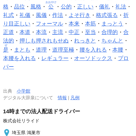
おおやけ
格
・
品位
・
風格
・
公
・
公的
・
正しい
・
儀礼
・
礼法
・
礼式
・
礼儀
・
風儀
・
作法
・
よそ行き
・
格式張る
・
折
り目正しい
・
フォーマル
・
本来
・
本筋
・
まっとう
・
正道
・
本道
・
本流
・
主流
・
中正
・
至当
・
合理的
・
合
法的
・
押しも押されもせぬ
・
れっきと
・
ちゃんと
・
ぜ
是
・
まとも
・
道理
・
道理至極
・
腰を入れる
・
本腰
・
本腰を入れる
・
レギュラー
・
オーソドックス
・
プロ
パー
出典
小学館
デジタル大辞泉について
情報
|
凡例
14時までの法人配送ドライバー
株式会社リライド
埼玉県 鴻巣市