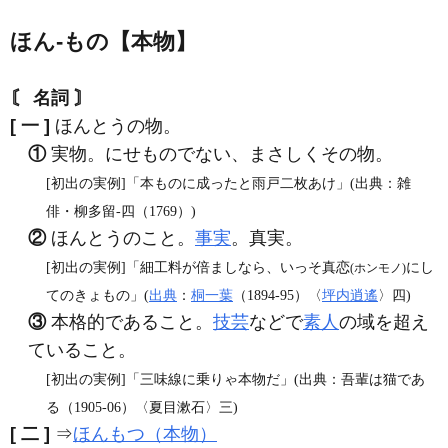
ほん‐もの【本物】
〘 名詞 〙
[ 一 ]
ほんとうの物。
①
実物。にせものでない、まさしくその物。
[初出の実例]「本ものに成ったと雨戸二枚あけ」(出典：雑
俳・柳多留‐四（1769）)
②
ほんとうのこと。
事実
。真実。
[初出の実例]「細工料が倍ましなら、いっそ真恋
にし
(ホンモノ)
てのきょもの」(
出典
：
桐一葉
（1894‐95）〈
坪内逍遙
〉四)
③
本格的であること。
技芸
などで
素人
の域を超え
ていること。
[初出の実例]「三味線に乗りゃ本物だ」(出典：吾輩は猫であ
る（1905‐06）〈夏目漱石〉三)
[ 二 ]
⇒
ほんもつ（本物）