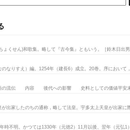
る
ちょくせん)和歌集。略して『古今集』ともいう。［鈴木日出男］
なりすえ）編。1254年（建長6）成立。20巻。序において，編
流伝 内容 後代への影響 史料としての価値平安末期か
が出家したのちの通称，略して法皇。宇多太上天皇が出家に際し
不明。かつては1330年（元徳2）11月以後、翌年（元弘1）1.