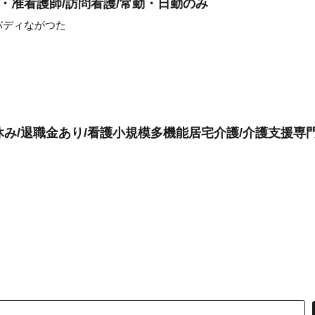
・准看護師/訪問看護/常勤・日勤のみ
バディながつた
休み/退職金あり/看護小規模多機能居宅介護/介護支援専