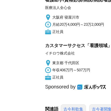
看護助手/資格必須/病院/病院/看
医療法人全心会
大阪府 寝屋川市
月給20万4,000円～23万2,000円
正社員
カスタマーサクセス「看護領域
イチロウ株式会社
東京都 千代田区
年収406万円～507万円
正社員
Sponsored by
関連語
古今和歌集
古今著聞