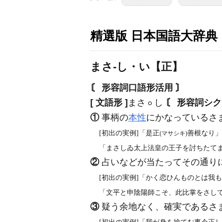
精選版 日本国語大辞典
まさ‐し・い【正】
〘 形容詞口語形活用 〙
[ 文語形 ]
まさ
し
〘 形容詞シク
①
事柄の
本性
にかなっているさ
[初出の実例]「是正
善根なり」
(マサシキ)
「まさしゐ太上法皇の王子を討ちたてま
②
占いなどが当たってその通り
[初出の実例]「かく恋ひんものとは我も
「文平と申陰陽師こそ、此比掌をさして推
③
疑う余地なく、確実であるさ