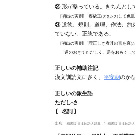
②
形が整っている。きちんとし
[初出の実例]「容貌正
して色乱
(タタシク)
③
道徳、規則、道理、作法、約
ていない。正統である。
[初出の実例]「理正しき者其の言を直
(
「道のおきてただしく、是をおもくして放
正しいの補助注記
漢文訓読文に多く、
平安朝
のか
正しいの派生語
ただし‐さ
〘 名詞 〙
出典
精選版 日本国語大辞典
精選版 日本国語