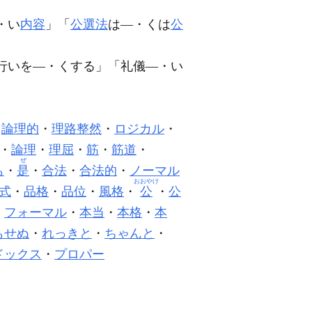
・い
内容
」「
公選法
は―・くは
公
行いを―・くする」「礼儀―・い
・
論理的
・
理路整然
・
ロジカル
・
・
論理
・
理屈
・
筋
・
筋道
・
ぜ
も
・
是
・
合法
・
合法的
・
ノーマル
おおやけ
式
・
品格
・
品位
・
風格
・
公
・
公
・
フォーマル
・
本当
・
本格
・
本
もせぬ
・
れっきと
・
ちゃんと
・
ドックス
・
プロパー