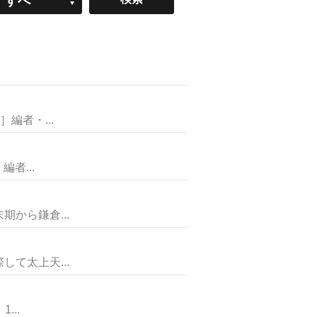
すべ
て
編者・...
者...
ら鎌倉...
て太上天...
..