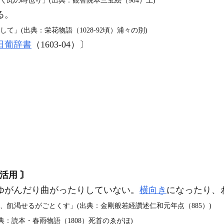
く此の時也り」(出典：観智院本三宝絵（984）上)
る。
て」(出典：栄花物語（1028‐92頃）浦々の別)
日葡辞書
（1603‐04）〕
活用 〙
ゆがんだり曲がったりしていない。
横向き
になったり、
、飢渇せるがごとくす」(出典：金剛般若経讚述仁和元年点（885）)
：読本・春雨物語（1808）死首のゑがほ)