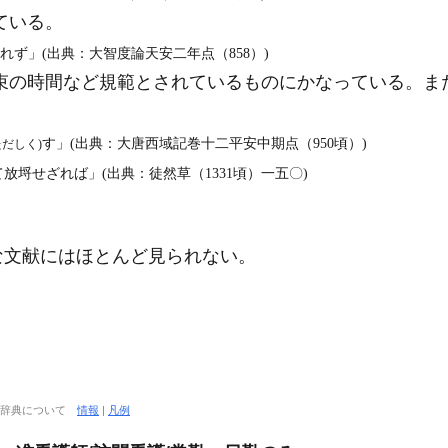
ている。
れず」(出典：大智度論天安二年点（858）)
束の時間など規範とされているものにかなっている。ま
す」(出典：大唐西域記巻十二平安中期点（950頃）)
ただしく)
埒せざれば」(出典：徒然草（1331頃）一五〇)
な文献にはほとんど見られない。
大辞典について
情報
|
凡例