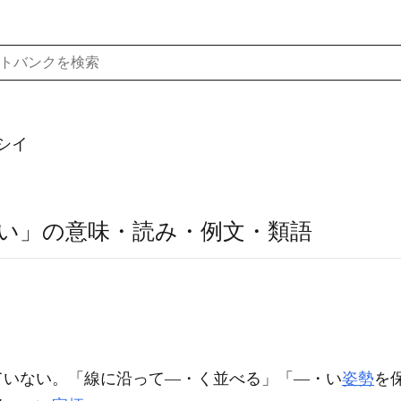
シイ
い」の意味・読み・例文・類語
ていない。「線に沿って―・く並べる」「―・い
姿勢
を