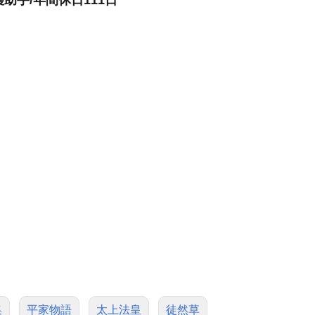
護助手/年間休日111日
」
集
平家物語
太上法皇
徒然草