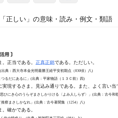
「正しい」の意味・読み・例文・類語
活用 〙
ま。正当である。
正真正銘
である。ただしい。
(出典：西大寺本金光明最勝王経平安初期点（830頃）八)
つるだにあるに」(出典：平家物語（１３Ｃ前）四)
に実現するさま。見込み通りである。また、よく言い当
思ひにき心のうらぞまさしかりける〈よみ人しらず〉」(出典：古今和歌集（
察まさしかなれ」(出典：古今著聞集（1254）八)
ま。確かである。