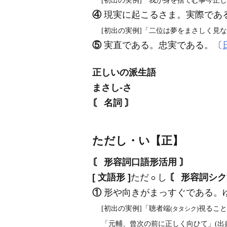
[初出の実例]「我が身を捨てむ事今正し
④
現実に起こるさま。実際であ
[初出の実例]「二位は夢をまさしく見なし
⑤
実直である。忠実である。〔
正しいの派生語
まさし‐さ
〘 名詞 〙
ただし・い【正】
〘 形容詞口語形活用 〙
[ 文語形 ]
ただ
し
〘 形容詞シク
①
形や向きがまっすぐである。
[初出の実例]「聴者端
視ること
(タタシク)
「元輔、曾次の前に正しく向ひて」(出典