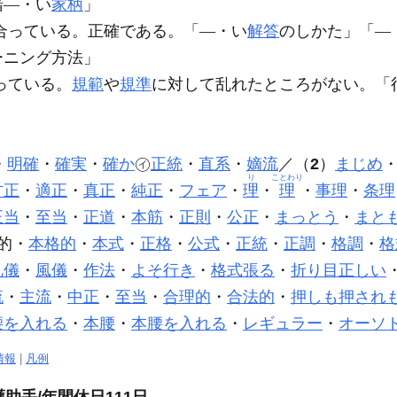
緒―・い
家柄
」
合っている。正確である。「―・い
解答
のしかた」「―
ーニング方法」
っている。
規範
や
規準
に対して乱れたところがない。「
・
明確
・
確実
・
確か
㋑
正統
・
直系
・
嫡流
／（
2
）
まじめ
り
ことわり
方正
・
適正
・
真正
・
純正
・
フェア
・
理
・
理
・
事理
・
条理
正当
・
至当
・
正道
・
本筋
・
正則
・
公正
・
まっとう
・
まと
的・
本格的
・
本式
・
正格
・
公式
・
正統
・
正調
・
格調
・
格
礼儀
・
風儀
・
作法
・
よそ行き
・
格式張る
・
折り目正しい
流
・
主流
・
中正
・
至当
・
合理的
・
合法的
・
押しも押され
腰を入れる
・
本腰
・
本腰を入れる
・
レギュラー
・
オーソ
情報
|
凡例