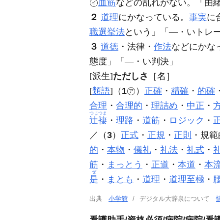
㋑
血筋
などの乱れがない。「由
２
道理
にかなっている。
事実
に
職選挙法
という」「―・いトレ
３
道徳
・法律・
作法
などにかな
態度」「―・い判決」
[派生]
ただしさ
［名］
[
類語
]（
1
㋐）
正確
・
精確
・
的確
合理
・
合理的
・
理詰め
・
中正
・
つじつま
辻褄
・
理路
・
道筋
・
ロジック
・
／（
3
）
正式
・
正規
・
正則
・規範
的
・
本物
・
儀礼
・
礼法
・
礼式
・
筋
・
まっとう
・
正道
・
本道
・
本
ぜ
是
・
まとも
・
道理
・
道理至極
・
出典
小学館
デジタル大辞泉について