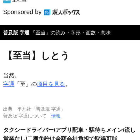
Sponsored by
普及版 字通
「至当」の読み・字形・画数・意味
【至当】しとう
当然。
字通
「至」の
項目を見る
。
出典
平凡社「普及版 字通」
普及版 字通について
情報
タクシードライバー/アプリ配車・駅待ちメイン/流し
営業なし/二種免許は全額会社負担で取得可能