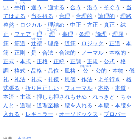
てごろ
い
・
手頃
・
適う
・
適する
・
合う
・
沿う
・
そぐう
・
当
てはまる
・
当を得る
・
合理
・
合理的
・
論理的
・
理路
整然
・
ロジカル
・
理詰め
・
中正
・
方正
・
真正
・
純
り
ことわり
正
・
フェア
・
理
・
理
・
事理
・
条理
・
論理
・
理屈
・
つじつま
筋
・
筋道
・
辻褄
・
理路
・
道筋
・
ロジック
・
正道
・
本
ぜ
筋
・
正則
・
是
・
合法
・
合法的
・
ノーマル
・
本格的
・
正式
・
本式
・
正格
・
正統
・
正調
・
正規
・
公式
・
格
おおやけ
調
・
格式
・
品格
・
品位
・
風格
・
公
・
公的
・
本物
・
儀
礼
・
礼法
・
礼式
・
礼儀
・
風儀
・
作法
・
よそ行き
・
格
式張る
・
折り目正しい
・
フォーマル
・
本格
・
本道
・
本流
・
主流
・
押しも押されもせぬ
・
れっきと
・
ちゃ
んと
・
道理
・
道理至極
・
腰を入れる
・
本腰
・
本腰を
入れる
・
レギュラー
・
オーソドックス
・
プロパー
出典
小学館