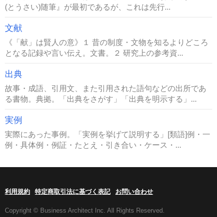
(とうさい)随筆』が最初であるが、これは先行...
文献
《「献」は賢人の意》１ 昔の制度・文物を知るよりどころ
となる記録や言い伝え。文書。２ 研究上の参考資...
出典
故事・成語、引用文、また引用された語句などの出所であ
る書物。典拠。「出典をさがす」「出典を明示する」...
実例
実際にあった事例。「実例を挙げて説明する」[類語]例・一
例・具体例・例証・たとえ・引き合い・ケース・...
利用規約
特定商取引法に基づく表記
お問い合わせ
Copyright © Business Architect Inc. All Rights Reserved.