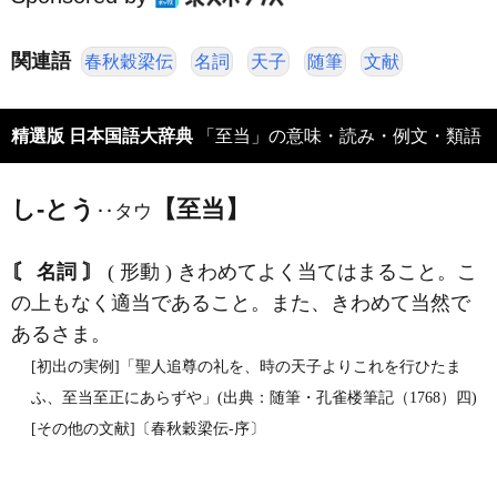
関連語
春秋穀梁伝
名詞
天子
随筆
文献
精選版 日本国語大辞典
「至当」の意味・読み・例文・類語
し‐とう
【至当】
‥タウ
〘 名詞 〙
( 形動 ) きわめてよく当てはまること。こ
の上もなく適当であること。また、きわめて当然で
あるさま。
[初出の実例]「聖人追尊の礼を、時の天子よりこれを行ひたま
ふ、至当至正にあらずや」(出典：随筆・孔雀楼筆記（1768）四)
[その他の文献]〔春秋穀梁伝‐序〕