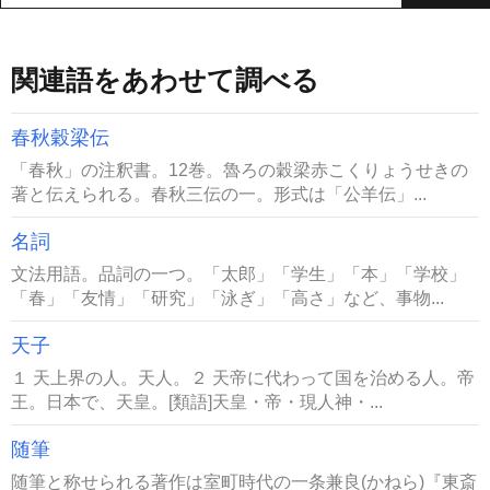
関連語をあわせて調べる
春秋穀梁伝
「春秋」の注釈書。12巻。魯ろの穀梁赤こくりょうせきの
著と伝えられる。春秋三伝の一。形式は「公羊伝」...
名詞
文法用語。品詞の一つ。「太郎」「学生」「本」「学校」
「春」「友情」「研究」「泳ぎ」「高さ」など、事物...
天子
１ 天上界の人。天人。２ 天帝に代わって国を治める人。帝
王。日本で、天皇。[類語]天皇・帝・現人神・...
随筆
随筆と称せられる著作は室町時代の一条兼良(かねら)『東斎