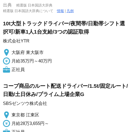
出典
精選版 日本国語大辞典
精選版 日本国語大辞典について
情報
|
凡例
10t大型トラックドライバー/夜間帯/日勤帯シフト選
択可/新車1人1台支給/3つの認証取得
株式会社YTR
大阪府 東大阪市
月給35万円～40万円
正社員
コープ商品のルート配送ドライバー/1.5t/固定ルート/
日勤/土日休み/プライム上場企業G
SBSゼンツウ株式会社
東京都 江東区
月給28万3,655円～
正社員