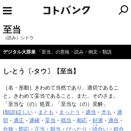
至当
（読み）シトウ
デジタル大辞泉
「至当」の意味・読み・例文・類語
し‐とう〔‐タウ〕【至当】
［名・形動］
きわめて当然であり、適切であるこ
と。きわめて妥当であること。また、そのさま。
「
至当
な（の）処置」「
至当
な（の）見解」
[
類語
]
正しい
・
まとも
・
まっとう
・
適当
・
尤も
・
適
切
・
適正
・
適確
・
妥当
・
穏当
・
相応
・
好適
・
適合
・
ころ
合致
・
即応
・
正当
・
順当
・
ぴったり
・
頃
合い
・
程合