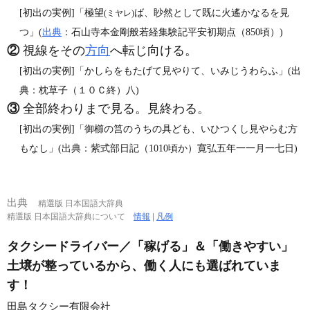
[初出の実例]「極望
ば、眇然として既に火遙かなるを見
(ミヤレ)
つ」(
出典
：石山寺本金剛般若経集験記平安初期点（850頃）)
②
視線をその
方向
へ転じ向ける。
[初出の実例]「かしらをもたげて見やりて、いみじうわらふ」(出
典：枕草子（１０Ｃ終）八)
③
全部終わりまで見る。見終わる。
[初出の実例]「御櫛の筥のうちの具ども、いひつくし見やらむ方
もなし」(出典：紫式部日記（1010頃か）寛弘五年一一月一七日)
出典
精選版 日本国語大辞典
精選版 日本国語大辞典について
情報
|
凡例
タクシードライバー／「稼げる」＆「働きやすい」
土壌が整っているから、働く人にも選ばれていま
す！
田島タクシー有限会社