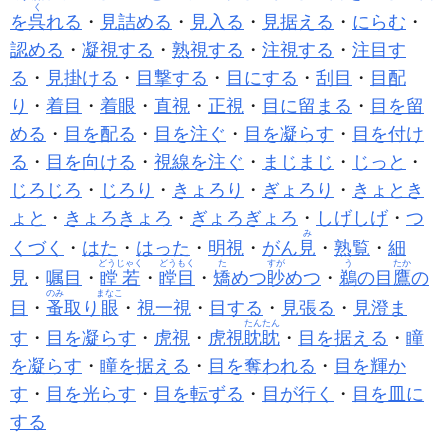
く
を
呉
れる
・
見詰める
・
見入る
・
見据える
・
にらむ
・
認める
・
凝視する
・
熟視する
・
注視する
・
注目す
る
・
見掛ける
・
目撃する
・
目にする
・
刮目
・
目配
り
・
着目
・
着眼
・
直視
・
正視
・
目に留まる
・
目を留
める
・
目を配る
・
目を注ぐ
・
目を凝らす
・
目を付け
る
・
目を向ける
・
視線を注ぐ
・
まじまじ
・
じっと
・
じろじろ
・
じろり
・
きょろり
・
ぎょろり
・
きょとき
ょと
・
きょろきょろ
・
ぎょろぎょろ
・
しげしげ
・
つ
み
くづく
・
はた
・
はった
・
明視
・
がん
見
・
熟覧
・
細
どうじゃく
どうもく
た
すが
う
たか
見
・
嘱目
・
瞠若
・
瞠目
・
矯
めつ
眇
めつ
・
鵜
の目
鷹
の
のみ
まなこ
目
・
蚤
取り
眼
・
視一視
・
目する
・
見張る
・
見澄ま
たんたん
す
・
目を凝らす
・
虎視
・
虎視
眈眈
・
目を据える
・
瞳
を凝らす
・
瞳を据える
・
目を奪われる
・
目を輝か
す
・
目を光らす
・
目を転ずる
・
目が行く
・
目を皿に
する