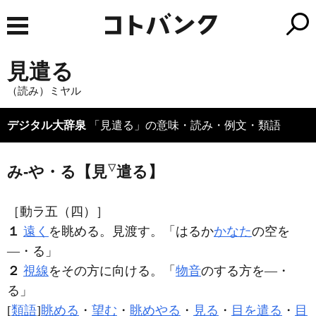
見遣る
（読み）ミヤル
デジタル大辞泉
「見遣る」の意味・読み・例文・類語
み‐や・る【見
▽
遣る】
［動ラ五（四）］
１
遠く
を眺める。見渡す。「はるか
かなた
の空を
―・る」
２
視線
をその方に向ける。「
物音
のする方を―・
る」
[
類語
]
眺める
・
望む
・
眺めやる
・
見る
・
目を遣る
・
目