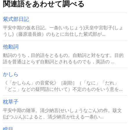
関連語をあわせて調べる
紫式部日記
平安中期の仮名日記。一条(いちじょう)天皇中宮彰子(しょ
うし)（藤原道長娘）のもとに出仕した紫式部が...
他動詞
動詞のうち，目的語をとるもの。自動詞と対をなす。目的
語を普通はとらず自動詞とされるものでも，英語の ...
かしら
《「かしらん」の音変化》［副助］（「なに」「だれ」
「どこ」などの疑問語に付いて）不定のものをいう意を...
枕草子
平安中期の随筆。清少納言(せいしょうなごん)の作。跋文
(ばつぶん)によると、清少納言が仕える一条(い...
瞠目