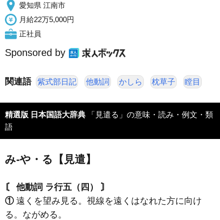
愛知県 江南市
月給22万5,000円
正社員
Sponsored by
関連語
紫式部日記
他動詞
かしら
枕草子
瞠目
精選版 日本国語大辞典
「見遣る」の意味・読み・例文・類
語
み‐や・る【見遣】
〘 他動詞 ラ行五（四） 〙
①
遠くを望み見る。視線を遠くはなれた方に向け
る。ながめる。