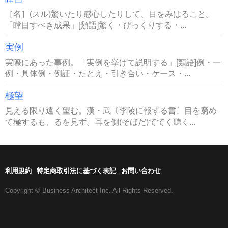
［名］(スル)驚いたり感心したりして、目をみはること。
「瞠目すべき成果」[類語]驚く・びっくりする・...
実例
実際にあった事例。「実例を挙げて説明する」[類語]例・一
例・具体例・例証・たとえ・引き合い・ケース・...
極望
見える限り遠く望む。漢・武〔李陵に報ずる書〕目を窮め
て極するも、るを見ず。耳を側(そばだ)ててく聽く...
利用規約
特定商取引法に基づく表記
お問い合わせ
Copyright © Business Architect Inc. All Rights Reserved.