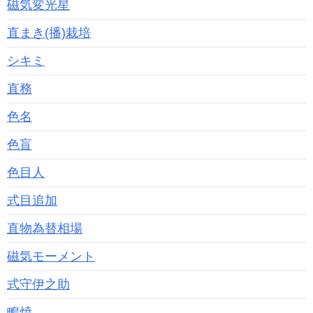
磁気変光星
直まき(播)栽培
シキミ
直務
色名
色盲
色目人
式目追加
直物為替相場
磁気モーメント
式守伊之助
鴫焼