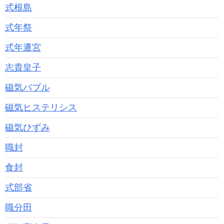
式根島
式年祭
式年遷宮
志貴皇子
磁気バブル
磁気ヒステリシス
磁気ひずみ
職封
食封
式部省
職分田