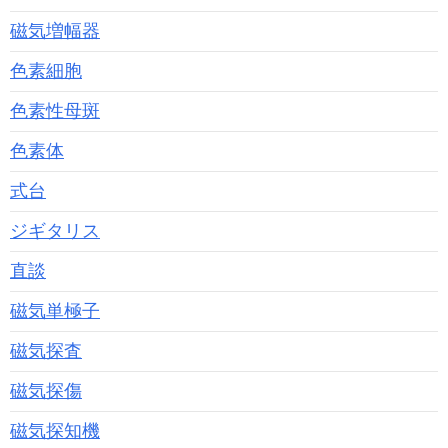
磁気増幅器
色素細胞
色素性母斑
色素体
式台
ジギタリス
直談
磁気単極子
磁気探査
磁気探傷
磁気探知機