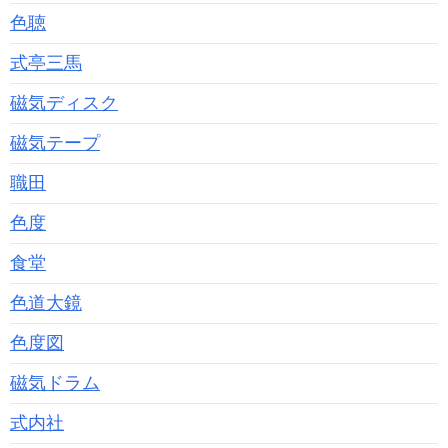
色聴
式亭三馬
磁気ディスク
磁気テープ
職田
色度
食堂
色道大鏡
色度図
磁気ドラム
式内社