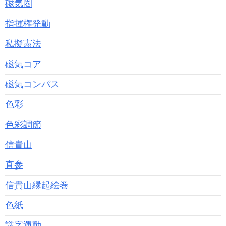
磁気圏
指揮権発動
私擬憲法
磁気コア
磁気コンパス
色彩
色彩調節
信貴山
直参
信貴山縁起絵巻
色紙
識字運動