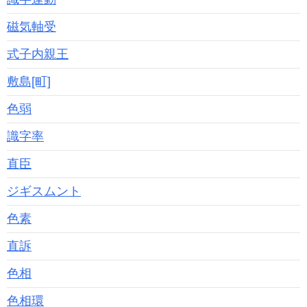
磁気軸受
式子内親王
敷島[町]
色弱
識字率
直臣
ジギスムント
色素
直訴
色相
色相環