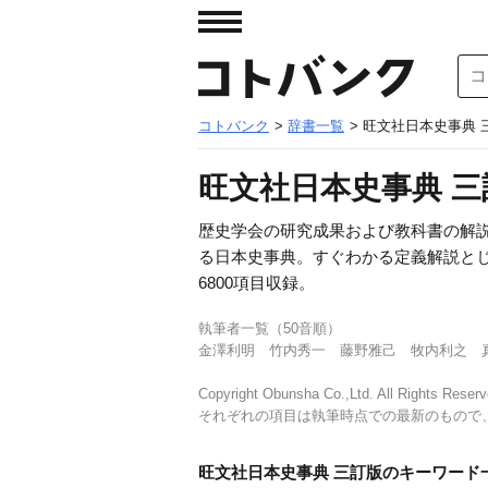
コトバンク
>
辞書一覧
> 旺文社日本史事典 
旺文社日本史事典 三
歴史学会の研究成果および教科書の解
る日本史事典。すぐわかる定義解説と
6800項目収録。
執筆者一覧（50音順）
金澤利明 竹内秀一 藤野雅己 牧内利之 
Copyright Obunsha Co.,Ltd. All Rights Reserv
それぞれの項目は執筆時点での最新のもので
旺文社日本史事典 三訂版のキーワード