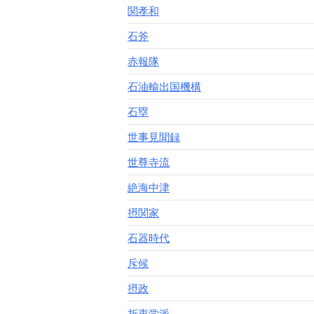
関孝和
石斧
赤報隊
石油輸出国機構
石塁
世事見聞録
世尊寺流
絶海中津
摂関家
石器時代
斥候
摂政
折衷学派