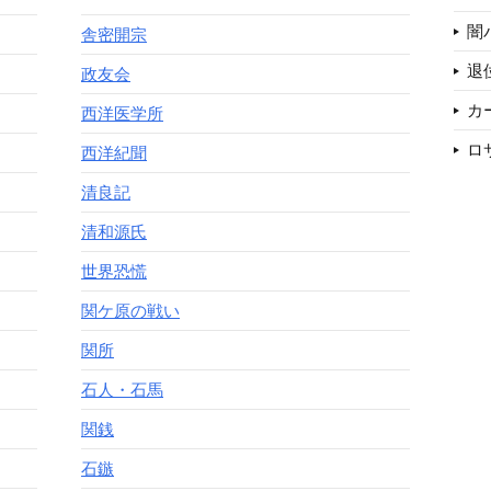
闇
舎密開宗
退
政友会
カ
西洋医学所
ロ
西洋紀聞
清良記
清和源氏
世界恐慌
関ケ原の戦い
関所
石人・石馬
関銭
石鏃