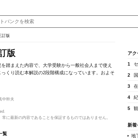
三訂版
訂版
アク
1
説を踏まえた内容で、大学受験から一般社会人まで使え
じっくり読む本解説の2段階構成になっています。およそ
2
3
4
真中幹夫
5
ed.
、常に最新の内容であることを保証するものではありません。
新着
一覧
地