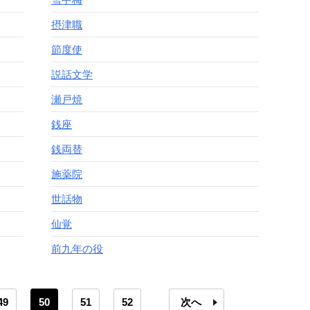
摂津職
節度使
説話文学
瀬戸焼
銭座
銭両替
施薬院
世話物
仙覚
前九年の役
49
50
51
52
次へ