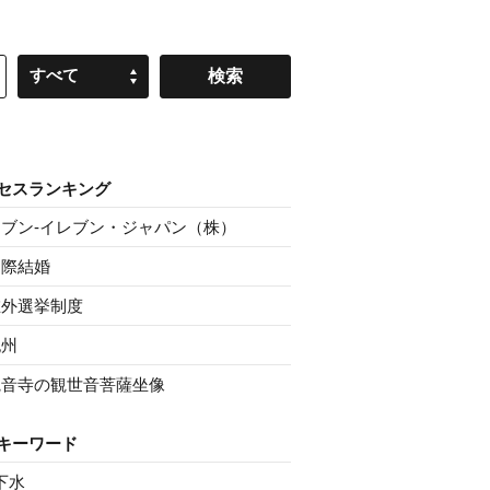
すべて
セスランキング
セブン‐イレブン・ジャパン（株）
国際結婚
在外選挙制度
紀州
観音寺の観世音菩薩坐像
キーワード
下水