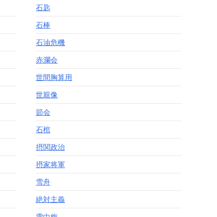
石匙
石棒
石油危機
赤瀾会
世間胸算用
世親像
節会
石棺
摂関政治
摂家将軍
雪舟
絶対主義
雪中梅