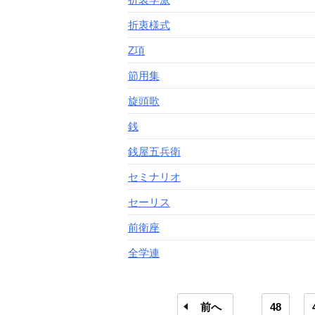
折衷様式
Z項
節用集
旋頭歌
銭
銭屋五兵衛
セミナリオ
セーリス
前衛座
全学連
前へ
48