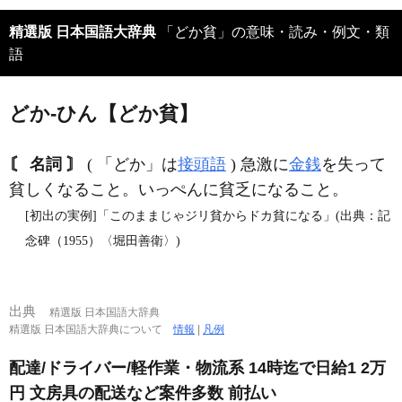
精選版 日本国語大辞典
「どか貧」の意味・読み・例文・類
語
どか‐ひん【どか貧】
〘 名詞 〙
( 「どか」は
接頭語
) 急激に
金銭
を失って
貧しくなること。いっぺんに貧乏になること。
[初出の実例]「このままじゃジリ貧からドカ貧になる」(出典：記
念碑（1955）〈堀田善衛〉)
出典
精選版 日本国語大辞典
精選版 日本国語大辞典について
情報
|
凡例
配達/ドライバー/軽作業・物流系 14時迄で日給1 2万
円 文房具の配送など案件多数 前払い