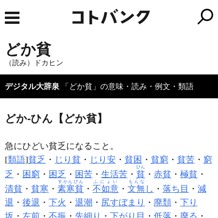
どか貧
（読み）ドカヒン
デジタル大辞泉
「どか貧」の意味・読み・例文・類語
どか‐ひん【どか貧】
急にひどい貧乏になること。
[
類語
]
貧乏
・
じり貧
・
じり安
・
貧困
・
貧窮
・
貧苦
・
窮
ひん
乏
・
困窮
・
困乏
・
困苦
・
生活苦
・
貧
・
赤貧
・
極貧
・
すかんぴん
ふにょい
もんな
清貧
・
貧寒
・
素寒貧
・
不如意
・
文無
し
・
落ち目
・
減
退
・
後退
・
下火
・
退潮
・
尻すぼまり
・
廃頽
・
下り
坂
・
左前
・
不振
・
先細り
・
下がり目
・
低落
・
廃る
・