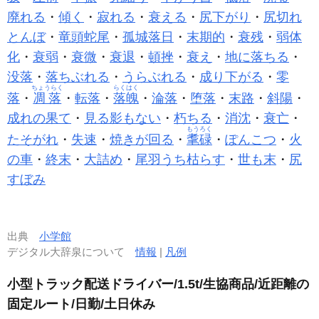
廃れる
・
傾く
・
寂れる
・
衰える
・
尻下がり
・
尻切れ
とんぼ
・
竜頭蛇尾
・
孤城落日
・
末期的
・
衰残
・
弱体
化
・
衰弱
・
衰微
・
衰退
・
頓挫
・
衰え
・
地に落ちる
・
没落
・
落ちぶれる
・
うらぶれる
・
成り下がる
・
零
ちょうらく
らくはく
落
・
凋落
・
転落
・
落魄
・
淪落
・
堕落
・
末路
・
斜陽
・
成れの果て
・
見る影もない
・
朽ちる
・
消沈
・
衰亡
・
もうろく
たそがれ
・
失速
・
焼きが回る
・
耄碌
・
ぽんこつ
・
火
の車
・
終末
・
大詰め
・
尾羽うち枯らす
・
世も末
・
尻
すぼみ
出典
小学館
デジタル大辞泉について
情報
|
凡例
小型トラック配送ドライバー/1.5t/生協商品/近距離の
固定ルート/日勤/土日休み