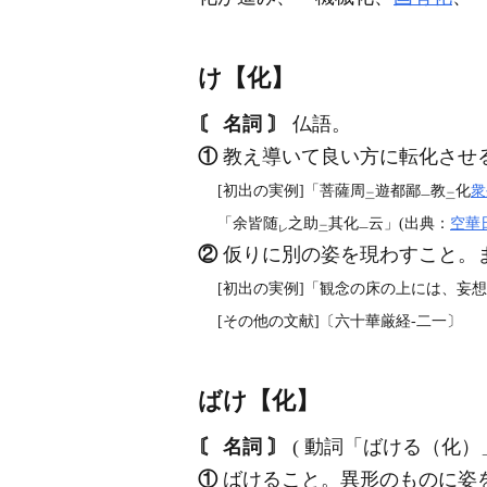
け【化】
〘 名詞 〙
仏語。
①
教え導いて良い方に転化させ
[初出の実例]「菩薩周
遊都鄙
教
化
衆
二
一
二
「余皆随
之助
其化
云」(出典：
空華
レ
二
一
②
仮りに別の姿を現わすこと。
[初出の実例]「観念の床の上には、妄
[その他の文献]〔六十華厳経‐二一〕
ばけ【化】
〘 名詞 〙
( 動詞「ばける（化
①
ばけること。異形のものに姿