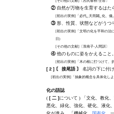
[その他の文献]〔呂氏春秋‐士容〕
②
自然が万物を生育するはた
[初出の実例]「必代
天而闢
化、儀
レ
レ
③
形、性質、状態などがうつ
[初出の実例]「文明の化を平和の治
日)
[その他の文献]〔淮南子‐人間訓〕
④
他のものに姿をかえること
[初出の実例]「木の根に打つけて、
[ 2 ]
〘 接尾語 〙
名詞の下に付け
[初出の実例]「抽象的概念を具体化しよ
化の語誌
(
[ 二 ]
について ) 「文化、教
悪化、緑化、強化、硬化、液化
化が進み、「機械化、
国有化
、