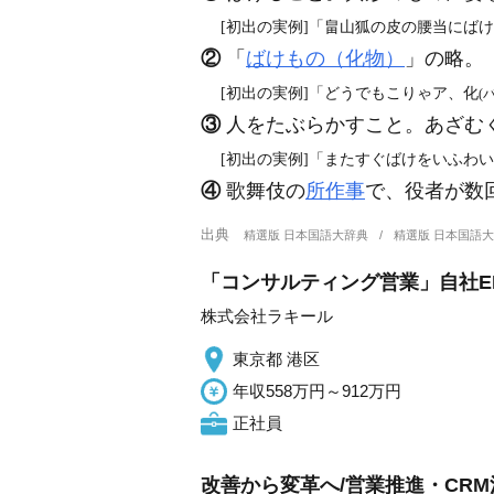
[初出の実例]「畠山狐の皮の腰当にば
②
「
ばけもの（化物）
」の略。
[初出の実例]「どうでもこりゃア、化
(
③
人をたぶらかすこと。あざむ
[初出の実例]「またすぐばけをいふわいの
④
歌舞伎の
所作事
で、役者が数
出典
精選版 日本国語大辞典
精選版 日本国語
「コンサルティング営業」自社ER
株式会社ラキール
東京都 港区
年収558万円～912万円
正社員
改善から変革へ/営業推進・CRM