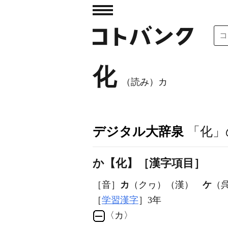
化
（読み）カ
デジタル大辞泉
「化」
か【化】［漢字項目］
［音］
カ
（クヮ）（漢）
ケ
（
［
学習漢字
］3年
〈カ〉