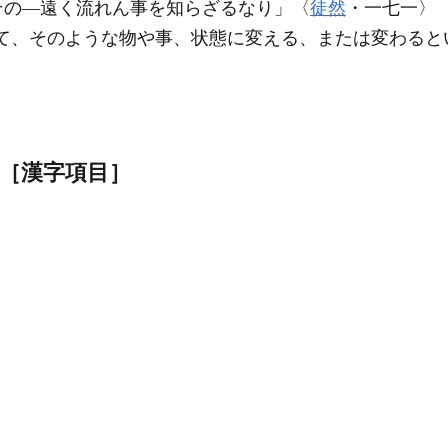
その―遠く流れん事を知らざるなり」〈
徒然
・一七一〉
て、そのような物や事、状態に変える、または変わると
［漢字項目］