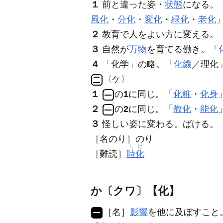
１
前と違った姿・
状態
になる。
風化
・
分化
・
変化
・
緑化
・
老化
２
教育で人をよい方に変える。
３
自然が
万物
を育てる働き。「
４
「化学」の略。「
化繊
／理化
〈ケ〉
１
の
1
に同じ。「
化粧
・
化身
２
の
2
に同じ。「
教化
・
能化
３
怪しい姿に変わる。ばける。
［名のり］のり
しけ
［難読］
時化
か〔クワ〕【化】
［名］
影響
を他に及ぼすこと