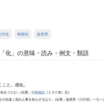
近代化
映画化
徒然草
「化」の意味・読み・例文・類語
くこと。感化。
化をうたひ」(出典：
平家物語
（１３Ｃ前）五)
の化遠く流れん事を知らざるなり」(出典：徒然草（1331頃）一七一)