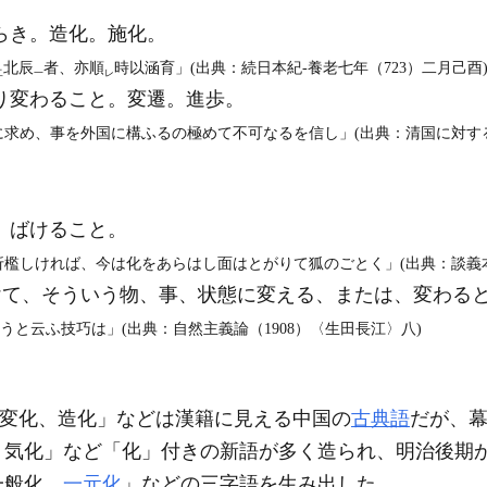
らき。造化。施化。
北辰
者、亦順
時以涵育」(出典：続日本紀‐養老七年（723）二月己酉
二
一
レ
り変わること。変遷。進歩。
に求め、事を外国に構ふるの極めて不可なるを信し」(出典：清国に対する
。ばけること。
折檻しければ、今は化をあらはし面はとがりて狐のごとく」(出典：談義本・
て、そういう物、事、状態に変える、または、変わる
うと云ふ技巧は」(出典：自然主義論（1908）〈生田長江〉八)
化、変化、造化」などは漢籍に見える中国の
古典語
だが、
、気化」など「化」付きの新語が多く造られ、明治後期
一般化、
一元化
」などの三字語を生み出した。