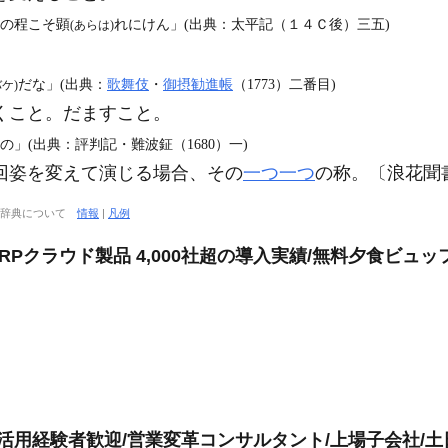
けの程こそ顕
れにけん」(出典：太平記（１４Ｃ後）三五)
(あらは)
だな」(出典：
歌舞伎
・
御摂勧進帳
（1773）二番目)
バケ)
くこと。だますこと。
」(出典：評判記・難波鉦（1680）一)
回姿を変えて演じる場合、その
一つ一つ
の称。〔浪花聞書
大辞典について
情報
|
凡例
Pクラウド製品 4,000社超の導入実績/無料夕食ビュッ
活用経験者歓迎/営業変革コンサルタント/上場子会社/