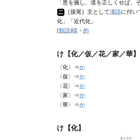
「恵を施し、道を正しくせば、
［接尾］
主として
漢語
に付い
化
」「近代
化
」
[
類語
]
様
・
的
け【化／仮／花／家／華】
〈化〉⇒
か
〈仮〉⇒
か
〈花〉⇒
か
〈家〉⇒
か
〈華〉⇒
か
け【化】
きょうけ