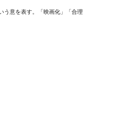
いう意を表す。「映画
化
」「合理