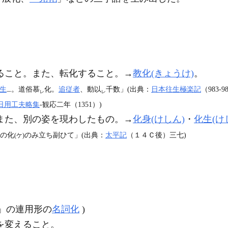
ること。また、転化すること。→
教化(きょうけ)
。
生
。道俗慕
化。
追従者
、動以
千数」(出典：
日本往生極楽記
（983‐
一
レ
レ
日用工夫略集
‐観応二年（1351）)
また、別の姿を現わしたもの。→
化身(けしん)
・
化生(け
想の化
のみ立ち副ひて」(出典：
太平記
（１４Ｃ後）三七)
(ケ)
）」の連用形の
名詞化
)
を変えること。