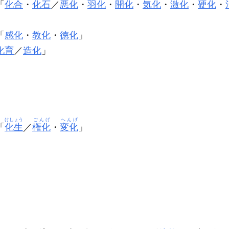
「
化合
・
化石
／
悪化
・
羽化
・
開化
・
気化
・
激化
・
硬化
・
」
「
感化
・
教化
・
徳化
」
化育
／
造化
」
」
」
」
けしょう
ごんげ
へんげ
「
化生
／
権化
・
変化
」
。