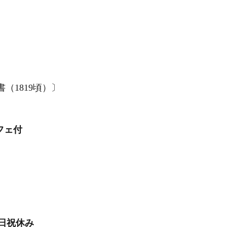
（1819頃）〕
フェ付
土日祝休み