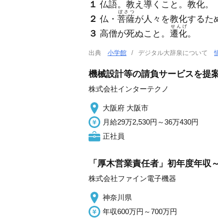
１
仏語。教え導くこと。
教化
。
ぼさつ
２
仏・
菩薩
が人々を教化するた
せんげ
３
高僧が死ぬこと。
遷化
。
出典
小学館
デジタル大辞泉について
機械設計等の請負サービスを提案
株式会社インターテクノ
大阪府 大阪市
月給29万2,530円～36万430円
正社員
「厚木営業責任者」初年度年収～
株式会社ファイン電子機器
神奈川県
年収600万円～700万円