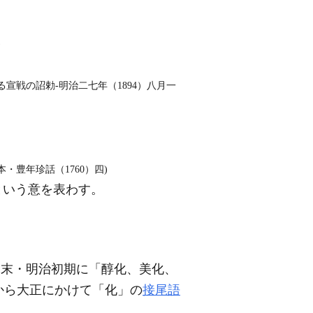
)
宣戦の詔勅‐明治二七年（1894）八月一
豊年珍話（1760）四)
という意を表わす。
幕末・明治初期に「醇化、美化、
から大正にかけて「化」の
接尾語