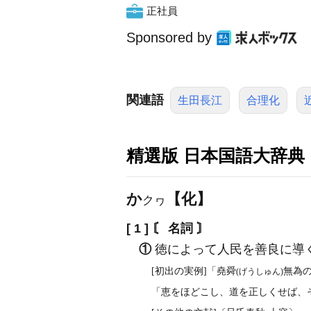
正社員
Sponsored by
関連語
生田長江
合理化
精選版 日本国語大辞典
か
【化】
クヮ
[ 1 ]
〘 名詞 〙
①
徳によって人民を善良に導
[初出の実例]「堯舜
無為の
(げうしゅん)
「恵をほどこし、道を正しくせば、そ