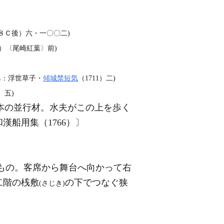
８Ｃ後）六・一〇〇二)
6）〈尾崎紅葉〉前)
典：浮世草子・
傾城禁短気
（1711）二)
〉五)
本の並行材。水夫がこの上を歩く
船用集（1766）〕
もの。客席から舞台へ向かって右
二階の桟敷
の下でつなぐ狭
(さじき)