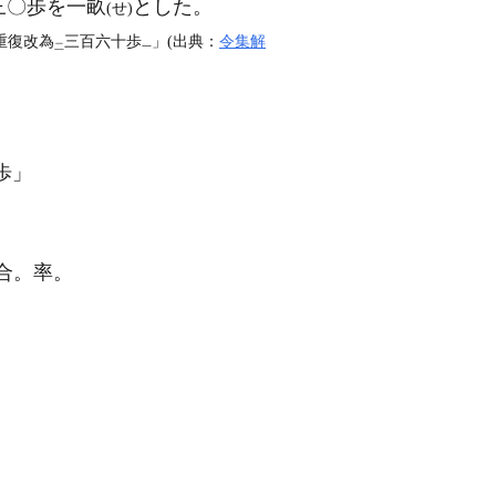
三〇歩を一畝
とした。
(せ)
重復改為
三百六十歩
」(出典：
令集解
二
一
歩」
合。率。