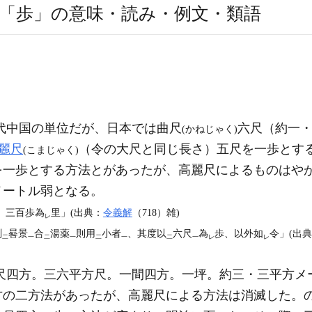
「歩」の意味・読み・例文・類語
代中国の単位だが、日本では曲尺
六尺（約一
(かねじゃく)
麗尺
（令の大尺と同じ長さ）五尺を一歩とす
(こまじゃく)
を一歩とする方法とがあったが、高麗尺によるものはや
メートル弱となる。
。三百歩為
里」(出典：
令義解
（718）雑)
レ
測
晷景
合
湯薬
則用
小者
、其度以
六尺
為
歩、以外如
令」(出典
二
一
二
一
二
一
二
一
レ
レ
尺四方。三六平方尺。一間四方。一坪。約三・三平方メ
方の二方法があったが、高麗尺による方法は消滅した。