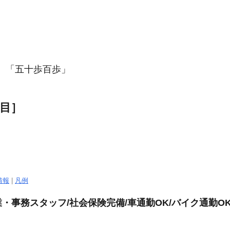
。「五十
歩
百
歩
」
目］
情報
|
凡例
・事務スタッフ/社会保険完備/車通勤OK/バイク通勤O