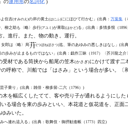
」の
連用形
の
名詞化
)
。
めよ住吉
の岸の黄土
ににほひて行かむ」(出典：
万葉集
（
(すみのえ)
(はにふ)
で、柳之助も〈略〉歩行
が果取
る」(出典：多情多恨（189
(アユミ)
(はかど)
方。進行。また、物の動き。運行。
。女郎は〈略〉局
迄、筆のあゆみの悪しきはなし」(出
(つぼねぼさつ)
の歩みが止まるものではない」(出典：戯作三昧（1917）〈芥川龍之介
の受材である筒挟から船尾の笠木
にかけて渡す二
(かさぎ)
の呼称で、川船では「はさみ」という場合が多い。〔和漢
子乗り」(出典：雑俳・柳多留‐二六（1796）)
の木を幅広くしたてて、客や売り子が通れるようにした
用いる場合を東の歩みといい、本花道と仮花道を、正面
あゆみいた。
みへ連れ這入る」(出典：歌舞伎・御摂勧進帳（1773）四立)