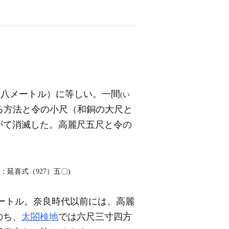
・八メートル）に等しい。一間
(い
る方法と令の小尺（和銅の大尺と
がて消滅した。高麗尺五尺と令の
：延喜式（927）五〇)
ートル。奈良時代以前には、高麗
のち、
太閤検地
では六尺三寸四方