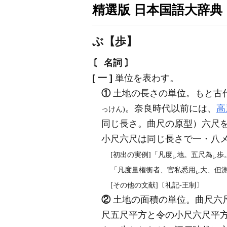
精選版 日本国語大辞典
ぶ【歩】
〘 名詞 〙
[ 一 ]
単位を表わす。
①
土地の長さの単位。もと古
。奈良時代以前には、
高
っけん)
同じ長さ。曲尺の原型）六尺
小尺六尺は同じ長さで一・八
[初出の実例]「凡度
地。五尺為
歩
レ
レ
「凡度量権衡者、官私悉用
大、但
レ
[その他の文献]〔礼記‐王制〕
②
土地の面積の単位。曲尺六
尺五尺平方と令の小尺六尺平