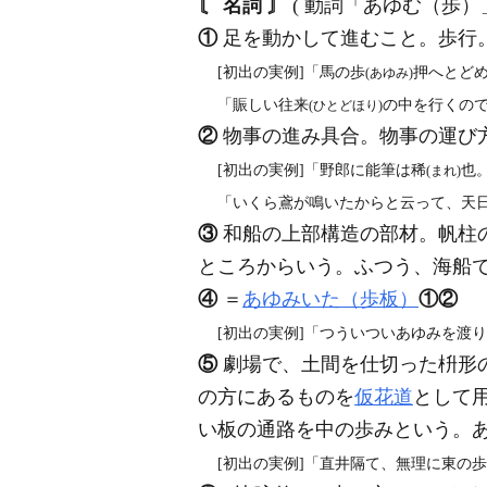
〘 名詞 〙
( 動詞「あゆむ（歩）
①
足を動かして進むこと。歩行
[初出の実例]「馬の歩
押へとど
(あゆみ)
「賑しい往来
の中を行くの
(ひとどほり)
②
物事の進み具合。物事の運び
[初出の実例]「野郎に能筆は稀
也
(まれ)
「いくら鳶が鳴いたからと云って、天日
③
和船の上部構造の部材。帆柱
ところからいう。ふつう、海船で
④
＝
あゆみいた（歩板）
①
②
[初出の実例]「つういついあゆみを渡り芸
⑤
劇場で、土間を仕切った枡形
の方にあるものを
仮花道
として
い板の通路を中の歩みという。
[初出の実例]「直井隔て、無理に東の歩