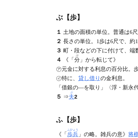
ぶ【歩】
１
土地の面積の単位。普通は6尺
２
長さの単位。1歩は6尺で、約1
３
町・段などの下に付けて、端
ぶ
４
《「
分
」から転じて》
㋐元金に対する利息の百分比。
㋑特に、
貸し借り
の金利息。
「借銀の―を取り」〈浮・新永
ぶ
５
⇒
夫
2
ふ【歩】
ふひょう
《「
歩兵
」の略。雑兵の意》
将