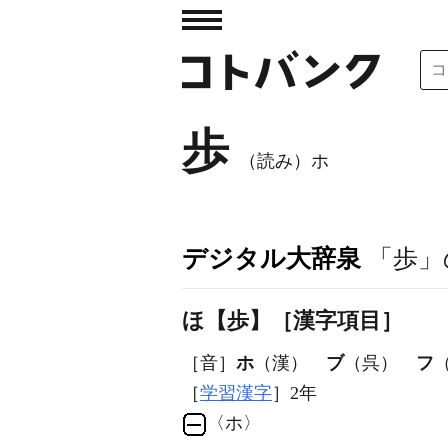
歩
（読み）ホ
デジタル大辞泉
「歩」
ほ【歩】［漢字項目］
［音］
ホ
（漢）
ブ
（呉）
フ
［
学習漢字
］2年
〈ホ〉