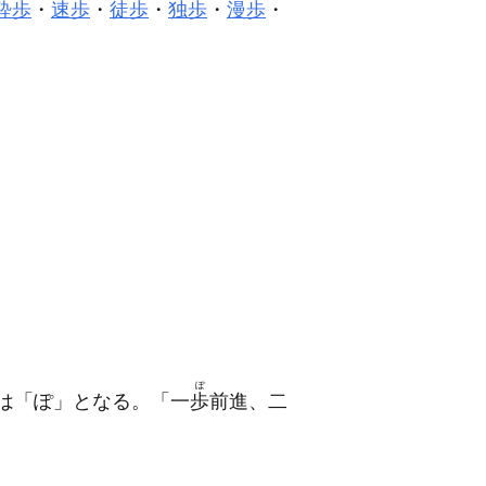
酔歩
・
速歩
・
徒歩
・
独歩
・
漫歩
・
ぽ
は「ぽ」となる。「一
歩
前進、二