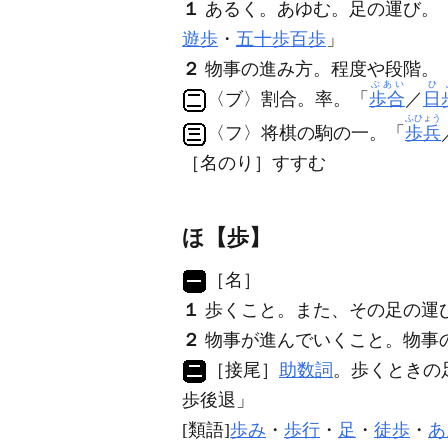
１
あるく。あゆむ。足の運び。
遊歩
・
五十歩百歩
」
２
物事の進み方。程度や段階。
ぶあい
ひ
〈ブ〉割合。率。「
歩合
／
日
ふひょう
〈フ〉将棋の駒の一。「
歩兵
［名のり］すすむ
ほ【歩】
［名］
１
歩くこと。また、その足の運
２
物事が進んでいくこと。物事
［接尾］
助数詞
。歩くときの
歩
後退」
[類語]
歩み
・
歩行
・
足
・
徒歩
・
あ