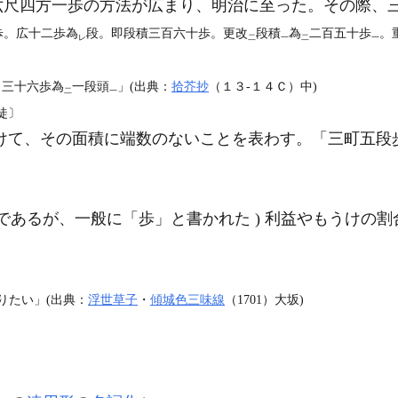
六尺四方一歩の方法が広まり、明治に至った。その際、
歩。広十二歩為
段。即段積三百六十歩。更改
段積
為
二百五十歩
。
レ
二
一
二
一
〉三十六歩為
一段頭
」(出典：
拾芥抄
（１３‐１４Ｃ）中)
二
一
徒〕
けて、その面積に端数のないことを表わす。「三町五段
であるが、一般に「歩」と書かれた ) 利益やもうけの割
。
りたい」(出典：
浮世草子
・
傾城色三味線
（1701）大坂)