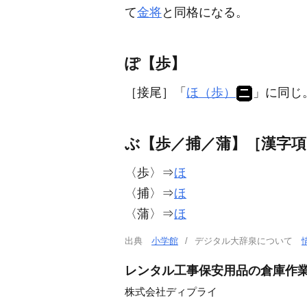
て
金将
と同格になる。
ぽ【歩】
［接尾］
「
ほ（歩）
」に同じ
ぶ【歩／捕／蒲】［漢字項
〈歩〉⇒
ほ
〈捕〉⇒
ほ
〈蒲〉⇒
ほ
出典
小学館
デジタル大辞泉について
レンタル工事保安用品の倉庫作業
株式会社ディプライ