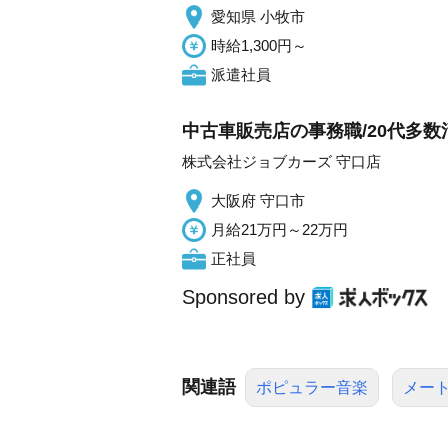
愛知県 小牧市
時給1,300円～
派遣社員
中古車販売店の事務職/20代多数
株式会社ジョブカーズ 守口店
大阪府 守口市
月給21万円～22万円
正社員
Sponsored by
関連語
ポピュラー音楽
メー