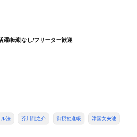
活躍/転勤なし/フリーター歓迎
トル法
芥川龍之介
御摂勧進帳
津国女夫池