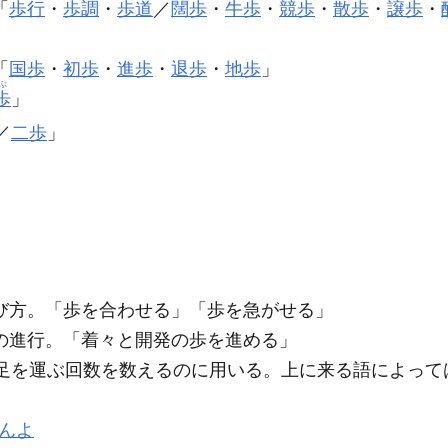
「
歩行
・
歩調
・
歩道
／
闊歩
・
牛歩
・
競歩
・
散歩
・
譲歩
・
「
国歩
・
初歩
・
進歩
・
退歩
・
地歩
」
ぶ
歩
」
／
二歩
」
び方。「
歩
を合わせる」「
歩
を急がせる」
の進行。「着々と開発の
歩
を進める」
足を運ぶ回数を数えるのに用いる。上に来る語によって
んよ