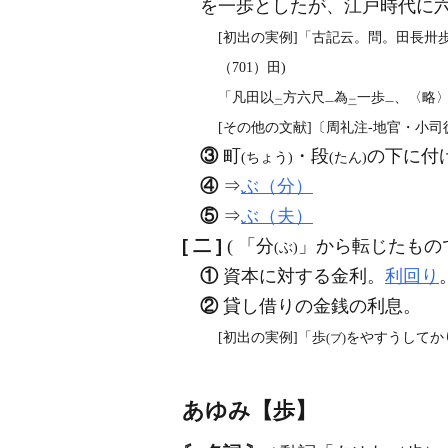
を一歩としたが、江戸時代に
[初出の実例]「古記云。問。田長卅
（701）田)
「凡田以
方六尺
為
一歩
、〈略
二
一
二
一
[その他の文献]〔周礼注‐地官・小司
③
町
・段
の下に付
(ちょう)
(たん)
④
⇒
ぶ（分）
⑤
⇒
ぶ（夫）
[ 二 ]
( 「分
」から転じたもの
(ぶ)
①
資本に対する金利。
利回り
②
貸し借りの金銭の利息。
[初出の実例]「歩
をやすうしてか
(ブ)
あゆみ【歩】