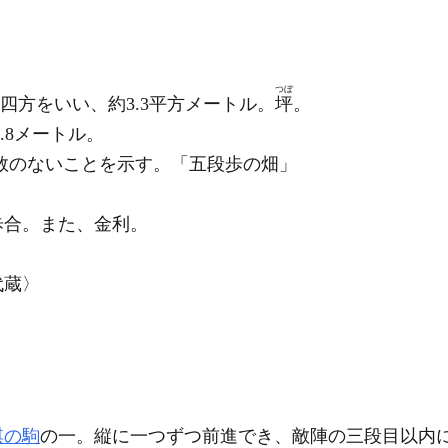
つぼ
四方をいい、約3.3平方メートル。
坪
。
.8メートル。
数のないことを示す。「五段
歩
の畑」
歩合。また、金利。
代蔵〉
棋の駒
の一。縦に一つずつ前進でき、敵陣の三段目以内