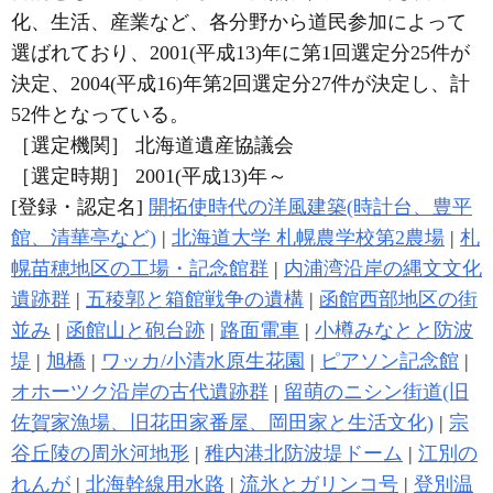
化、生活、産業など、各分野から道民参加によって
選ばれており、2001(平成13)年に第1回選定分25件が
決定、2004(平成16)年第2回選定分27件が決定し、計
52件となっている。
［選定機関］ 北海道遺産協議会
［選定時期］ 2001(平成13)年～
[登録・認定名]
開拓使時代の洋風建築(時計台、豊平
館、清華亭など)
|
北海道大学 札幌農学校第2農場
|
札
幌苗穂地区の工場・記念館群
|
内浦湾沿岸の縄文文化
遺跡群
|
五稜郭と箱館戦争の遺構
|
函館西部地区の街
並み
|
函館山と砲台跡
|
路面電車
|
小樽みなとと防波
堤
|
旭橋
|
ワッカ/小清水原生花園
|
ピアソン記念館
|
オホーツク沿岸の古代遺跡群
|
留萌のニシン街道(旧
佐賀家漁場、旧花田家番屋、岡田家と生活文化)
|
宗
谷丘陵の周氷河地形
|
稚内港北防波堤ドーム
|
江別の
れんが
|
北海幹線用水路
|
流氷とガリンコ号
|
登別温