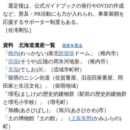
選定後は、公式ガイドブックの発行やDVDの作成
など、普及・PR活動にも力が入れられ、事業展開を
応援するサポーター制度もある。
［佐滝剛弘］
資料 北海道遺産一覧
目次を見る
「
稚内
(わっかない)港北
防波堤
ドーム」（稚内市）
「
宗谷
(そうや)丘陵の周氷河地形」（稚内市）
「
天塩
(てしお)川」（流域市町村）
「留萌のニシン街道（佐賀番屋、旧花田家番屋、岡
田家と生活文化）」（留萌地域）
「増毛(ましけ)の歴史的建物群（駅前の歴史的建物群
と増毛小学校）」（増毛町）
「旭橋(あさひばし)」（旭川(あさひかわ)市）
「土の博物館『土の館』」（
上富良野
(かみふらの)
町）