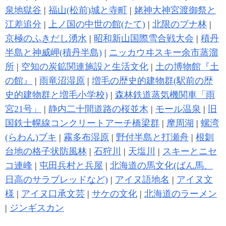
泉地獄谷
|
福山(松前)城と寺町
|
姥神大神宮渡御祭と
江差追分
|
上ノ国の中世の館(たて)
|
北限のブナ林
|
京極のふきだし湧水
|
昭和新山国際雪合戦大会
|
積丹
半島と神威岬(積丹半島)
|
ニッカウヰスキー余市蒸溜
所
|
空知の炭鉱関連施設と生活文化
|
土の博物館『土
の館』
|
雨竜沼湿原
|
増毛の歴史的建物群(駅前の歴
史的建物群と増毛小学校)
|
森林鉄道蒸気機関車「雨
宮21号」
|
静内二十間道路の桜並木
|
モール温泉
|
旧
国鉄士幌線コンクリートアーチ橋梁群
|
摩周湖
|
螺湾
(らわん)ブキ
|
霧多布湿原
|
野付半島と打瀬舟
|
根釧
台地の格子状防風林
|
石狩川
|
天塩川
|
スキーとニセ
コ連峰
|
屯田兵村と兵屋
|
北海道の馬文化(ばん馬、
日高のサラブレッドなど)
|
アイヌ語地名
|
アイヌ文
様
|
アイヌ口承文芸
|
サケの文化
|
北海道のラーメン
|
ジンギスカン