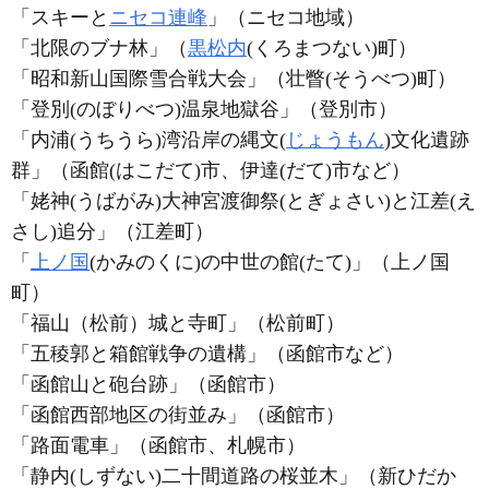
「スキーと
ニセコ連峰
」（ニセコ地域）
「北限のブナ林」（
黒松内
(くろまつない)町）
「昭和新山国際雪合戦大会」（壮瞥(そうべつ)町）
「登別(のぼりべつ)温泉地獄谷」（登別市）
「内浦(うちうら)湾沿岸の縄文(
じょうもん
)文化遺跡
群」（函館(はこだて)市、伊達(だて)市など）
「姥神(うばがみ)大神宮渡御祭(とぎょさい)と江差(え
さし)追分」（江差町）
「
上ノ国
(かみのくに)の中世の館(たて)」（上ノ国
町）
「福山（松前）城と寺町」（松前町）
「五稜郭と箱館戦争の遺構」（函館市など）
「函館山と砲台跡」（函館市）
「函館西部地区の街並み」（函館市）
「路面電車」（函館市、札幌市）
「静内(しずない)二十間道路の桜並木」（新ひだか