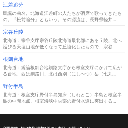
江差追分
民謡の曲名。北海道江差町の人たちが酒席で歌ってきたも
の。『松前追分』ともいう。その源流は、長野県軽井...
宗谷丘陵
北海道：宗谷支庁宗谷丘陵北海道最北部にある丘陵。北へ
延びる天塩山地が低くなって丘陵化したもので、宗谷...
根釧台地
北海道：総論根釧台地釧路支庁から根室支庁にかけて広が
る台地。西は釧路川、北は西別（にしべつ）岳（七九...
野付半島
北海道：根室支庁野付半島知床（しれとこ）半島と根室半
島の中間地点、根室海峡中央部の野付水道に突出する...