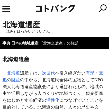
北海道遺産
（読み）ほっかいどういさん
事典 日本の地域遺産
「北海道遺産」の解説
北海道遺産
「
北海道
遺産」は、
次世代
へ引き継ぎたい
有形
・
無
形
の
財産
の中から、北海道民全体の宝物としてNPO
法人北海道遺産協議会により選ばれたもの。地域の
中で活用しながら人づくりや地域づくり、観光促進
をはじめとする経済の
活性化
につなげていくことを
目的としている。北海道の自然、人々の歴史や文