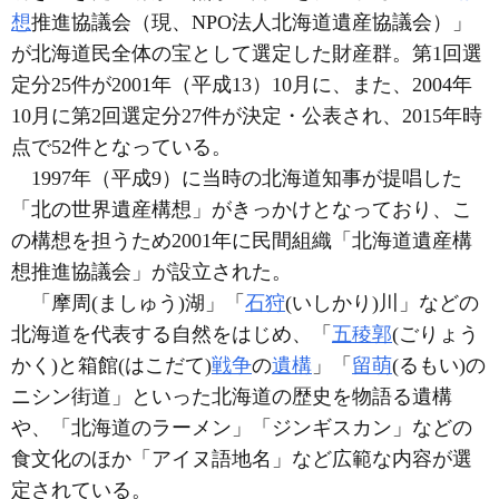
想
推進協議会（現、NPO法人北海道遺産協議会）」
が北海道民全体の宝として選定した財産群。第1回選
定分25件が2001年（平成13）10月に、また、2004年
10月に第2回選定分27件が決定・公表され、2015年時
点で52件となっている。
1997年（平成9）に当時の北海道知事が提唱した
「北の世界遺産構想」がきっかけとなっており、こ
の構想を担うため2001年に民間組織「北海道遺産構
想推進協議会」が設立された。
「摩周(ましゅう)湖」「
石狩
(いしかり)川」などの
北海道を代表する自然をはじめ、「
五稜郭
(ごりょう
かく)と箱館(はこだて)
戦争
の
遺構
」「
留萌
(るもい)の
ニシン街道」といった北海道の歴史を物語る遺構
や、「北海道のラーメン」「ジンギスカン」などの
食文化のほか「アイヌ語地名」など広範な内容が選
定されている。