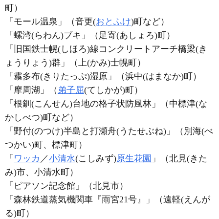
町）
「モール温泉」（音更(
おとふけ
)町など）
「螺湾(らわん)ブキ」（足寄(あしょろ)町）
「旧国鉄士幌(しほろ)線コンクリートアーチ橋梁(き
ょうりょう)群」（上(かみ)士幌町）
「霧多布(きりたっぷ)湿原」（浜中(はまなか)町）
「摩周湖」（
弟子屈
(てしかが)町）
「根釧(こんせん)台地の格子状防風林」（中標津(な
かしべつ)町など）
「野付(のつけ)半島と打瀬舟(うたせぶね)」（別海(べ
つかい)町、標津町）
「
ワッカ
／
小清水
(こしみず)
原生花園
」（北見(きた
み)市、小清水町）
「ピアソン記念館」（北見市）
「森林鉄道蒸気機関車『雨宮21号』」（遠軽(えんが
る)町）