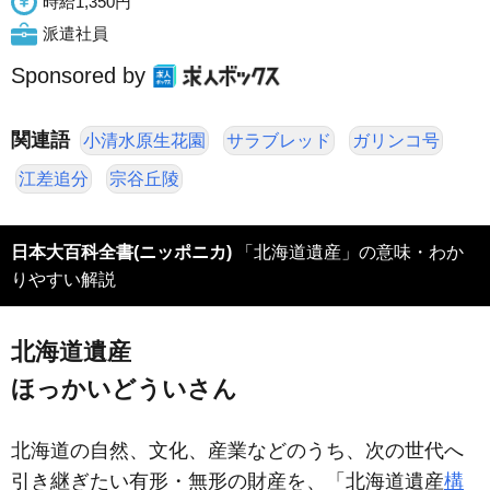
時給1,350円
派遣社員
Sponsored by
関連語
小清水原生花園
サラブレッド
ガリンコ号
江差追分
宗谷丘陵
日本大百科全書(ニッポニカ)
「北海道遺産」の意味・わか
りやすい解説
北海道遺産
ほっかいどういさん
北海道の自然、文化、産業などのうち、次の世代へ
引き継ぎたい有形・無形の財産を、「北海道遺産
構