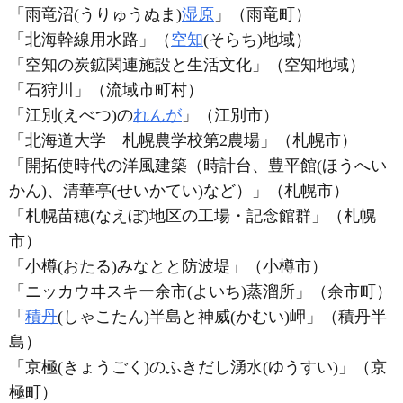
「雨竜沼(うりゅうぬま)
湿原
」（雨竜町）
「北海幹線用水路」（
空知
(そらち)地域）
「空知の炭鉱関連施設と生活文化」（空知地域）
「石狩川」（流域市町村）
「江別(えべつ)の
れんが
」（江別市）
「北海道大学 札幌農学校第2農場」（札幌市）
「開拓使時代の洋風建築（時計台、豊平館(ほうへい
かん)、清華亭(せいかてい)など）」（札幌市）
「札幌苗穂(なえぼ)地区の工場・記念館群」（札幌
市）
「小樽(おたる)みなとと防波堤」（小樽市）
「ニッカウヰスキー余市(よいち)蒸溜所」（余市町）
「
積丹
(しゃこたん)半島と神威(かむい)岬」（積丹半
島）
「京極(きょうごく)のふきだし湧水(ゆうすい)」（京
極町）