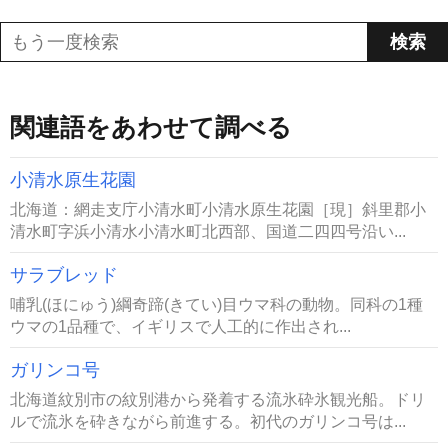
関連語をあわせて調べる
小清水原生花園
北海道：網走支庁小清水町小清水原生花園［現］斜里郡小
清水町字浜小清水小清水町北西部、国道二四四号沿い...
サラブレッド
哺乳(ほにゅう)綱奇蹄(きてい)目ウマ科の動物。同科の1種
ウマの1品種で、イギリスで人工的に作出され...
ガリンコ号
北海道紋別市の紋別港から発着する流氷砕氷観光船。ドリ
ルで流氷を砕きながら前進する。初代のガリンコ号は...