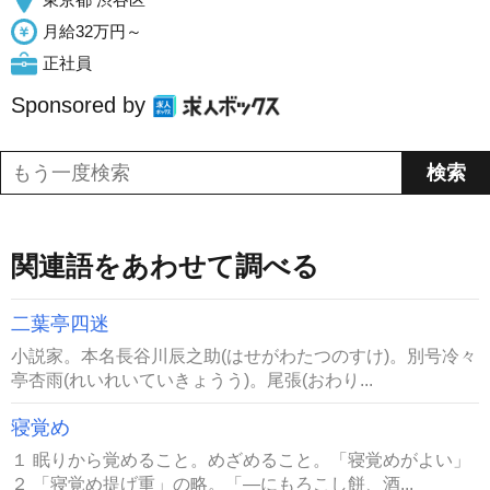
月給32万円～
正社員
Sponsored by
関連語をあわせて調べる
二葉亭四迷
小説家。本名長谷川辰之助(はせがわたつのすけ)。別号冷々
亭杏雨(れいれいていきょうう)。尾張(おわり...
寝覚め
１ 眠りから覚めること。めざめること。「寝覚めがよい」
２ 「寝覚め提げ重」の略。「―にもろこし餅、酒...