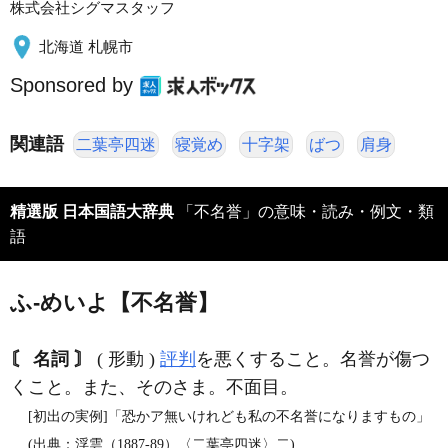
株式会社シグマスタッフ
北海道 札幌市
Sponsored by
関連語
二葉亭四迷
寝覚め
十字架
ばつ
肩身
精選版 日本国語大辞典
「不名誉」の意味・読み・例文・類
語
ふ‐めいよ【不名誉】
〘 名詞 〙
( 形動 )
評判
を悪くすること。名誉が傷つ
くこと。また、そのさま。不面目。
[初出の実例]「恐かア無いけれども私の不名誉になりますもの」
(出典：浮雲（1887‐89）〈二葉亭四迷〉二)