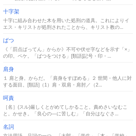
十字架
十字に組み合わせた木を用いた処刑の道具。これによりイ
エス・キリストが処刑されたことから、キリスト教の...
ばつ
《「罰点ばってん」からか》不可や伏せ字などを示す「×」
の印。ペケ。「ばつをつける」[類語]記号・印・...
肩身
１ 肩と身。からだ。「肩身をすぼめる」２ 世間・他人に対
する面目。[類語]（1）肩・双肩・肩肘／（2...
呵責
［名］(スル)厳しくとがめてしかること。責めさいなむこ
と。かせき。「良心の―に苦しむ」「自分はなぐさ...
名詞
文法用語。品詞の一つ。「太郎」「学生」「本」「学校」