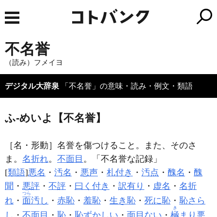
不名誉
（読み）フメイヨ
デジタル大辞泉
「不名誉」の意味・読み・例文・類語
ふ‐めいよ【不名誉】
［名・形動］
名誉を傷つけること。また、そのさ
ま。
名折れ
。
不面目
。「
不名誉
な記録」
[
類語
]
悪名
・
汚名
・
悪声
・
札付き
・
汚点
・
醜名
・
醜
聞
・
悪評
・
不評
・
曰く付き
・
訳有り
・
虚名
・
名折
つら
れ
・
面
汚し
・
赤恥
・
羞恥
・
生き恥
・
死に恥
・
恥さら
き
し
・
不面目
・
恥
・
恥ずかしい
・
面目ない
・
極
まり悪