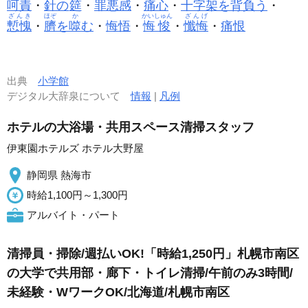
呵責
・
針の
筵
・
罪悪感
・
痛心
・
十字架を背負う
・
ざんき
ほぞ
か
かいしゅん
ざんげ
慙愧
・
臍
を
噬
む
・
悔悟
・
悔悛
・
懺悔
・
痛恨
出典
小学館
デジタル大辞泉について
情報
|
凡例
ホテルの大浴場・共用スペース清掃スタッフ
伊東園ホテルズ ホテル大野屋
静岡県 熱海市
時給1,100円～1,300円
アルバイト・パート
清掃員・掃除/週払いOK!「時給1,250円」札幌市南区
の大学で共用部・廊下・トイレ清掃/午前のみ3時間/
未経験・WワークOK/北海道/札幌市南区