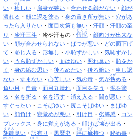
やま
い
・
疚
しい
・
肩身が狭い
・
合わせる顔がない
・
顔が
潰れる
・
顔に泥を塗る
・
身の置き所が無い
・
穴があ
ったら入りたい
・
面目次第も無い
・
汗顔
・
汗顔の至
じくじ
り
・
冷汗三斗
・冷や汗もの・
忸怩
・
顔向けが出来な
い
・
顔が合わせられない
・
ばつが悪い
・
どの面下げ
て
・
恥じ入る
・
形無し
・
小恥ずかしい
・
気恥ずかし
い
・
うら恥ずかしい
・
面はゆい
・
照れ臭い
・
恥をか
く
・
身の縮む思い
・
後ろめたい
・
後ろ暗い
・
申し訳
とが
ない
・
すまない
・
心苦しい
・
気の毒
・
気が
咎
める
・
負い目
・
自責
・
面目丸潰れ
・
面目を失う
・
泥を塗
る
・
名を折る
・
名を汚す
・
消え入る
・
間が悪い
・
く
すぐったい
・
こそばゆい
・
尻こそばゆい
・
まばゆ
い
・
顔負け
・
寝覚めが悪い
・
引け目
・
劣等感
・
コン
ほこり
プレックス
・
身に覚えがある
・
叩けば
埃
が出る
・
うさん
すね
きず
胡散
臭い
・
訳有り
・
黒歴史
・
脛
に
疵
持つ
・
秘め事
・
かしゃく
むしろ