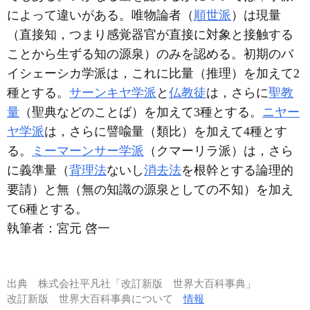
によって違いがある。唯物論者（
順世派
）は現量
（直接知，つまり感覚器官が直接に対象と接触する
ことから生ずる知の源泉）のみを認める。初期のバ
イシェーシカ学派は，これに比量（推理）を加えて2
種とする。
サーンキヤ学派
と
仏教徒
は，さらに
聖教
量
（聖典などのことば）を加えて3種とする。
ニヤー
ヤ学派
は，さらに譬喩量（類比）を加えて4種とす
る。
ミーマーンサー学派
（クマーリラ派）は，さら
に義準量（
背理法
ないし
消去法
を根幹とする論理的
要請）と無（無の知識の源泉としての不知）を加え
て6種とする。
執筆者：
宮元 啓一
出典
株式会社平凡社「改訂新版 世界大百科事典」
改訂新版 世界大百科事典について
情報