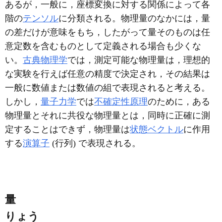
あるが，一般に，座標変換に対する関係によって各
階の
テンソル
に分類される。物理量のなかには，量
の差だけが意味をもち，したがって量そのものは任
意定数を含むものとして定義される場合も少くな
い。
古典物理学
では，測定可能な物理量は，理想的
な実験を行えば任意の精度で決定され，その結果は
一般に数値または数値の組で表現されると考える。
しかし，
量子力学
では
不確定性原理
のために，ある
物理量とそれに共役な物理量とは，同時に正確に測
定することはできず，物理量は
状態ベクトル
に作用
する
演算子
(行列) で表現される。
量
りょう