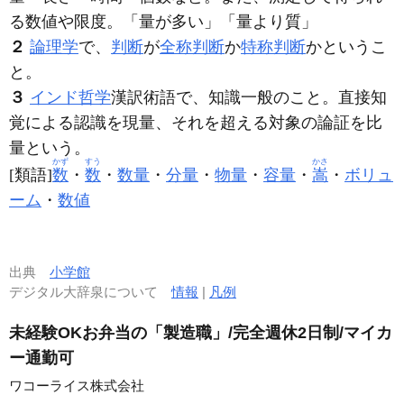
る数値や限度。「
量
が多い」「
量
より質」
２
論理学
で、
判断
が
全称判断
か
特称判断
かというこ
と。
３
インド哲学
漢訳術語で、知識一般のこと。直接知
覚による認識を現量、それを超える対象の論証を比
量という。
かず
すう
かさ
[類語]
数
・
数
・
数量
・
分量
・
物量
・
容量
・
嵩
・
ボリュ
ーム
・
数値
出典
小学館
デジタル大辞泉について
情報
|
凡例
未経験OKお弁当の「製造職」/完全週休2日制/マイカ
ー通勤可
ワコーライス株式会社