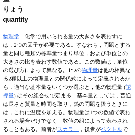
りょう
quantity
物理学
，化学で用いられる量の大きさを表わすに
は，2つの因子が必要である。すなわち，問題とする
量と同じ種類の標準量つまり単位，および単位との
大きさの比を表わす数値である。この数値は，単位
の選び方によって異なる。1つの
物理量
は他の相異な
る2種以上の物理量との関係式によって定義されるか
ら，適当な基本量をいくつか選ぶと，他の物理量 (
誘
導量
) はその組合せで定まる。基本量としては，普通
は長さと質量と時間を取り，熱の問題を扱うときに
は，これに温度を加える。物理量は1つの数値で表わ
される場合だけでなく，数値の組によって表わされ
ることもある。前者が
スカラー
，後者が
ベクトル
で