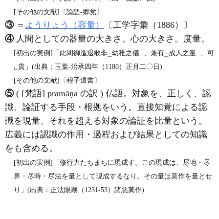
[その他の文献]〔論語‐郷党〕
③
＝
ようりょう（容量）
〔工学字彙（1886）〕
④
人間としての器量の大きさ。心の大きさ。度量。
[初出の実例]「此間御進退敢非
幼稚之儀
、兼有
成人之量
、可
二
一
二
一
貴」(出典：玉葉‐治承四年（1180）正月二〇日)
レ
[その他の文献]〔程子遺書〕
⑤
( [梵語] pramāṇa の訳 ) 仏語。対象を、正しく、認
識、論証する手段・根拠をいう。直接知覚による認
識を現量、それを超える対象の論証を比量という。
広義には認識の作用・過程および結果としての知識
をも含める。
[初出の実例]「修行力たちまちに現成す。この現成は、尽地・尽
界・尽時・尽法を量として現成するなり。その量は莫作を量とせ
り」(出典：正法眼蔵（1231‐53）諸悪莫作)