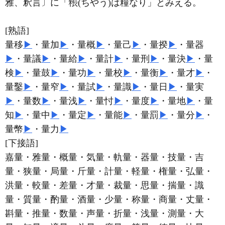
雅、釈言〕に「
(ちやう)は糧なり」とみえる。
[熟語]
量移
▶
・量加
▶
・量概
▶
・量己
▶
・量揆
▶
・量器
▶
・量議
▶
・量給
▶
・量計
▶
・量刑
▶
・量決
▶
・量
検
▶
・量鼓
▶
・量功
▶
・量校
▶
・量衡
▶
・量才
▶
・
量鑿
▶
・量窄
▶
・量試
▶
・量識
▶
・量日
▶
・量実
▶
・量数
▶
・量浅
▶
・量忖
▶
・量度
▶
・量地
▶
・量
知
▶
・量中
▶
・量定
▶
・量能
▶
・量罰
▶
・量分
▶
・
量幣
▶
・量力
▶
[下接語]
嘉量・雅量・概量・気量・軌量・器量・技量・吉
量・狭量・局量・斤量・計量・軽量・権量・弘量・
洪量・較量・差量・才量・裁量・思量・揣量・識
量・質量・酌量・酒量・少量・称量・商量・丈量・
斟量・推量・数量・声量・折量・浅量・測量・大