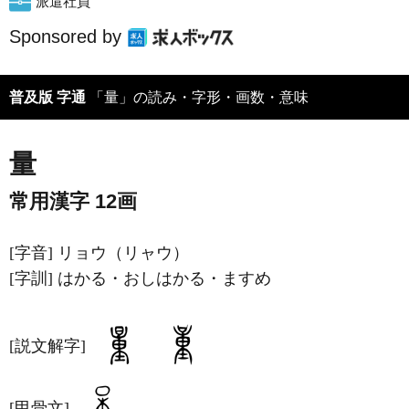
派遣社員
Sponsored by
普及版 字通
「量」の読み・字形・画数・意味
量
常用漢字 12画
[字音]
リョウ（リャウ）
[字訓]
はかる・おしはかる・ますめ
[説文解字]
[甲骨文]