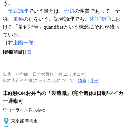
う。
形式論理
でいう量とは、
命題
の性質であって、全
称、
単称
の別をいう。記号論理でも、
述語論理
にお
ける「量化記号」quantifierという概念にそれが残っ
ている。
［
村上陽一郎
］
[参照項目]
|
質
出典
小学館 日本大百科全書(ニッポニカ)
日本大百科全書(ニッポニカ)について
情報
|
凡例
未経験OKお弁当の「製造職」/完全週休2日制/マイカ
ー通勤可
ワコーライス株式会社
東京都 青梅市