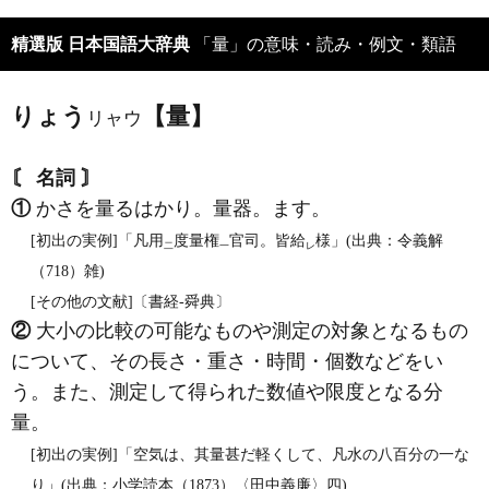
精選版 日本国語大辞典
「量」の意味・読み・例文・類語
りょう
【量】
リャウ
〘 名詞 〙
①
かさを量るはかり。量器。ます。
[初出の実例]「凡用
度量権
官司。皆給
様」(出典：令義解
二
一
レ
（718）雑)
[その他の文献]〔書経‐舜典〕
②
大小の比較の可能なものや測定の対象となるもの
について、その長さ・重さ・時間・個数などをい
う。また、測定して得られた数値や限度となる分
量。
[初出の実例]「空気は、其量甚だ軽くして、凡水の八百分の一な
り」(出典：小学読本（1873）〈田中義廉〉四)