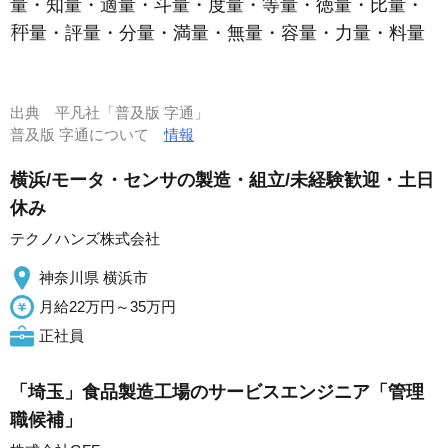
量・知量・適量・斗量・度量・等量・徳量・比量・
量・評量・分量・満量・無量・容量・力量・料量
出典
平凡社「普及版 字通」
普及版 字通について
情報
横浜/モータ・センサの製造・組立/未経験歓迎・土日
休み
テクノハンズ株式会社
神奈川県 横浜市
月給22万円～35万円
正社員
「埼玉」食品製造工場のサービスエンジニア「管理
職候補」