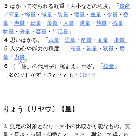
３
はかって得られる軽重・大小などの程度。「
量産
／
雨量
・
軽量
・
減量
・
質量
・
酒量
・
重量
・
少量
・
数
量
・
声量
・
総量
・
多量
・
大量
・
適量
・
熱量
・
微量
・
物量
・
分量
・
容量
・
肺活量
」
４
思いはかる。「
裁量
・
思量
・
酌量
・
商量
・
推量
」
５
人の心や能力の程度。「
雅量
・
器量
・
狭量
・
度
量
・
力量
」
りょう
６
（「
倆
」の代用字）腕まえ。わざ。「
技量
」
［名のり］かず・さと・とも・
はかり
りょう〔リヤウ〕【量】
１
測定の対象となり、大小の比較が可能なもの。質
量・長さ・時間・個数など。また、測定して得られ