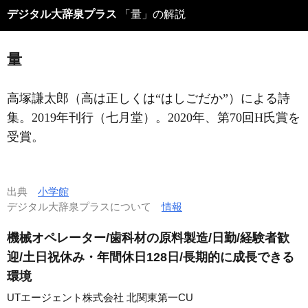
デジタル大辞泉プラス
「量」の解説
量
高塚謙太郎（高は正しくは“はしごだか”）による詩
集。2019年刊行（七月堂）。2020年、第70回H氏賞を
受賞。
出典
小学館
デジタル大辞泉プラスについて
情報
機械オペレーター/歯科材の原料製造/日勤/経験者歓
迎/土日祝休み・年間休日128日/長期的に成長できる
環境
UTエージェント株式会社 北関東第一CU