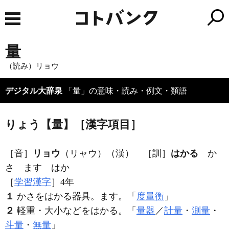
量
（読み）リョウ
デジタル大辞泉
「量」の意味・読み・例文・類語
りょう【量】［漢字項目］
［音］
リョウ
（リャウ）（漢） ［訓］
はかる
か
さ ます はか
［
学習漢字
］4年
１
かさをはかる器具。ます。「
度量衡
」
２
軽重・大小などをはかる。「
量器
／
計量
・
測量
・
斗量
・
無量
」