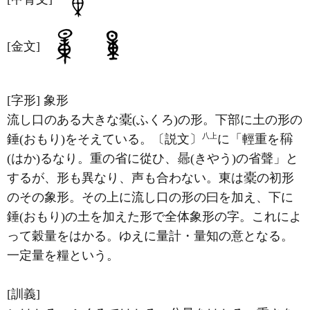
[金文]
[字形]
象形
流し口のある大きな
(ふくろ)の形。下部に土の形の
八上
錘(おもり)をそえている。〔説文〕
に「輕重を
(はか)るなり。重の省に從ひ、
(きやう)の省聲」と
するが、形も異なり、声も合わない。東は
の初形
のその象形。その上に流し口の形の曰を加え、下に
錘(おもり)の土を加えた形で全体象形の字。これによ
って穀量をはかる。ゆえに量計・量知の意となる。
一定量を糧という。
[訓義]