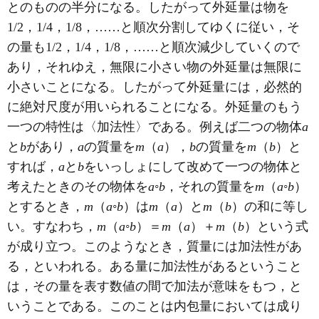
とのものの半分になる。したがって外延量は物を
1/2，1/4，1/8，……と順次分割してゆくに従い，そ
の量も1/2，1/4，1/8，……と順次減少していくので
あり，それゆえ，無限に小さい物の外延量は無限に
小さいことになる。したがって外延量には，必然的
に絶対尺度が用いられることになる。外延量のもう
一つの特性は〈加法性〉である。例えば二つの物体
a
と
b
があり，
a
の質量を
m
（
a
），
b
の質量を
m
（
b
）と
すれば，
a
と
b
をいっしょにして改めて一つの物体と
考えたときのその物体を
a
◦
b
，それの質量を
m
（
a
◦
b
）
とするとき，
m
（
a
◦
b
）は
m
（
a
）と
m
（
b
）の和に等し
い。すなわち，
m
（
a
◦
b
）＝
m
（
a
）＋
m
（
b
）という式
が成り立つ。このようなとき，質量には加法性があ
る，といわれる。ある量に加法性があるということ
は，その量を表す数値の間で加法が意味をもつ，と
いうことである。このことは内包量においては成り