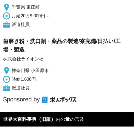
千葉県 東庄町
月給20万9,000円～
派遣社員
歯磨き粉・洗口剤・薬品の製造/寮完備/日払い/工
場・製造
株式会社ライオン社
神奈川県 小田原市
時給1,600円
派遣社員
Sponsored by
世界大百科事典（旧版）
内の
量
の言及