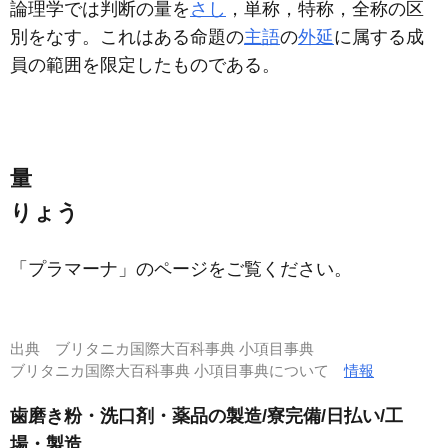
論理学では判断の量を
さし
，単称，特称，全称の区
別をなす。これはある命題の
主語
の
外延
に属する成
員の範囲を限定したものである。
量
りょう
「プラマーナ」のページをご覧ください。
出典
ブリタニカ国際大百科事典 小項目事典
ブリタニカ国際大百科事典 小項目事典について
情報
歯磨き粉・洗口剤・薬品の製造/寮完備/日払い/工
場・製造