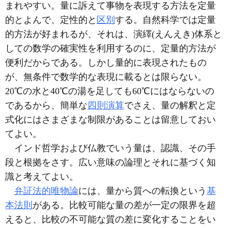
まれやすい。量に訴えて事物を表現する方法を定量
的とよんで、定性的と
区別
する。自然科学では定量
的方法が好まれるが、それは、演繹(えんえき)体系と
しての数学の確実性を利用するのに、定量的方法が
便利だからである。しかし量的に表現されたもの
が、無条件で数学的な表現に載るとは限らない。
20℃の水と40℃の湯を足しても60℃にはならないの
であるから、簡単な
四則演算
でさえ、量の解釈と定
式化にはさまざまな制限があることは留意しておい
てよい。
インド哲学および仏教でいう量は、認識、その手
段と根拠をさす。広い意味の論理とそれに基づく知
識と考えてよい。
弁証法的唯物論
には、量から質への転換という
基
本法則
がある。比較可能な量の差が一定の限界を超
えると、比較の不可能な質の差に変化することをい