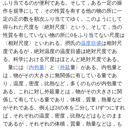
ふり当てるのが便利である。そして，ある一定の操
作を規準にして，その性質を有する他の物の所に一
定の正の数を順次ふり当ててゆく。このようにして
得られた尺度を〈絶対尺度〉という。そして，当の
性質を有していない物の所に0をふり当てない尺度は
〈相対尺度〉といわれる。摂氏の
温度目盛
は相対尺
度であるが，絶対温度の温度目盛は絶対尺度であ
る。科学における尺度はほとんど絶対尺度である。
量には〈
内包量
〉と〈
外延
量〉がある。内包量と
は，物がその大きさに無関係に有している量であ
り，温度，密度，比熱など，多くのものが内包量で
ある。これに対し外延量とは，物がその大きさに関
係して有している量であり，体積，質量，熱量など
がそれである。例えば2
l
の水を二分して1
l
ずつにすれ
ば，それぞれの温度，密度，比熱などはもとのまま
であるが，それぞれの体積，質量，熱量などは，も