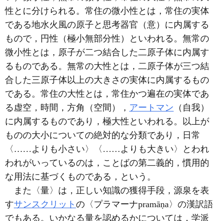
性とに分けられる。常住の微小性とは，常住の実体
である地水火風の原子と思考器官（意）に内属する
もので，円性（極小無部分性）といわれる。無常の
微小性とは，原子が二つ結合した二原子体に内属す
るものである。無常の大性とは，二原子体が三つ結
合した三原子体以上の大きさの実体に内属するもの
である。常住の大性とは，常住かつ遍在の実体であ
る虚空，時間，方角（空間），
アートマン
（自我）
に内属するものであり，極大性といわれる。以上が
ものの大小についての絶対的な分類であり，日常
〈……よりも小さい〉〈……よりも大きい〉とわれ
われがいっているのは，ことばの第二義的，慣用的
な用法に基づくものである，という。
また〈量〉は，正しい知識の獲得手段，源泉を表
す
サンスクリット
の〈プラマーナpramāṇa〉の漢訳語
でもある。いかなる量を認めるかについては，学派