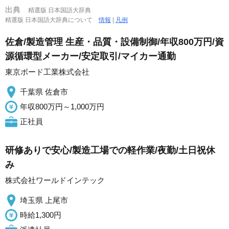
出典
精選版 日本国語大辞典
精選版 日本国語大辞典について
情報
|
凡例
佐倉/製造管理 生産・品質・設備制御/年収800万円/資
源循環型メーカー/安定取引/マイカー通勤
東京ボード工業株式会社
千葉県 佐倉市
年収800万円～1,000万円
正社員
研修ありで安心/製造工場での軽作業/夜勤/土日祝休
み
株式会社ワールドインテック
埼玉県 上尾市
時給1,300円