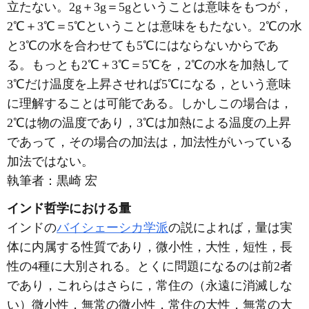
立たない。2g＋3g＝5gということは意味をもつが，
2℃＋3℃＝5℃ということは意味をもたない。2℃の水
と3℃の水を合わせても5℃にはならないからであ
る。もっとも2℃＋3℃＝5℃を，2℃の水を加熱して
3℃だけ温度を上昇させれば5℃になる，という意味
に理解することは可能である。しかしこの場合は，
2℃は物の温度であり，3℃は加熱による温度の上昇
であって，その場合の加法は，加法性がいっている
加法ではない。
執筆者：
黒崎 宏
インド哲学における量
インドの
バイシェーシカ学派
の説によれば，量は実
体に内属する性質であり，微小性，大性，短性，長
性の4種に大別される。とくに問題になるのは前2者
であり，これらはさらに，常住の（永遠に消滅しな
い）微小性，無常の微小性，常住の大性，無常の大