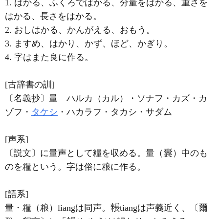
1. はかる、ふくろではかる、分量をはかる、重さを
はかる、長さをはかる。
2. おしはかる、かんがえる、おもう。
3. ますめ、はかり、かず、ほど、かぎり。
4. 字はまた良に作る。
[古辞書の訓]
〔名義抄〕量 ハルカ（カル）・ソナフ・カズ・カ
ゾフ・
タケシ
・ハカラフ・タカシ・サダム
[声系]
〔説文〕に量声として糧を収める。量（
）中のも
のを糧という。字は俗に粮に作る。
[語系]
量・糧（粮）liangは同声。
tiangは声義近く、〔爾