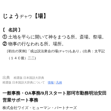
じょう
【場】
ヂャウ
〘 名詞 〙
①
土地を平らに開いて神をまつる所。斎場。祭場。
②
物事の行なわれる所。場所。
[初出の実例]「或は説法衆会の場
もあり」(出典：太平記
(ヂャウ)
（１４Ｃ後）二二)
出典
精選版 日本国語大辞典
精選版 日本国語大辞典について
情報
|
凡例
一般事務・OA事務/9月スタート那珂市勤務明治安田
営業サポート事務
株式会社ワイズ・ヒューマン・パートナーズ