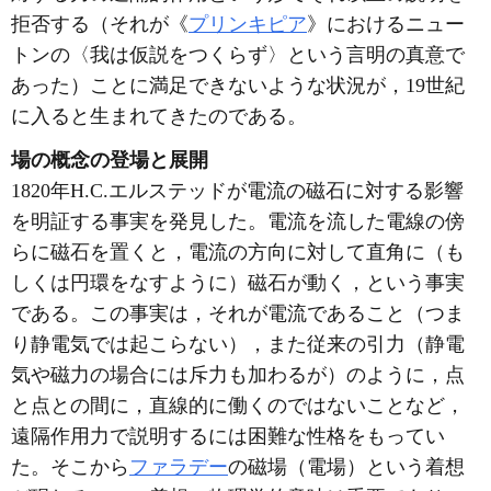
拒否する（それが《
プリンキピア
》におけるニュー
トンの〈我は仮説をつくらず〉という言明の真意で
あった）ことに満足できないような状況が，19世紀
に入ると生まれてきたのである。
場の概念の登場と展開
1820年H.C.エルステッドが電流の磁石に対する影響
を明証する事実を発見した。電流を流した電線の傍
らに磁石を置くと，電流の方向に対して直角に（も
しくは円環をなすように）磁石が動く，という事実
である。この事実は，それが電流であること（つま
り静電気では起こらない），また従来の引力（静電
気や磁力の場合には斥力も加わるが）のように，点
と点との間に，直線的に働くのではないことなど，
遠隔作用力で説明するには困難な性格をもってい
た。そこから
ファラデー
の磁場（電場）という着想