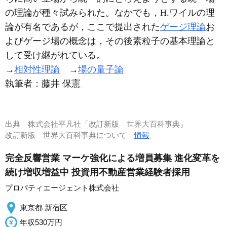
の理論が種々試みられた。なかでも，H.ワイルの理
論が有名であるが，ここで提出された
ゲージ理論
お
よびゲージ場の概念は，その後素粒子の基本理論と
して受け継がれている。
→
相対性理論
→
場の量子論
執筆者：
藤井 保憲
出典
株式会社平凡社「改訂新版 世界大百科事典」
改訂新版 世界大百科事典について
情報
完全反響営業 マーケ強化による増員募集 進化変革を
続け増収増益中 投資用不動産営業経験者採用
プロパティエージェント株式会社
東京都 新宿区
年収530万円