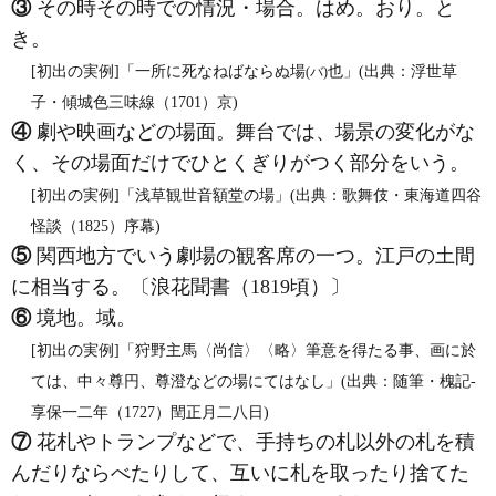
③
その時その時での情況・場合。はめ。おり。と
き。
[初出の実例]「一所に死なねばならぬ場
也」(出典：浮世草
(バ)
子・傾城色三味線（1701）京)
④
劇や映画などの場面。舞台では、場景の変化がな
く、その場面だけでひとくぎりがつく部分をいう。
[初出の実例]「浅草観世音額堂の場」(出典：歌舞伎・東海道四谷
怪談（1825）序幕)
⑤
関西地方でいう劇場の観客席の一つ。江戸の土間
に相当する。〔浪花聞書（1819頃）〕
⑥
境地。域。
[初出の実例]「狩野主馬〈尚信〉〈略〉筆意を得たる事、画に於
ては、中々尊円、尊澄などの場にてはなし」(出典：随筆・槐記‐
享保一二年（1727）閏正月二八日)
⑦
花札やトランプなどで、手持ちの札以外の札を積
んだりならべたりして、互いに札を取ったり捨てた