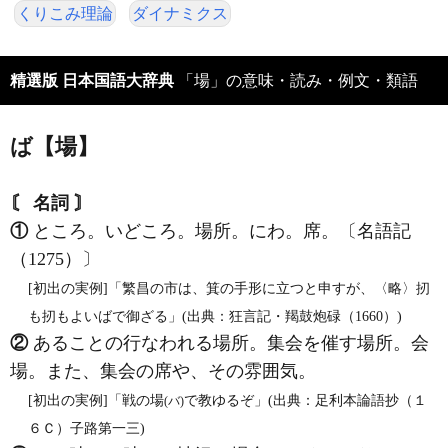
くりこみ理論
ダイナミクス
精選版 日本国語大辞典
「場」の意味・読み・例文・類語
ば【場】
〘 名詞 〙
①
ところ。いどころ。場所。にわ。席。〔名語記
（1275）〕
[初出の実例]「繁昌の市は、箕の手形に立つと申すが、〈略〉扨
も扨もよいばで御ざる」(出典：狂言記・羯鼓炮碌（1660）)
②
あることの行なわれる場所。集会を催す場所。会
場。また、集会の席や、その雰囲気。
[初出の実例]「戦の場
で教ゆるぞ」(出典：足利本論語抄（１
(バ)
６Ｃ）子路第一三)