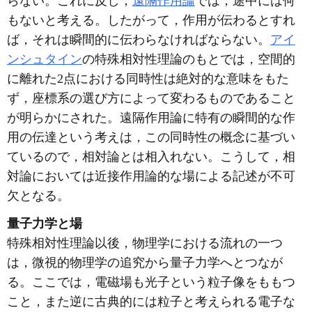
らない。これに反し，
遠隔作用論
では，途中には何
もないと考える。したがって，作用が伝わるとすれ
ば，それは瞬間的に伝わらなければならない。
アイ
ンシュタイン
の特殊相対性理論のもとでは，空間的
に離れた2点における同時性は絶対的な意味をもた
ず，座標系の選び方によって変わるものであること
が明らかにされた。遠隔作用論に特有の瞬間的な作
用の伝達という考えは，この同時性の概念に基づい
ているので，相対論とは相入れない。こうして，相
対論においては近接作用論的な場による記述が不可
欠となる。
量子力学と場
特殊相対性理論以後，物理学における流れの一つ
は，微視的物理学の追究から量子力学へとつなが
る。ここでは，電磁場も光子という粒子像をももつ
こと，また逆に古典的には粒子と考えられる電子な