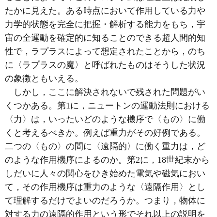
たかに見えた。ある時点において作用している力や
力学的状態を完全に把握・解析する能力をもち，宇
宙の全運動を確定的に知ることのできる超人間的知
性で，ラプラスによって想定されたことから，のち
に〈ラプラスの魔〉と呼ばれたものはそうした状況
の象徴ともいえる。
しかし，ここに解決されないで残された問題がい
くつかある。第1に，ニュートンの運動法則における
〈力〉は，いったいどのような機序で〈もの〉に働
くと考えるべきか。例えば重力がその好例である。
二つの〈もの〉の間に〈遠隔的〉に働く重力は，ど
のような作用機序によるのか。第2に，18世紀末から
しだいに人々の関心をひき始めた電気や磁気におい
て，その作用機序は重力のような〈遠隔作用〉とし
て理解するだけでよいのだろうか。つまり，物体に
対する力の遠隔的作用という形でそれ以上の説明を