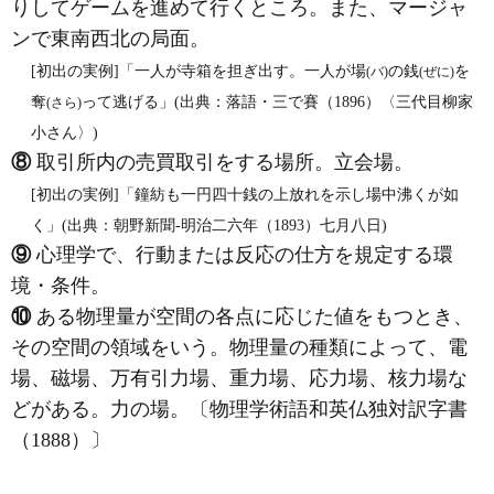
りしてゲームを進めて行くところ。また、マージャ
ンで東南西北の局面。
[初出の実例]「一人が寺箱を担ぎ出す。一人が場
の銭
を
(バ)
(ぜに)
奪
って逃げる」(出典：落語・三で賽（1896）〈三代目柳家
(さら)
小さん〉)
⑧
取引所内の売買取引をする場所。立会場。
[初出の実例]「鐘紡も一円四十銭の上放れを示し場中沸くが如
く」(出典：朝野新聞‐明治二六年（1893）七月八日)
⑨
心理学で、行動または反応の仕方を規定する環
境・条件。
⑩
ある物理量が空間の各点に応じた値をもつとき、
その空間の領域をいう。物理量の種類によって、電
場、磁場、万有引力場、重力場、応力場、核力場な
どがある。力の場。〔物理学術語和英仏独対訳字書
（1888）〕