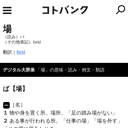
場
（読み）バ
（その他表記）field
翻訳｜
field
デジタル大辞泉
「場」の意味・読み・例文・類語
ば【場】
［名］
１
物や身を置く所。場所。「足の踏み
場
がない」
２
ある事が行われる所。「仕事の
場
」「
場
を外す」