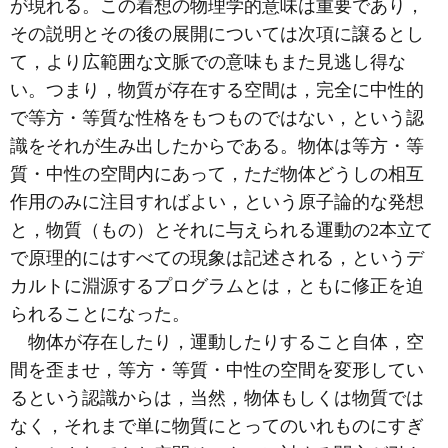
が現れる。この着想の物理学的意味は重要であり，
その説明とその後の展開については次項に譲るとし
て，より広範囲な文脈での意味もまた見逃し得な
い。つまり，物質が存在する空間は，完全に中性的
で等方・等質な性格をもつものではない，という認
識をそれが生み出したからである。物体は等方・等
質・中性の空間内にあって，ただ物体どうしの相互
作用のみに注目すればよい，という原子論的な発想
と，物質（もの）とそれに与えられる運動の2本立て
で原理的にはすべての現象は記述される，というデ
カルトに淵源するプログラムとは，ともに修正を迫
られることになった。
物体が存在したり，運動したりすること自体，空
間を歪ませ，等方・等質・中性の空間を変形してい
るという認識からは，当然，物体もしくは物質では
なく，それまで単に物質にとってのいれものにすぎ