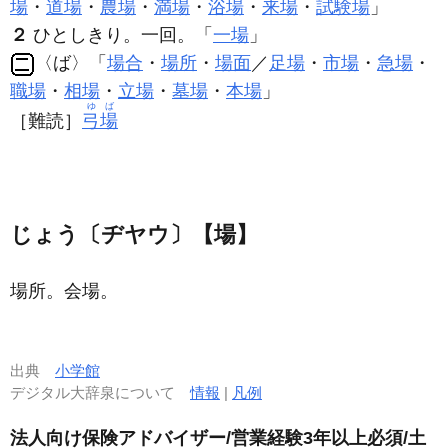
場
・
道場
・
農場
・
満場
・
浴場
・
来場
・
試験場
」
２
ひとしきり。一回。「
一場
」
〈ば〉「
場合
・
場所
・
場面
／
足場
・
市場
・
急場
・
職場
・
相場
・
立場
・
墓場
・
本場
」
ゆば
［難読］
弓場
じょう〔ヂヤウ〕【場】
場所。会場。
出典
小学館
デジタル大辞泉について
情報
|
凡例
法人向け保険アドバイザー/営業経験3年以上必須/土