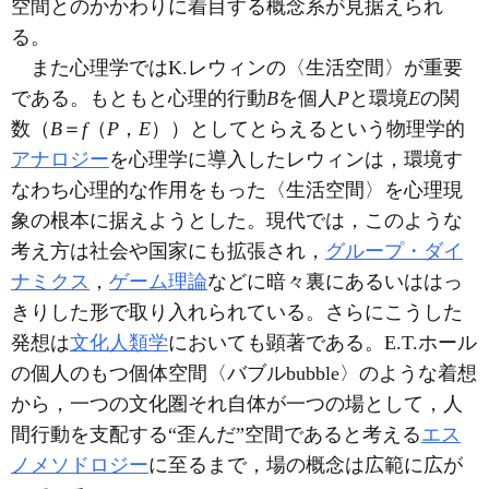
空間とのかかわりに着目する概念系が見据えられ
る。
また心理学ではK.レウィンの〈生活空間〉が重要
である。もともと心理的行動
B
を個人
P
と環境
E
の関
数（
B
＝
f
（
P
，
E
））としてとらえるという物理学的
アナロジー
を心理学に導入したレウィンは，環境す
なわち心理的な作用をもった〈生活空間〉を心理現
象の根本に据えようとした。現代では，このような
考え方は社会や国家にも拡張され，
グループ・ダイ
ナミクス
，
ゲーム理論
などに暗々裏にあるいははっ
きりした形で取り入れられている。さらにこうした
発想は
文化人類学
においても顕著である。E.T.ホール
の個人のもつ個体空間〈バブルbubble〉のような着想
から，一つの文化圏それ自体が一つの場として，人
間行動を支配する“歪んだ”空間であると考える
エス
ノメソドロジー
に至るまで，場の概念は広範に広が