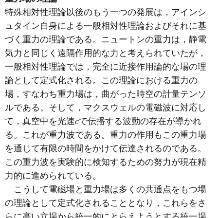
特殊相対性理論以後のもう一つの発展は，アインシ
ュタイン自身による一般相対性理論およびそれに基
づく重力の理論である。ニュートンの重力は，静電
気力と同じく遠隔作用的な力と考えられていたが，
一般相対性理論では，完全に近接作用論的な場の理
論として定式化される。この理論における重力の
場，すなわち重力場は，曲がった時空の計量テンソ
ルである。そして，マクスウェルの電磁波に対応し
て，真空中を光速
c
で伝播する波動の存在が導かれ
る。これが重力波である。重力の作用もこの重力場
を通じて有限の時間をかけて伝達されるのである。
この重力波を実験的に検知するための努力が現在精
力的に進められている。
こうして電磁場と重力場は多くの共通点をもつ場
の理論として定式化されることとなり，これらをさ
らに高い立場から統一的にとらえようとする統一場