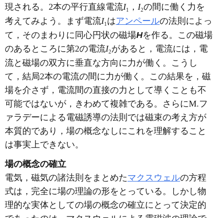
現される。2本の平行直線電流
I
，
I
の間に働く力を
1
2
考えてみよう。まず電流
I
は
アンペール
の法則によっ
1
て，そのまわりに同心円状の磁場
H
を作る。この磁場
のあるところに第2の電流
I
があると，電流には，電
2
流と磁場の双方に垂直な方向に力が働く。こうし
て，結局2本の電流の間に力が働く。この結果を，磁
場を介さず，電流間の直接の力として導くことも不
可能ではないが，きわめて複雑である。さらにM.フ
ァラデーによる電磁誘導の法則では磁束の考え方が
本質的であり，場の概念なしにこれを理解すること
は事実上できない。
場の概念の確立
電気，磁気の諸法則をまとめた
マクスウェル
の方程
式は，完全に場の理論の形をとっている。しかし物
理的な実体としての場の概念の確立にとって決定的