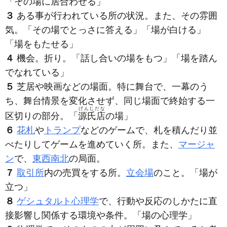
「その
場
に居合わせる」
３
ある事が行われている所の状況。また、その雰囲
気。「その
場
でとっさに答える」「
場
が白ける」
「
場
をもたせる」
４
機会。折り。「話し合いの
場
をもつ」「
場
を踏ん
でなれている」
５
芝居や映画などの場面。特に舞台で、一幕のう
ち、舞台情景を変化させず、同じ場面で終始する一
げんじだな
区切りの部分。「
源氏店
の
場
」
６
花札
や
トランプ
などのゲームで、札を積んだり並
べたりしてゲームを進めていく所。また、
マージャ
ン
で、
東西南北
の局面。
７
取引所
内の売買をする所。
立会場
のこと。「
場
が
立つ」
８
ゲシュタルト心理学
で、行動や反応のしかたに直
接影響し関係する環境や条件。「
場
の心理学」