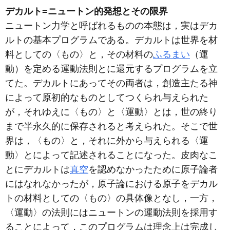
デカルト=ニュートン的発想とその限界
ニュートン力学と呼ばれるものの本態は，実はデカ
ルトの基本プログラムである。デカルトは世界を材
料としての〈もの〉と，その材料の
ふるまい
（運
動）を定める運動法則とに還元するプログラムを立
てた。デカルトにあってその両者は，創造主たる神
によって原初的なものとしてつくられ与えられた
が，それゆえに〈もの〉と〈運動〉とは，世の終り
まで半永久的に保存されると考えられた。そこで世
界は，〈もの〉と，それに外から与えられる〈運
動〉とによって記述されることになった。皮肉なこ
とにデカルトは
真空
を認めなかったために原子論者
にはなれなかったが，原子論における原子をデカル
トの材料としての〈もの〉の具体像となし，一方，
〈運動〉の法則にはニュートンの運動法則を採用す
ることによって，このプログラムは理念上は完成し