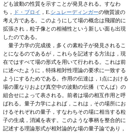
ども波動の性質を示すことが発見される。すなわ
ち，
ド・ブロイ
，E.
シュレーディンガー
の物質波の
考え方である。このようにして場の概念は飛躍的に
拡張され，粒子像との相補性という新しい面も出現
したのである。
量子力学の完成後，多くの素粒子が発見されるこ
とになるのであるが，これらを記述する方法は，現
在ではすべて場の形式を用いて行われる。これは前
に述べたように，特殊相対性理論の要求に一致する
ようにするためである。作用の伝達は，1点における
場の重なりおよび真空中の波動の伝播（でんぱ）の
組合せによって表される。前者は場の相互作用と呼
ばれる。量子力学によれば，これは，その場所にお
けるそれぞれの量子，すなわちその場に相当する粒
子の生成，消滅を表す。このような事柄を整合的に
記述する理論形式が相対論的な場の量子論であり，