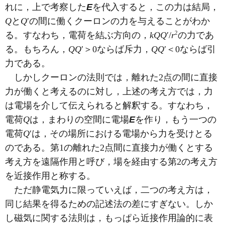
れに，上で考察した
E
を代入すると，この力は結局，
Q
と
Q
′の間に働くクーロンの力を与えることがわか
2
る。すなわち，電荷を結ぶ方向の，
kQQ
′/
r
の力であ
る。もちろん，
QQ
′＞0ならば斥力，
QQ
′＜0ならば引
力である。
しかしクーロンの法則では，離れた2点の間に直接
力が働くと考えるのに対し，上述の考え方では，力
は電場を介して伝えられると解釈する。すなわち，
電荷
Q
は，まわりの空間に電場
E
を作り，もう一つの
電荷
Q
′は，その場所における電場から力を受けとる
のである。第1の離れた2点間に直接力が働くとする
考え方を遠隔作用と呼び，場を経由する第2の考え方
を近接作用と称する。
ただ静電気力に限っていえば，二つの考え方は，
同じ結果を得るための記述法の差にすぎない。しか
し磁気に関する法則は，もっぱら近接作用論的に表