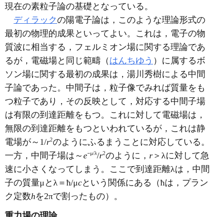
現在の素粒子論の基礎となっている。
ディラック
の陽電子論は，このような理論形式の
最初の物理的成果といってよい。これは，電子の物
質波に相当する，フェルミオン場に関する理論であ
るが，電磁場と同じ範疇（
はんちゆう
）に属するボ
ソン場に関する最初の成果は，湯川秀樹による中間
子論であった。中間子は，粒子像でみれば質量をも
つ粒子であり，その反映として，対応する中間子場
は有限の到達距離をもつ。これに対して電磁場は，
無限の到達距離をもつといわれているが，これは静
2
電場が～1/
r
のようにふるまうことに対応している。
μ
/
λ
2
一方，中間子場は～
e
⁻
/
r
のように，
r
＞λに対して急
速に小さくなってしまう。ここで到達距離λは，中間
子の質量μとλ＝ħ/μ
c
という関係にある（ħは，プラン
ク定数
h
を2πで割ったもの）。
重力場の理論