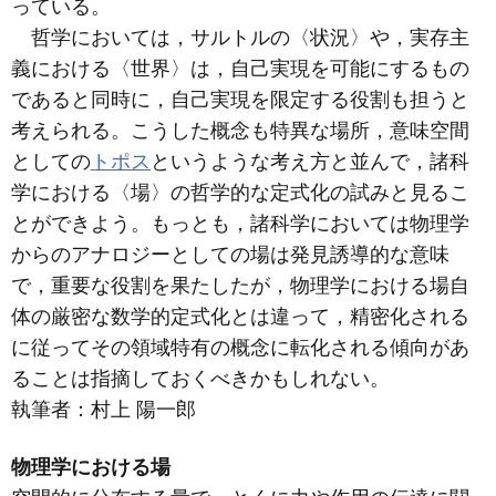
っている。
哲学においては，サルトルの〈状況〉や，実存主
義における〈世界〉は，自己実現を可能にするもの
であると同時に，自己実現を限定する役割も担うと
考えられる。こうした概念も特異な場所，意味空間
としての
トポス
というような考え方と並んで，諸科
学における〈場〉の哲学的な定式化の試みと見るこ
とができよう。もっとも，諸科学においては物理学
からのアナロジーとしての場は発見誘導的な意味
で，重要な役割を果たしたが，物理学における場自
体の厳密な数学的定式化とは違って，精密化される
に従ってその領域特有の概念に転化される傾向があ
ることは指摘しておくべきかもしれない。
執筆者：
村上 陽一郎
物理学における場