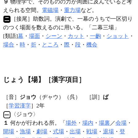
９
物理学で、そのものの力が周囲に及んでいると考
えられる空間。
電磁場
・
重力場
など。
［接尾］
助数詞。演劇で、一幕のうちで一区切り
のつく場面を数えるのに用いる。「二幕三
場
」
[類語]
幕
・
場面
・
シーン
・
カット
・
一齣
・
ショット
・
場合
・
時
・
折
・
ところ
・
際
・
段
・
機会
じょう【場】［漢字項目］
［音］
ジョウ
（ヂャウ）（呉） ［訓］
ば
［
学習漢字
］2年
〈ジョウ〉
１
何かが行われる所。「
場外
・
場内
・
場裏
／
会場
・
開場
・
漁場
・
劇場
・
式場
・
出場
・
戦場
・
退場
・
登