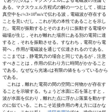
であったのは，マクスウェルによる電磁波の理論で
ある。マクスウェル方程式の解の一つとして，彼は
8
真空中を
c
≒3×10
m/sで伝わる波，電磁波が存在する
ことを見いだし，これが光の本性であることを示し
た。電荷が振動するとそのまわりに振動する電場や
磁場が生じ，それが離れた場所にある別の電荷に達
すると，それを振動させる。すなわち，電荷から電
荷へ，作用が電磁波を通じて伝達されるのである。
ここまでは，静電気力の場合と同じであるが，注意
すべきことは，作用の伝わり方に時間がかかること
である。なぜなら光速
c
は有限の値をもっているから
である。
これは，離れた電荷の間の空間に何物かが存在す
ることを示唆する。ちょうど水面に石を落とすと，
波が水面を伝わり，離れた点に浮かぶ落葉を動かす
のに似ている。これこそ近接作用の考え方にほかな