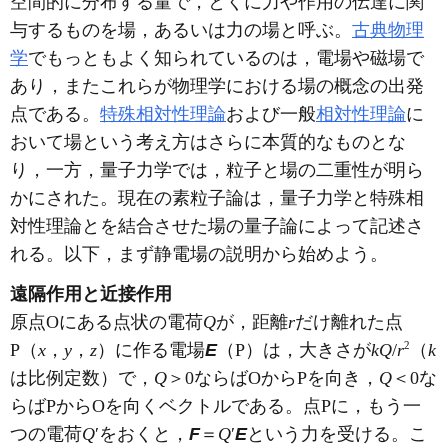
空間的に分布する量で，とくに力や作用の伝達に関
与するものを場，あるいは力の場と呼ぶ。
古典物理
学
でもっともよく知られているのは，電場や磁場で
あり，またこれらが物理学における場の概念の出発
点である。
特殊相対性理論
および一般
相対性理論
に
おいて場という考え方はさらに本質的なものとな
り，一方，量子力学では，粒子と場の二重性が明ら
かにされた。現在の素粒子論は，量子力学と特殊相
対性理論とを結合させた場の量子論によって記述さ
れる。以下，まず静電場の説明から始めよう。
遠隔作用と近接作用
原点Oにある点状の電荷
Q
が，距離
r
だけ離れた点
2
P（
x
，
y
，
z
）に作る電場
E
（P）は，大きさが
kQ
/
r
（
k
は比例定数）で，
Q
＞0ならばOからPを向き，
Q
＜0な
らばPからOを向くベクトルである。点Pに，もう一
つの電荷
Q
′をおくと，
F
＝
Q
′
E
という力を受ける。こ