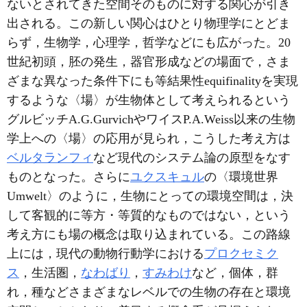
ないとされてきた空間そのものに対する関心が引き
出される。この新しい関心はひとり物理学にとどま
らず，生物学，心理学，哲学などにも広がった。20
世紀初頭，胚の発生，器官形成などの場面で，さま
ざまな異なった条件下にも等結果性equifinalityを実現
するような〈場〉が生物体として考えられるという
グルビッチA.G.GurvichやワイスP.A.Weiss以来の生物
学上への〈場〉の応用が見られ，こうした考え方は
ベルタランフィ
など現代のシステム論の原型をなす
ものとなった。さらに
ユクスキュル
の〈環境世界
Umwelt〉のように，生物にとっての環境空間は，決
して客観的に等方・等質的なものではない，という
考え方にも場の概念は取り込まれている。この路線
上には，現代の動物行動学における
プロクセミク
ス
，生活圏，
なわばり
，
すみわけ
など，個体，群
れ，種などさまざまなレベルでの生物の存在と環境