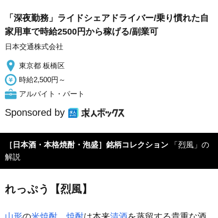
「深夜勤務」ライドシェアドライバー/乗り慣れた自
家用車で時給2500円から稼げる/副業可
日本交通株式会社
東京都 板橋区
時給2,500円～
アルバイト・パート
Sponsored by
［日本酒・本格焼酎・泡盛］銘柄コレクション
「烈風」の
解説
れっぷう【烈風】
山形
の
米焼酎
。
焼酎
は本来
清酒
を蒸留する貴重な酒