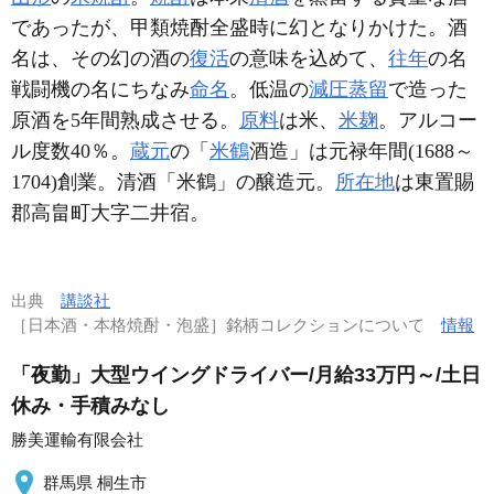
であったが、甲類焼酎全盛時に幻となりかけた。酒
名は、その幻の酒の
復活
の意味を込めて、
往年
の名
戦闘機の名にちなみ
命名
。低温の
減圧蒸留
で造った
原酒を5年間熟成させる。
原料
は米、
米麹
。アルコー
ル度数40％。
蔵元
の「
米鶴
酒造」は元禄年間(1688～
1704)創業。清酒「米鶴」の醸造元。
所在地
は東置賜
郡高畠町大字二井宿。
出典
講談社
［日本酒・本格焼酎・泡盛］銘柄コレクションについて
情報
「夜勤」大型ウイングドライバー/月給33万円～/土日
休み・手積みなし
勝美運輸有限会社
群馬県 桐生市