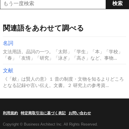
関連語をあわせて調べる
名詞
文法用語。品詞の一つ。「太郎」「学生」「本」「学校」
「春」「友情」「研究」「泳ぎ」「高さ」など、事物...
文献
《「献」は賢人の意》１ 昔の制度・文物を知るよりどころ
となる記録や言い伝え。文書。２ 研究上の参考資...
利用規約
特定商取引法に基づく表記
お問い合わせ
Copyright © Business Architect Inc. All Rights Reserved.