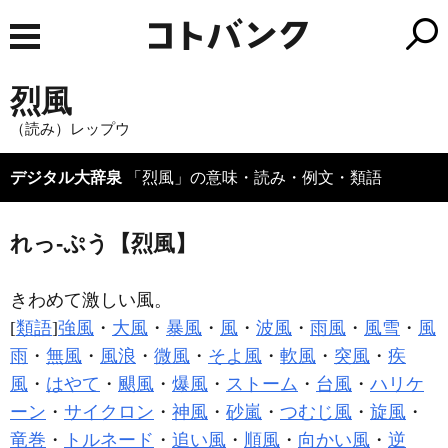
烈風
（読み）レップウ
デジタル大辞泉
「烈風」の意味・読み・例文・類語
れっ‐ぷう【烈風】
きわめて激しい風。
[
類語
]
強風
・
大風
・
暴風
・
風
・
波風
・
雨風
・
風雪
・
風
雨
・
無風
・
風浪
・
微風
・
そよ風
・
軟風
・
突風
・
疾
風
・
はやて
・
颶風
・
爆風
・
ストーム
・
台風
・
ハリケ
ーン
・
サイクロン
・
神風
・
砂嵐
・
つむじ風
・
旋風
・
竜巻
・
トルネード
・
追い風
・
順風
・
向かい風
・
逆