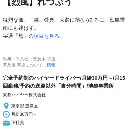
【烈風】れつぷう
猛烈な風。〔書、舜典〕大麓に
(い)るるに、烈風雷
雨にも
はず。
字通「烈」の
項目を見る
。
出典
平凡社「普及版 字通」
普及版 字通について
情報
完全予約制のハイヤードライバー/月給30万円～/月15
回勤務/予約の送迎以外「自分時間」/池袋事業所
東都ハイヤー株式会社
東京都 豊島区
月給30万円～
正社員