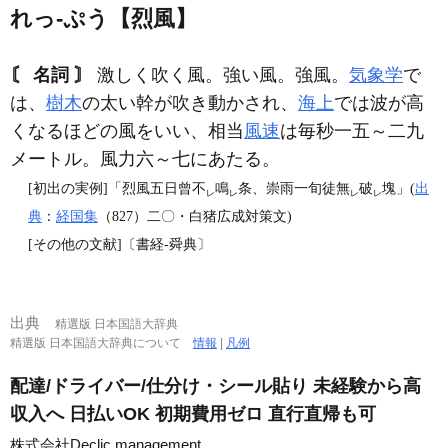
れっ‐ぷう【烈風】
〘 名詞 〙
激しく吹く風。強い風。強風。
気象学
で
は、
樹木
の太い幹が吹き動かされ、
海上
では波が高
くなるほどの風をいい、相当
風速
は毎秒一五～二九
メートル。風力六～七にあたる。
[初出の実例]「烈風五日曾不
鳴
条、崇雨一旬徒無
破
塊」(
出
レ
レ
レ
レ
典
：
経国集
（827）二〇・白猪広成対策文)
[その他の文献]〔書経‐舜典〕
出典
精選版 日本国語大辞典
精選版 日本国語大辞典について
情報
|
凡例
配達/ドライバー/仕分け・シール貼り 未経験から高
収入へ 日払いOK 初期費用ゼロ 直行直帰も可
株式会社Declic management