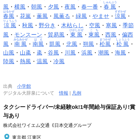
しゅんぷう
風
・
横風
・
朝風
・
夕風
・
夜風
・
春一番
・
春風
・
はるかぜ
すずかぜ
春風
・
花嵐
・
薫風
・
風薫る
・
緑風
・
やませ
・
涼風
・
りょうふう
涼風
・
秋風
・
野分き
・
木枯らし
・
空風
・
寒風
・
季節
ひがしかぜ
こち
風
・
モンスーン
・
貿易風
・
東風
・
東風
・
西風
・
偏西
みなみかぜ
はえ
まつかぜ
しょうふう
風
・
南風
・
南風
・
凱風
・
北風
・
朔風
・
松風
・
松風
・
山風
・
山颪
・
颪
・
谷風
・
川風
・
浜風
・
潮風
・
海風
・
陸風
・
熱風
・
温風
・
冷風
出典
小学館
デジタル大辞泉について
情報
|
凡例
タクシードライバー/未経験ok!1年間給与保証あり!賞
与あり
株式会社ワイエム交通｟日本交通グループ
東京都 江東区