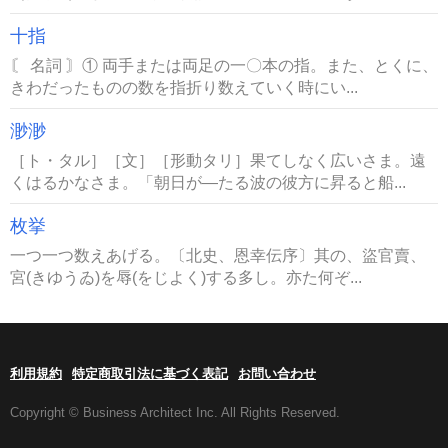
十指
〘 名詞 〙① 両手または両足の一〇本の指。また、とくに、
きわだったものの数を指折り数えていく時にい...
渺渺
［ト・タル］［文］［形動タリ］果てしなく広いさま。遠
くはるかなさま。「朝日が―たる波の彼方に昇ると船...
枚挙
一つ一つ数えあげる。〔北史、恩幸伝序〕其の、盜官賣、
宮(きゆうゐ)を辱(をじよく)する多し。亦た何ぞ...
利用規約
特定商取引法に基づく表記
お問い合わせ
Copyright © Business Architect Inc. All Rights Reserved.