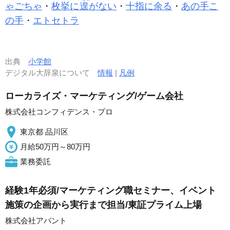
ゃごちゃ
・
枚挙に
遑
がない
・
十指に余る
・
あの手こ
の手
・
エトセトラ
出典
小学館
デジタル大辞泉について
情報
|
凡例
ローカライズ・マーケティング/ゲーム会社
株式会社コンフィデンス・プロ
東京都 品川区
月給50万円～80万円
業務委託
経験1年必須/マーケティング職セミナー、イベント
施策の企画から実行まで担当/東証プライム上場
株式会社アバント