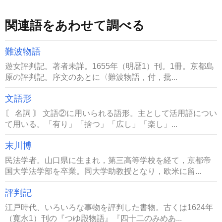
関連語をあわせて調べる
難波物語
遊女評判記。著者未詳。1655年（明暦1）刊。1冊。京都島
原の評判記。序文のあとに〈難波物語，付，批...
文語形
〘 名詞 〙 文語②に用いられる語形。主として活用語につい
て用いる。「有り」「捨つ」「広し」「楽し」...
末川博
民法学者。山口県に生まれ，第三高等学校を経て，京都帝
国大学法学部を卒業。同大学助教授となり，欧米に留...
評判記
江戸時代、いろいろな事物を評判した書物。古くは1624年
（寛永1）刊の『つゆ殿物語』『四十二のみめあ...