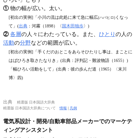
①
物の幅が広い。太い。
[初出の実例]「小川の流は此処に来て急に幅広
くなっ
(ハバヒロ)
て」(
出典
：河霧（1898）〈
国木田独歩
〉)
②
各層
の人々にわたっている。また、
ひとり
の人の
活動
の
分野
などの範囲が広い。
[初出の実例]「手くだのおとこをあらそひたりし事は、まことに
はばひろき取さたなりき」(出典：評判記・難波物語（1655）)
「幅ひろい活動をして」(出典：彼の歩んだ道（1965）〈末川
博〉四)
出典
精選版 日本国語大辞典
精選版 日本国語大辞典について
情報
|
凡例
電気系設計・開発/自動車部品メーカーでのマーケテ
ィングアシスタント