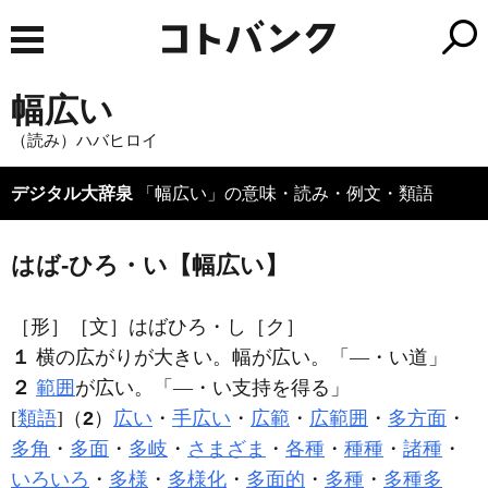
幅広い
（読み）ハバヒロイ
デジタル大辞泉
「幅広い」の意味・読み・例文・類語
はば‐ひろ・い【幅広い】
［形］
［文］はばひろ・し
［ク］
１
横の広がりが大きい。幅が広い。「―・い道」
２
範囲
が広い。「―・い支持を得る」
[
類語
]（
2
）
広い
・
手広い
・
広範
・
広範囲
・
多方面
・
多角
・
多面
・
多岐
・
さまざま
・
各種
・
種種
・
諸種
・
いろいろ
・
多様
・
多様化
・
多面的
・
多種
・
多種多