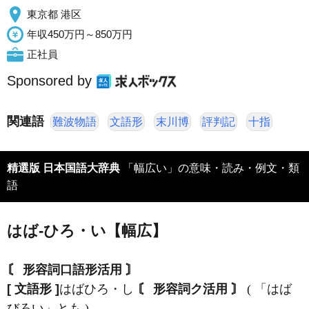
東京都 港区
年収450万円～850万円
正社員
Sponsored by
関連語
難波物語
文語形
末川博
評判記
十指
精選版 日本国語大辞典
「幅広い」の意味・読み・例文・類
語
はば‐ひろ・い【幅広】
〘 形容詞口語形活用 〙
[ 文語形 ]
はばひろ・し
〘 形容詞ク活用 〙
( 「はば
びろい」とも )