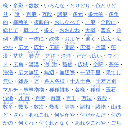
様
・
多彩
・
数数
・
いろんな
・
とりどり
・
色とりど
もろもろ
り
・
諸
・
百般
・
万般
・
諸般
・
多元
・
多元的
・
多角
的
・
横断的
・
複眼的
・
おしなべて
・
一般
・
全般に
・
総じて
・
概して
・
多く
・
おおむね
・
大概
・
普通
・
通
あまね
例
・
通常
・
一体に
・
総体
・
およそ
・
遍
く
・
広広
・
広
こうかつ
かいかつ
やか
・
広大
・
広壮
・
広闊
・
開豁
・
広漠
・
空漠
・
茫
びょうぼう
漠
・
茫茫
・
渺茫
・
茫洋
・
洋洋
・
だだっ広い
・
ワイ
びょうびょう
かつぜん
くうかつ
ド
・
広角
・
漠漠
・
渺渺
・
豁然
・
広域
・
空闊
・
蒼茫
・
浩浩
・
広大無辺
・
無辺
・
無辺際
・
一望千里
・
果てし
よろず
無い
・
雑多
・
万
・
各人各様
・
十人十色
・
千差万別
・
くさぐさ
マルチ
・
事事物物
・
種種雑多
・
各様
・
種種
・
玉石
こんこう
ぼんぴゃく
混淆
・
凡百
・
百態
・
百事
・
百千
・
万端
・
各般
・
あまた
すうた
数多
・
数多
・
数次
・
幾度
・
等等
・
諸相
・
諸物
・
山ほ
ど
・
ざら
・
あれこれ
・
何やかや
・
何だかんだ
・
何の
かの
・
何くれ
・
何くれとなく
・
あれやこれや
・
ごち
いとま