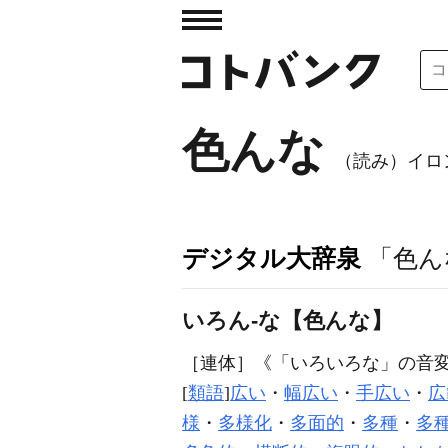
色んな
（読み）イロ
デジタル大辞泉
「色ん
いろん‐な【色んな】
［連体］
《「いろいろな」の音
[
類語
]
広い
・
幅広い
・
手広い
・
広
様
・
多様化
・
多面的
・
多種
・
多