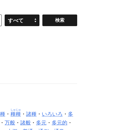
すべて
しゅじゅ
種
・
種種
・
諸種
・
いろいろ
・
多
・
万般
・
諸般
・
多元
・
多元的
・