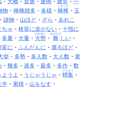
ね
・
大概
・
普通
・
通例
・
通常
・
一
くさぐさ
物物
・
種種雑多
・
各様
・
種種
・
玉
・
諸物
・
山ほど
・
ざら
・
あれこ
ごちゃ
・
枚挙に遑がない
・
十指に
おおぜい
おびただ
・
多量
・
大量
・
大勢
・
夥
しい
・
豊富に
・
ふんだんに
・
腐るほど
・
大挙
・
多勢
・
多人数
・
大人数
・
衆
め
・
幾多
・
過多
・
最多
・
多作
・
数
いしゅう
うようよ
・
うじゃうじゃ
・
蝟集
・
大半
・
累積
・
山をなす
・