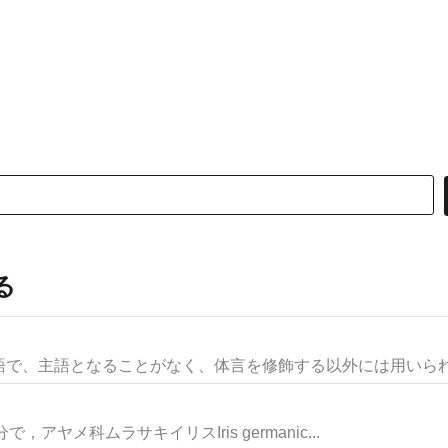
る
で、主語となることがなく、体言を修飾する以外には用いられな
で，アヤメ科ムラサキイリスIris germanic...