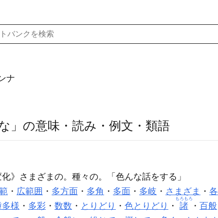
ンナ
な」の意味・読み・例文・類語
変化》さまざまの。種々の。「
色んな
話をする」
範
・
広範囲
・
多方面
・
多角
・
多面
・
多岐
・
さまざま
・
各
もろもろ
種多様
・
多彩
・
数数
・
とりどり
・
色とりどり
・
諸
・
百般