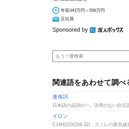
年収343万円～556万円
正社員
Sponsored by
関連語をあわせて調べ
連体詞
日本語の品詞の一。活用のない自立語
イロン
C14H22O(206.32)．スミレの香気成分