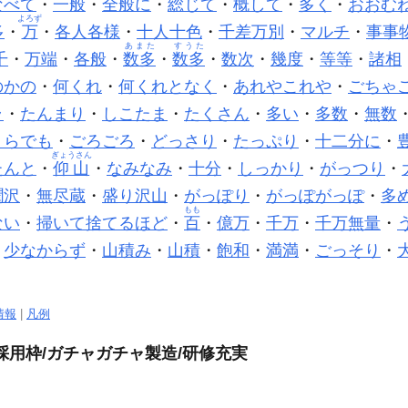
なべて
・
一般
・
全般に
・
総じて
・
概して
・
多く
・
おおむ
よろず
多
・
万
・
各人各様
・
十人十色
・
千差万別
・
マルチ
・
事事
あまた
すうた
千
・
万端
・
各般
・
数多
・
数多
・
数次
・
幾度
・
等等
・
諸相
のかの
・
何くれ
・
何くれとなく
・
あれやこれや
・
ごちゃ
ラ
・
たんまり
・
しこたま
・
たくさん
・
多い
・
多数
・
無数
くらでも
・
ごろごろ
・
どっさり
・
たっぷり
・
十二分に
・
ぎょうさん
たんと
・
仰山
・
なみなみ
・
十分
・
しっかり
・
がっつり
・
潤沢
・
無尽蔵
・
盛り沢山
・
がっぽり
・
がっぽがっぽ
・
多
もも
ない
・
掃いて捨てるほど
・
百
・
億万
・
千万
・
千万無量
・
・
少なからず
・
山積み
・
山積
・
飽和
・
満満
・
ごっそり
・
情報
|
凡例
採用枠/ガチャガチャ製造/研修充実