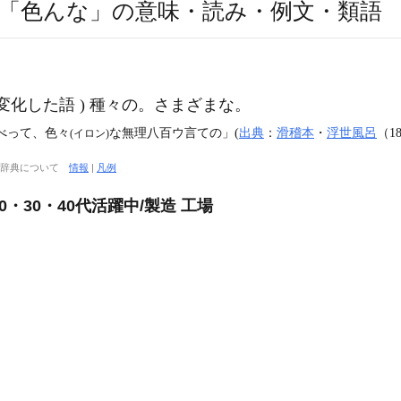
「色んな」の意味・読み・例文・類語
変化した語 ) 種々の。さまざまな。
べって、色々
な無理八百ウ言ての」(
出典
：
滑稽本
・
浮世風呂
（18
(イロン)
大辞典について
情報
|
凡例
0・30・40代活躍中/製造 工場