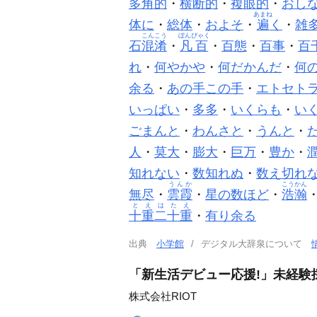
多角的
・
横断的
・
複眼的
・
おし
あまね
体に
・
総体
・
およそ
・
遍
く
・
雑
こんこう
ぼんぴゃく
石
混淆
・
凡百
・
百態
・
百事
・
百
れ
・
何やかや
・
何だかんだ
・
何
余る
・
あの手この手
・
エトセト
いっぱい
・
多多
・
いくらも
・
い
ごまんと
・
わんさと
・
うんと
・
人
・
莫大
・
膨大
・
巨万
・
豊か
・
知れない
・
数知れぬ
・
数え切れ
うんか
こうかん
無尽
・
雲霞
・
星の数ほど
・
浩瀚
とえはたえ
十重二十重
・
有り余る
出典
小学館
デジタル大辞泉について
「新生活デビュー応援!」未経験
株式会社RIOT