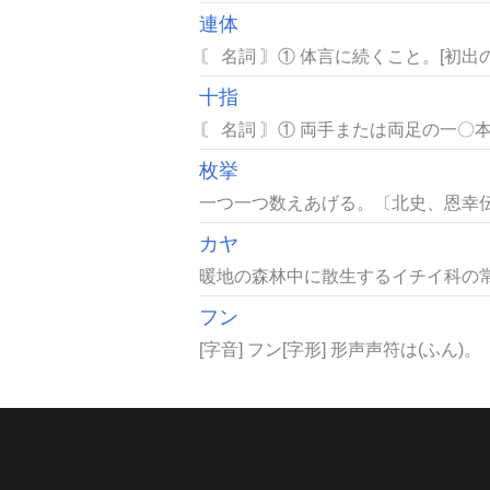
連体
〘 名詞 〙① 体言に続くこと。[初
十指
〘 名詞 〙① 両手または両足の一〇
枚挙
一つ一つ数えあげる。〔北史、恩幸伝序
カヤ
暖地の森林中に散生するイチイ科の常
フン
[字音] フン[字形] 形声声符は(ふ