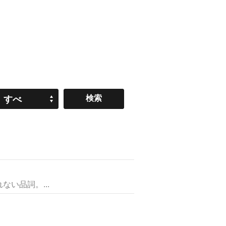
すべ
て
い品詞。...