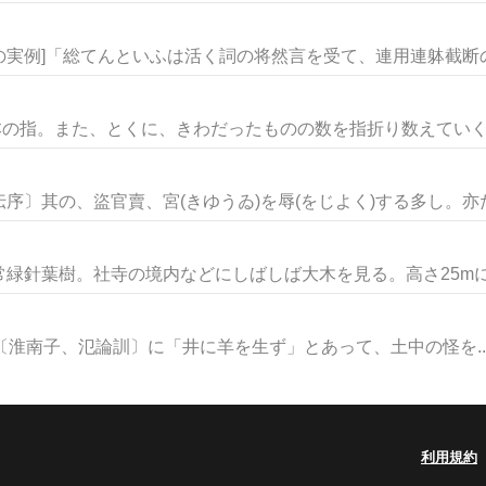
出の実例]「総てんといふは活く詞の将然言を受て、連用連躰截断の三
本の指。また、とくに、きわだったものの数を指折り数えていく時
〕其の、盜官賣、宮(きゆうゐ)を辱(をじよく)する多し。亦た何
緑針葉樹。社寺の境内などにしばしば大木を見る。高さ25mにも
ん)。〔淮南子、氾論訓〕に「井に羊を生ず」とあって、土中の怪を..
利用規約