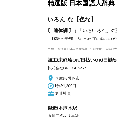
精選版 日本国語大辞典
いろん‐な【色な】
〘 連体詞 〙
( 「いろいろな」の
[初出の実例]「大
の字に踏
ぞ
(でへ)
(ふん)
出典
精選版 日本国語大辞典
精選版 日本国語
加工/未経験OK/日払いOK/日勤/2
株式会社BREXA Next
兵庫県 豊岡市
時給1,200円～
派遣社員
製造/本厚木駅
滝川工業株式会社