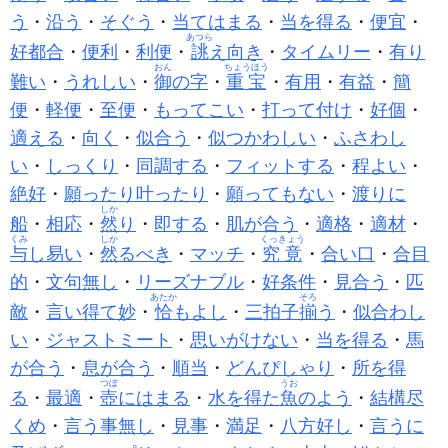
う
・
沿う
・
そぐう
・
当てはまる
・
当を得る
・
便宜
・
あつら
好都合
・
便利
・
利便
・
誂
え向き
・
タイムリー
・
有り
おん
ちょうほう
難い
・
うれしい
・
御
の字
・
重宝
・
有用
・
有益
・
簡
便
・
軽便
・
至便
・
もってこい
・
打って付け
・
好個
・
適える
・
向く
・
似合う
・
似つかわしい
・
ふさわし
い
・
しっくり
・
同調する
・
フィットする
・
程よい
・
絶好
・
願ったり叶ったり
・
願ってもない
・
渡りに
しか
船
・
相応
・
然
り
・
即する
・
肌が合う
・
適格
・
適材
・
くみ
しか
くっきょう
与
し易い
・
然
るべき
・
マッチ
・
究竟
・
合い口
・
合目
的
・
文句無し
・
リーズナブル
・
好条件
・
見合う
・
匹
あたか
そろ
敵
・
言い得て妙
・
恰
もよし
・
三拍子
揃
う
・
似合わし
い
・
ジャストミート
・
思いがけない
・
当を得る
・
馬
が合う
・
息が合う
・
順当
・
どんぴしゃり
・
所を得
つぼ
うお
る
・
最適
・
壺
にはまる
・
水を得た
魚
のよう
・
結構尽
くめ
・
言う事無し
・
見事
・
満足
・
八方好し
・
言うに