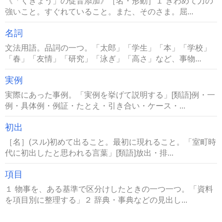
《「くきょう」の促音添加》［名・形動］１ きわめて力の
強いこと。すぐれていること。また、そのさま。屈...
名詞
文法用語。品詞の一つ。「太郎」「学生」「本」「学校」
「春」「友情」「研究」「泳ぎ」「高さ」など、事物...
実例
実際にあった事例。「実例を挙げて説明する」[類語]例・一
例・具体例・例証・たとえ・引き合い・ケース・...
初出
［名］(スル)初めて出ること。最初に現れること。「室町時
代に初出したと思われる言葉」[類語]放出・排...
項目
１ 物事を、ある基準で区分けしたときの一つ一つ。「資料
を項目別に整理する」２ 辞典・事典などの見出し...