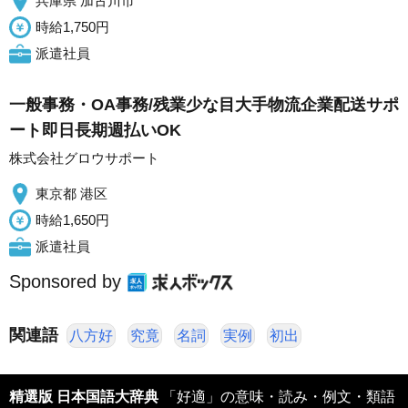
兵庫県 加古川市
時給1,750円
派遣社員
一般事務・OA事務/残業少な目大手物流企業配送サポ
ート即日長期週払いOK
株式会社グロウサポート
東京都 港区
時給1,650円
派遣社員
Sponsored by
関連語
八方好
究竟
名詞
実例
初出
精選版 日本国語大辞典
「好適」の意味・読み・例文・類語