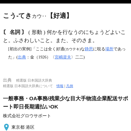
こう‐てき
【好適】
カウ‥
〘 名詞 〙
( 形動 ) 何かを行なうのにちょうどよいこ
と。ふさわしいこと。また、そのさま。
[初出の実例]「ここは全く好適
な
静思
に耽る
場所
であっ
(カウテキ)
た」(
出典
：金（1926）〈
宮嶋資夫
〉二二)
出典
精選版 日本国語大辞典
精選版 日本国語大辞典について
情報
|
凡例
一般事務・OA事務/残業少な目大手物流企業配送サポ
ート即日長期週払いOK
株式会社グロウサポート
東京都 港区