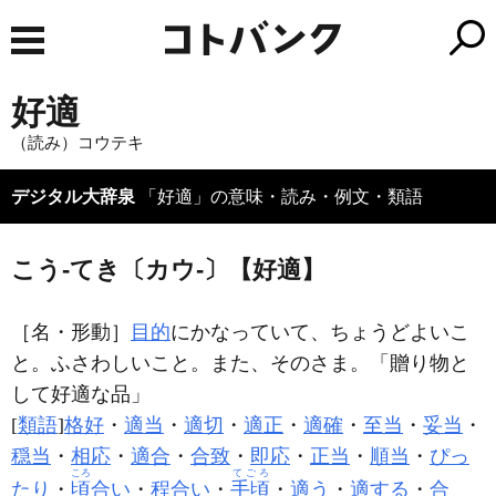
好適
（読み）コウテキ
デジタル大辞泉
「好適」の意味・読み・例文・類語
こう‐てき〔カウ‐〕【好適】
［名・形動］
目的
にかなっていて、ちょうどよいこ
と。ふさわしいこと。また、そのさま。「贈り物と
して
好適
な品」
[
類語
]
格好
・
適当
・
適切
・
適正
・
適確
・
至当
・
妥当
・
穏当
・
相応
・
適合
・
合致
・
即応
・
正当
・
順当
・
ぴっ
ころ
てごろ
たり
・
頃
合い
・
程合い
・
手頃
・
適う
・
適する
・
合