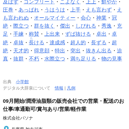
及ばず
・
コンプリート
・
こよなく
・
上上
・
鮮やか
・
圧巻
・
あっぱれ
・
うはうは
・
上手
・
えも言わず
・
え
も言われぬ
・
オールマイティー
・
会心
・
神業
・
冠
絶
・
際立つ
・
群を抜く
・
傑出
・
しびれる
・
秀逸
・
充
足
・
手練
・
称賛
・
上出来
・
ずば抜ける
・
卓出
・
卓
た
絶
・
卓抜
・
長
ける
・
達成感
・
超人的
・
長ずる
・
超
絶
・
天才的
・
得意顔
・
特出
・
突出
・
抜きん出る
・
迫
真
・
抜群
・
不朽
・
水際立つ
・
満ち足りる
・
物の見事
出典
小学館
デジタル大辞泉について
情報
|
凡例
09月開始/潤滑油脂類の販売会社での営業・配送のお
仕事/車通勤可/賞与あり/営業/軽作業
株式会社パソナ