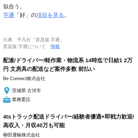
似合う。
字通
「好」の
項目を見る
。
出典
平凡社「普及版 字通」
普及版 字通について
情報
配達/ドライバー/軽作業・物流系 14時迄で日給1 2万
円 文房具の配送など案件多数 前払い
Be Connect株式会社
茨城県 古河市
業務委託
4tsトラック配送ドライバー/経験者優遇×即戦力歓迎/
高収入・月収40万も可能
柳田運輸株式会社