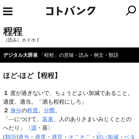
程程
（読み）ホドホド
デジタル大辞泉
「程程」の意味・読み・例文・類語
ほど‐ほど【程程】
１
度が過ぎないで、ちょうどよい加減であること。
適度。適当。「酒も
程程
にしろ」
２
身分
の
程度
。
分際
。
「―につけて、
装束
、人のありさまいみじくととの
へたり」〈
源
・葵〉
い
[
類語
]
適当
・
適度
・
適宜
・
そこそこ
・
好
い加減
・
ベタ