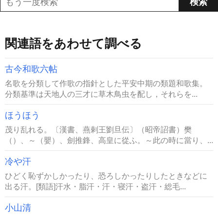
関連語をあわせて調べる
古今和歌六帖
名歌を分類して作歌の指針とした平安中期の類題和歌集。
分類基準は天地人の三才に草木鳥虫を配し，それらを...
ほうほう
茂り乱れる。〔漢書、燕剌王劉旦伝〕（昭帝詔書）樊
（）、～（嬰）、劍推鋒、高皇に從ふ。～此の時に當り、...
冷や汗
ひどく恥ずかしかったり、恐ろしかったりしたときなどに
出る汗。[類語]汗水・脂汗・汗・寝汗・盗汗・総毛...
小山清