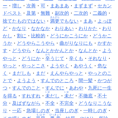
ー
・
増し
・
次善
・
可
・
まあまあ
・
まずまず
・
セカン
ドベスト
・
及第
・
無難
・
副次的
・
二次的
・
二義的
・
まんざら
捨てたものではない
・
満更
でもない
・
まあ
・
よっぽ
ど
・
かなり
・
なかなか
・
わりあい
・
わりかた
・
わり
かし
・
割に
・
比較的
・
どうにかこうにか
・
どうかこ
うか
・
どうやらこうやら
・
曲がりなりにも
・
かすか
す
・
どうやら
・
なんとかかんとか
・
なんとか
・
よう
かろ
やっと
・
どうにか
・
辛
うじて
・
辛くも
・
それなり
・
やっと
・
やっとこさ
・
ようやく
・
あやうく
・
危な
く
・
まだしも
・
まだ
・
えんやらやっと
・
やっとのこ
とで
・
ようよう
・
すんでのところ
・
間一髪
・
かつが
つ
・
すんでのこと
・
すんでに
・
あわや
・
九死に一生
いま
いま
を得る
・
すれすれ
・
未
だし
・
未
だ
・
不徹底
・
不十
分
・
及ばずながら
・
不全
・
不完全
・
どうなりこうな
り
・
一応
・
急場しのぎ
・
当座しのぎ
・
一時しのぎ
・
もはや
ひっきょう