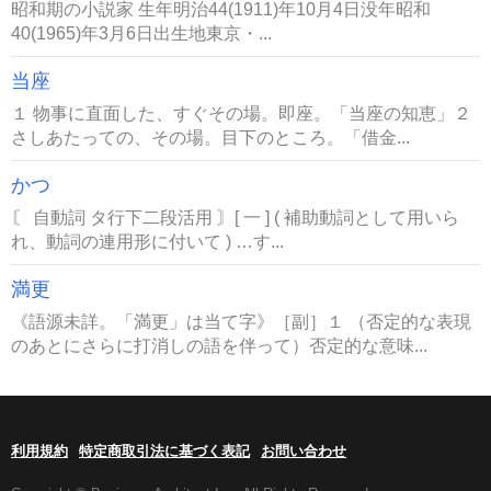
昭和期の小説家 生年明治44(1911)年10月4日没年昭和
40(1965)年3月6日出生地東京・...
当座
１ 物事に直面した、すぐその場。即座。「当座の知恵」２
さしあたっての、その場。目下のところ。「借金...
かつ
〘 自動詞 タ行下二段活用 〙[ 一 ] ( 補助動詞として用いら
れ、動詞の連用形に付いて ) …す...
満更
《語源未詳。「満更」は当て字》［副］１ （否定的な表現
のあとにさらに打消しの語を伴って）否定的な意味...
利用規約
特定商取引法に基づく表記
お問い合わせ