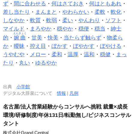
ず
・
間に合わせる
・
何はさておき
・
何はともあれ
・
差し当たり
・
まんまと
・
やわらかい
・
柔軟
・
軟化
・
しなやか
・
軟質
・
軟弱
・
柔い
・
やんわり
・
ソフト
・
マイルド
・
まろやか
・
穏やか
・
穏便
・
穏当
・
紳士
えんきょく
的
・
婉曲
・
甘美
・
快美
・
当たらず触らず
・
物柔ら
か
・
曖昧
・
控え目
・
ぼかす
・
ぼやかす
・
ぼやける
・
うやむや
・
メロー
・
柔和
・
温厚
・
温和
・
穏健
・
まっ
たり
・
丸い
・
ゆるやか
出典
小学館
デジタル大辞泉について
情報
|
凡例
名古屋/法人営業経験からコンサルへ挑戦 裁量×成長
環境/研修制度/年休131日/転勤無し/ビジネスコンサル
タント
株式会社Grand Central