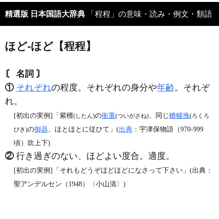
精選版 日本国語大辞典
「程程」の意味・読み・例文・類語
ほど‐ほど【程程】
〘 名詞 〙
①
それぞれ
の程度。それぞれの身分や
年齢
。それぞ
れ。
[初出の実例]「紫檀
の
衝重
、同じ
轆轤挽
(したん)
(ついがさね)
(ろくろ
の
御器
、ほとほとに従ひて」(
出典
：宇津保物語（970‐999
びき)
頃）吹上下)
②
行き過ぎのない、ほどよい度合。適度。
[初出の実例]「それもどうぞほどほどになさって下さい」(出典：
聖アンデルセン（1948）〈小山清〉)