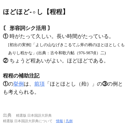
ほどほど‐
し【程程】
〘 形容詞シク活用 〙
①
時がたって久しい。長い時間がたっている。
[初出の実例]「よしの山なげきこるてふ斧の柄のほとほとしくも
ありし程かな」(出典：古今和歌六帖（976‐987頃）二)
②
ちょうど程あいがよい。ほどほどである。
程程の補助注記
①
の
挙例
は、
前項
「ほとほとし（殆）」の
③
の例と
も考えられる。
出典
精選版 日本国語大辞典
精選版 日本国語大辞典について
情報
|
凡例