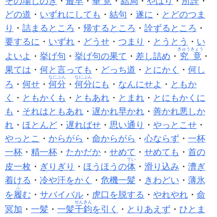
その場しのぎ
・
最早
・
畢竟
・
結局
・
やはり
・
所詮
・
どの道
・
いずれにしても
・
結句
・
遂に
・
とどのつま
り
・
詰まるところ
・
帰するところ
・
詮ずるところ
・
要するに
・
いずれ
・
どうせ
・
つまり
・
とうとう
・
い
きゅうきょう
よいよ
・
挙げ句
・
挙げ句の果て
・
差し詰め
・
究竟
・
果ては
・
何と言っても
・
どっち道
・
とにかく
・
何し
なにぶん
なにぶん
ろ
・
何せ
・
何分
・
何分
にも
・
なんにせよ
・
ともか
く
・
ともかくも
・
ともあれ
・
とまれ
・
とにもかくに
も
・
それはともあれ
・
遅かれ早かれ
・
善かれ悪しか
れ
・
ほとんど
・
遅ればせ
・
思い通り
・
やっとこせ
・
やっとこ
・
からがら
・
命からがら
・
心ならず
・
一杯
一杯
・
精一杯
・
たかだか
・
せめて
・
せめても
・
首の
てい
皮一枚
・
ぎりぎり
・
ほうほうの
体
・
滑り込み
・
漕ぎ
着ける
・
冷や汗をかく
・
危機一髪
・
きわどい
・
薄氷
ふ
を
履
む
・
サバイバル
・
虎口を脱する
・
やれやれ
・
命
せんきん
冥加
・
一髪
・
一髪
千鈞
を引く
・
とりあえず
・
ひとま