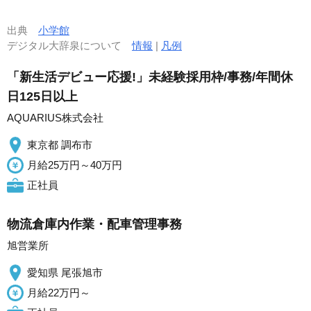
出典
小学館
デジタル大辞泉について
情報
|
凡例
「新生活デビュー応援!」未経験採用枠/事務/年間休
日125日以上
AQUARIUS株式会社
東京都 調布市
月給25万円～40万円
正社員
物流倉庫内作業・配車管理事務
旭営業所
愛知県 尾張旭市
月給22万円～