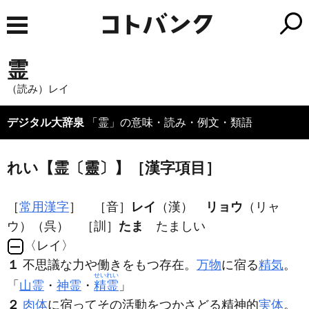
霊
（読み）レイ
デジタル大辞泉
「霊」の意味・読み・例文・類語
れい【霊〔靈〕】［漢字項目］
［
常用漢字
］ ［音］
レイ
（漢）
リョウ
（リャ
ウ）（呉） ［訓］
たま
たましい
〈レイ〉
１
不思議な力や働きをもつ存在。
万物
に宿る
精気
。
せいれい
「
山霊
・
神霊
・
精霊
」
２
肉体
に宿ってその活動をつかさどる精神的
実体
。