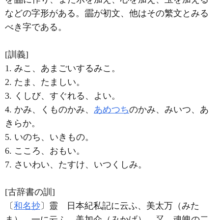
などの字形がある。
が初文、他はその繁文とみる
べき字である。
[訓義]
1. みこ、あまごいするみこ。
2. たま、たましい。
3. くしび、すぐれる、よい。
4. かみ、くものかみ、
あめつち
のかみ、みいつ、あ
きらか。
5. いのち、いきもの。
6. こころ、おもい。
7. さいわい、たすけ、いつくしみ。
[古辞書の訓]
〔
和名抄
〕靈 日本紀私記に云ふ、美太万（みた
ま）、一に云ふ、美加介（みかげ）。
、魂魄の二