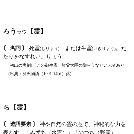
ろう
【霊】
ラウ
〘 名詞 〙
死霊
、または生霊
。た
(しりょう)
(いきりょう)
たりをなすれい。りょう。
[初出の実例]「この御生霊、故父大臣の御らうなどいふ者あり」
(出典：源氏物語（1001‐14頃）葵)
ち【霊】
〘 造語要素 〙
神や自然の霊の意で、神秘的な力を
表わす。「みずち（水霊）」「のつち（野霊）」