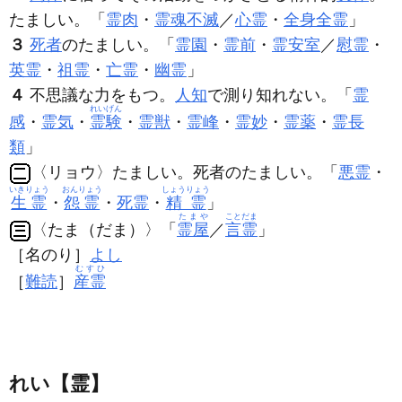
たましい。「
霊肉
・
霊魂不滅
／
心霊
・
全身全霊
」
３
死者
のたましい。「
霊園
・
霊前
・
霊安室
／
慰霊
・
英霊
・
祖霊
・
亡霊
・
幽霊
」
４
不思議な力をもつ。
人知
で測り知れない。「
霊
れいげん
感
・
霊気
・
霊験
・
霊獣
・
霊峰
・
霊妙
・
霊薬
・
霊長
類
」
〈リョウ〉たましい。死者のたましい。「
悪霊
・
いきりょう
おんりょう
しょうりょう
生霊
・
怨霊
・
死霊
・
精霊
」
たまや
ことだま
〈たま（だま）〉「
霊屋
／
言霊
」
［名のり］
よし
むすひ
［
難読
］
産霊
れい【霊】