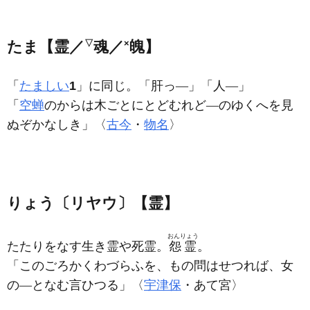
たま【霊／
▽
魂／
×
魄】
「
たましい
1
」に同じ。「肝っ―」「人―」
「
空蝉
のからは木ごとにとどむれど―のゆくへを見
ぬぞかなしき」〈
古今
・
物名
〉
りょう〔リヤウ〕【霊】
おんりょう
たたりをなす生き霊や死霊。
怨霊
。
「このごろかくわづらふを、もの問はせつれば、女
の―となむ言ひつる」〈
宇津保
・あて宮〉