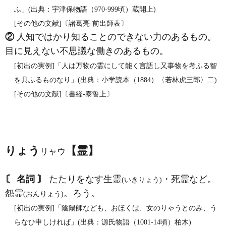
ふ」(出典：宇津保物語（970‐999頃）蔵開上)
[その他の文献]〔諸葛亮‐前出師表〕
②
人知ではかり知ることのできない力のあるもの。
目に見えない不思議な働きのあるもの。
[初出の実例]「人は万物の霊にして能く言語し又事物を考ふる智
を具ふるものなり」(出典：小学読本（1884）〈若林虎三郎〉二)
[その他の文献]〔書経‐泰誓上〕
りょう
【霊】
リャウ
〘 名詞 〙
たたりをなす生霊
・死霊など。
(いきりょう)
怨霊
。ろう。
(おんりょう)
[初出の実例]「陰陽師なども、おほくは、女のりゃうとのみ、う
らなひ申しければ」(出典：源氏物語（1001‐14頃）柏木)