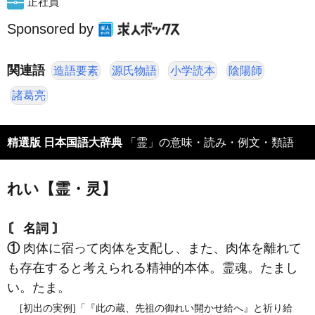
正社員
Sponsored by
関連語
造語要素
源氏物語
小学読本
陰陽師
諸葛亮
精選版 日本国語大辞典
「霊」の意味・読み・例文・類語
れい【霊・灵】
〘 名詞 〙
①
肉体に宿って肉体を支配し、また、肉体を離れて
も存在すると考えられる精神的本体。霊魂。たまし
い。たま。
[初出の実例]「『此の蔵、先祖の御れい開かせ給へ』と祈り給