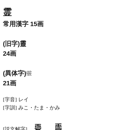
霊
常用漢字 15画
(旧字)靈
24画
(異体字)
21画
[字音]
レイ
[字訓]
みこ・たま・かみ
[説文解字]