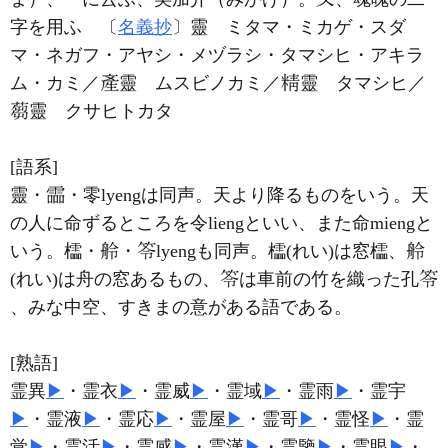
字を用ふ 〔
名義抄
〕靈 ミタマ・ミカゲ・スダ
マ・ネガフ・アヤシ・メヅラシ・タマシヒ・アキラ
ム・カミ／
靈 ムスビノカミ／
靈 タマシヒ／
靈 クサヒトカタ
[語系]
靈・
・零lyengは同声。天より降るものをいう。天
の人に命ずるところを令liengといい、また命miengと
いう。櫺・
・
lyengも同声。櫺(れい)は窓櫺、
(れい)は舟の窓あるもの、
は車前の竹を織った孔
、みな中空、すきまの意がある語である。
[熟語]
霊異
▶
・霊衣
▶
・霊威
▶
・霊域
▶
・霊雨
▶
・霊宇
▶
・霊液
▶
・霊応
▶
・霊屋
▶
・霊哥
▶
・霊怪
▶
・霊
覚
▶
・霊活
▶
・霊感
▶
・霊漢
▶
・霊鑒
▶
・霊眼
▶
・