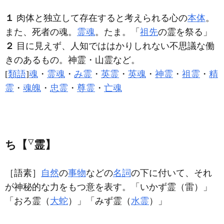
１
肉体と独立して存在すると考えられる心の
本体
。
また、死者の魂。
霊魂
。たま。「
祖先
の
霊
を祭る」
２
目に見えず、人知でははかりしれない不思議な働
きのあるもの。神霊・山霊など。
[
類語
]
魂
・
霊魂
・
み霊
・
英霊
・
英魂
・
神霊
・
祖霊
・
精
霊
・
魂魄
・
忠霊
・
尊霊
・
亡魂
ち【
▽
霊】
［語素］
自然
の
事物
などの
名詞
の下に付いて、それ
が神秘的な力をもつ意を表す。「いかず
霊
（雷）」
「おろ
霊
（
大蛇
）」「みず
霊
（
水霊
）」