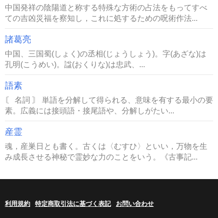
中国発祥の陰陽道と称する特殊な方術の占法をもってすべ
ての吉凶災福を察知し，これに処するための呪術作法...
諸葛亮
中国、三国蜀(しょく)の丞相(じょうしょう)。字(あざな)は
孔明(こうめい)。諡(おくりな)は忠武、...
語素
〘 名詞 〙 単語を分解して得られる、意味を有する最小の要
素。広義には接頭語・接尾語や、分解しがたい...
産霊
魂，産巣日とも書く。古くは〈むすひ〉といい，万物を生
み成長させる神秘で霊妙な力のことをいう。《古事記...
利用規約
特定商取引法に基づく表記
お問い合わせ