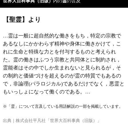
世界大百科事典（旧版）
内の
霊
の言及
【聖霊】より
…霊は一般に超自然的な働きをもち，特定の宗教で
あるなしにかかわらず精神や身体に働きかけて，こ
れに生命と特殊な力とを付与するものと考えられ
た。霊の働きはふつう宗教と共同体とに制約され，
霊能者はその中でしか生まれないと見られるが，そ
の制約と価値づけを超えるのが霊の特質でもあるの
で，非論理(パラロジカル)であるだけでなく，悪霊と
もいっしょになって働くのである。…
※「霊」について言及している用語解説の一部を掲載しています。
出典｜
株式会社平凡社「世界大百科事典（旧版）」