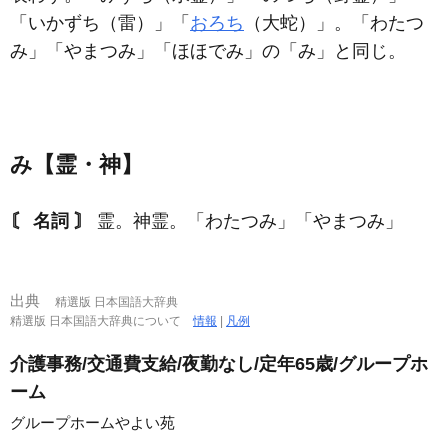
「いかずち（雷）」「
おろち
（大蛇）」。「わたつ
み」「やまつみ」「ほほでみ」の「み」と同じ。
み【霊・神】
〘 名詞 〙
霊。神霊。「わたつみ」「やまつみ」
出典
精選版 日本国語大辞典
精選版 日本国語大辞典について
情報
|
凡例
介護事務/交通費支給/夜勤なし/定年65歳/グループホ
ーム
グループホームやよい苑