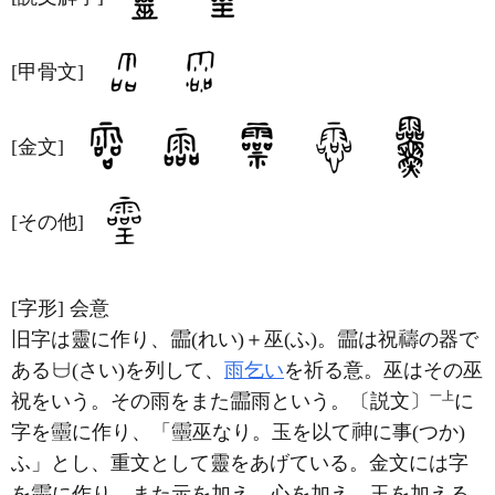
[甲骨文]
[金文]
[その他]
[字形]
会意
旧字は靈に作り、
(れい)＋巫(ふ)。
は祝
の器で
ある
(さい)を列して、
雨乞い
を祈る意。巫はその巫
一上
祝をいう。その雨をまた
雨という。〔説文〕
に
字を
に作り、「
巫なり。玉を以て
に事(つか)
ふ」とし、重文として靈をあげている。金文には字
を
に作り、また示を加え、心を加え、玉を加える