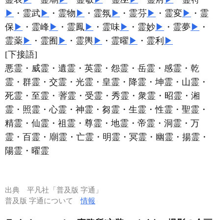
▶
・霊武
▶
・霊物
▶
・霊氛
▶
・霊
▶
・霊変
▶
・霊
保
▶
・霊峰
▶
・霊鳳
▶
・霊味
▶
・霊妙
▶
・霊夢
▶
・
霊薬
▶
・霊囿
▶
・霊輿
▶
・霊曜
▶
・霊利
▶
[下接語]
悪霊・威霊・遺霊・英霊・怨霊・岳霊・感霊・乾
霊・群霊・交霊・光霊・皇霊・降霊・坤霊・山霊・
死霊・至霊・
霊・受霊・秀霊・衆霊・昭霊・湘
霊・照霊・心霊・神霊・芻霊・生霊・性霊・聖霊・
精霊・仙霊・祖霊・尊霊・地霊・帝霊・洞霊・万
霊・百霊・
霊・亡霊・明霊・冥霊・幽霊・揚霊・
陽霊・曜霊
出典
平凡社「普及版 字通」
普及版 字通について
情報