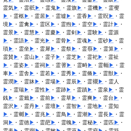
霊気
▶
・霊
▶
・霊鬼
▶
・霊旗
▶
・霊機
▶
・霊
▶
・霊柩
▶
・霊居
▶
・霊墟
▶
・霊香
▶
・霊
▶
・霊
境
▶
・霊禽
▶
・霊区
▶
・霊煦
▶
・霊空
▶
・霊計
▶
・
霊景
▶
・霊慧
▶
・霊慶
▶
・霊剣
▶
・霊験
▶
・霊源
▶
・霊語
▶
・霊光
▶
・霊骨
▶
・霊魂
▶
・霊砂
▶
・霊
瑣
▶
・霊坐
▶
・霊犀
▶
・霊祭
▶
・霊
▶
・霊算
▶
・
霊賛
▶
・霊山
▶
・霊子
▶
・霊芝
▶
・霊祀
▶
・霊祉
▶
・霊姿
▶
・霊祠
▶
・霊
▶
・霊畤
▶
・霊
▶
・霊
車
▶
・霊舎
▶
・霊若
▶
・霊秀
▶
・霊脩
▶
・霊獣
▶
・
霊潤
▶
・霊牀
▶
・霊場
▶
・霊辰
▶
・霊
▶
・霊人
▶
・霊瑞
▶
・霊性
▶
・霊跡
▶
・霊蹟
▶
・霊泉
▶
・霊
銭
▶
・霊籤
▶
・霊前
▶
・霊草
▶
・霊爽
▶
・霊台
▶
・
霊沢
▶
・霊丹
▶
・霊壇
▶
・霊智
▶
・霊地
▶
・霊知
▶
・霊
▶
・霊兆
▶
・霊鳥
▶
・霊潮
▶
・霊長
▶
・霊
洞
▶
・霊徳
▶
・霊
▶
・霊魄
▶
・霊秘
▶
・霊匹
▶
・
霊表
▶
・霊
▶
・霊敏
▶
・霊巫
▶
・霊府
▶
・霊符