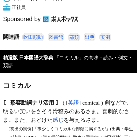
正社員
Sponsored by
関連語
吹田順助
図書館
部類
出典
実例
精選版 日本国語大辞典
「コミカル」の意味・読み・例文・
類語
コミカル
〘 形容動詞ナリ活用 〙
( [
英語
] comical ) 劇などで、
明るい笑いをさそう滑稽みのあるさま。喜劇的なさ
ま。また、おどけた
感じ
を与えるさま。
[初出の実例]「事少しくコミカルな部類に属するが」(出典：学生