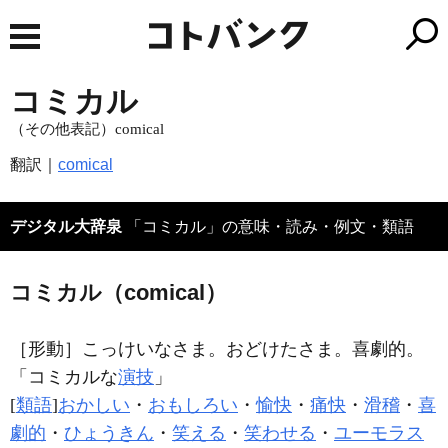
コミカル
（その他表記）comical
翻訳｜
comical
デジタル大辞泉
「コミカル」の意味・読み・例文・類語
コミカル（comical）
［形動］
こっけいなさま。おどけたさま。喜劇的。
「
コミカル
な
演技
」
[
類語
]
おかしい
・
おもしろい
・
愉快
・
痛快
・
滑稽
・
喜
劇的
・
ひょうきん
・
笑える
・
笑わせる
・
ユーモラス