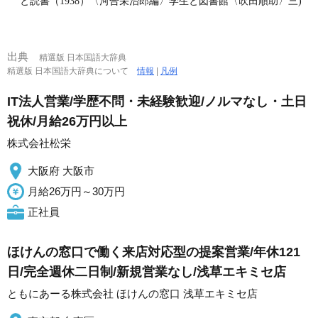
と読書（1938）〈河合栄治郎編〉学生と図書館〈吹田順助〉三)
出典
精選版 日本国語大辞典
精選版 日本国語大辞典について
情報
|
凡例
IT法人営業/学歴不問・未経験歓迎/ノルマなし・土日
祝休/月給26万円以上
株式会社松栄
大阪府 大阪市
月給26万円～30万円
正社員
ほけんの窓口で働く来店対応型の提案営業/年休121
日/完全週休二日制/新規営業なし/浅草エキミセ店
ともにあーる株式会社 ほけんの窓口 浅草エキミセ店