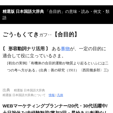
精選版 日本国語大辞典
「合目的」の意味・読み・例文・類
語
ごう‐もくてき
【合目的】
ガフ‥
〘 形容動詞ナリ活用 〙
ある
事物
が、一定の目的に
適合して役に立っているさま。
[初出の実例]「有機体の合目的運動が物質より起るといふには二
つの考へ方がある」(出典：善の研究（1911）〈西田幾多郎〉三)
出典
精選版 日本国語大辞典
精選版 日本国語大辞典について
情報
|
凡例
WEBマーケティングプランナー/20代・30代活躍中/