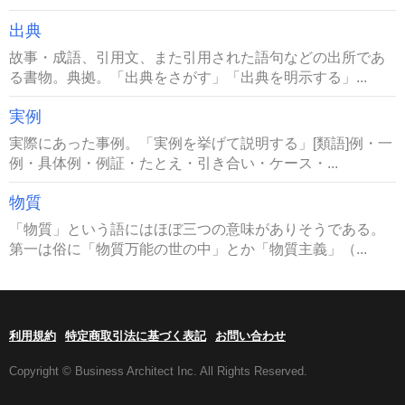
出典
故事・成語、引用文、また引用された語句などの出所であ
る書物。典拠。「出典をさがす」「出典を明示する」...
実例
実際にあった事例。「実例を挙げて説明する」[類語]例・一
例・具体例・例証・たとえ・引き合い・ケース・...
物質
「物質」という語にはほぼ三つの意味がありそうである。
第一は俗に「物質万能の世の中」とか「物質主義」（...
利用規約
特定商取引法に基づく表記
お問い合わせ
Copyright © Business Architect Inc. All Rights Reserved.