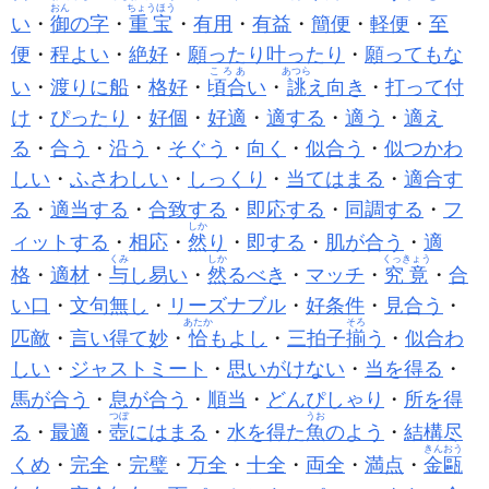
おん
ちょうほう
い
・
御
の字
・
重宝
・
有用
・
有益
・
簡便
・
軽便
・
至
便
・
程よい
・
絶好
・
願ったり叶ったり
・
願ってもな
ころあ
あつら
い
・
渡りに船
・
格好
・
頃合
い
・
誂
え向き
・
打って付
け
・
ぴったり
・
好個
・
好適
・
適する
・
適う
・
適え
る
・
合う
・
沿う
・
そぐう
・
向く
・
似合う
・
似つかわ
しい
・
ふさわしい
・
しっくり
・
当てはまる
・
適合す
る
・
適当する
・
合致する
・
即応する
・
同調する
・
フ
しか
ィットする
・
相応
・
然
り
・
即する
・
肌が合う
・
適
くみ
しか
くっきょう
格
・
適材
・
与
し易い
・
然
るべき
・
マッチ
・
究竟
・
合
い口
・
文句無し
・
リーズナブル
・
好条件
・
見合う
・
あたか
そろ
匹敵
・
言い得て妙
・
恰
もよし
・
三拍子
揃
う
・
似合わ
しい
・
ジャストミート
・
思いがけない
・
当を得る
・
馬が合う
・
息が合う
・
順当
・
どんぴしゃり
・
所を得
つぼ
うお
る
・
最適
・
壺
にはまる
・
水を得た
魚
のよう
・
結構尽
きんおう
くめ
・
完全
・
完璧
・
万全
・
十全
・
両全
・
満点
・
金甌