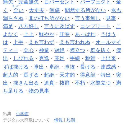
無欠
・
完全無欠
・
百パーセント
・
パーフェクト
・
全
まった
く
・
全
い
・
大丈夫
・
無傷
・
間然する所がない
・
水も
漏らさぬ
・
非の打ち所がない
・
言う事無し
・
見事
・
満足
・
八方好し
・
言うに及ばず
・
コンプリート
・
こ
よなく
・
上上
・
鮮やか
・
圧巻
・
あっぱれ
・
うはう
は
・
上手
・
えも言わず
・
えも言われぬ
・
オールマイ
ティー
・
会心
・
神業
・
冠絶
・
際立つ
・
群を抜く
・
傑
出
・
しびれる
・
秀逸
・
充足
・
手練
・
称賛
・
上出来
・
た
ずば抜ける
・
卓出
・
卓絶
・
卓抜
・
長
ける
・
達成感
・
超人的
・
長ずる
・
超絶
・
天才的
・
得意顔
・
特出
・
突
出
・
抜きん出る
・
迫真
・
抜群
・
不朽
・
水際立つ
・
満
ち足りる
・
物の見事
出典
小学館
デジタル大辞泉について
情報
|
凡例