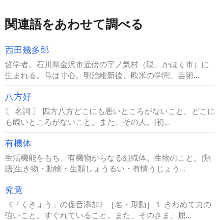
関連語をあわせて調べる
西田幾多郎
哲学者。石川県金沢市近傍の宇ノ気村（現、かほく市）に
生まれる。号は寸心。明治維新後、欧米の学問、芸術...
八方好
〘 名詞 〙 四方八方どこにも悪いところがないこと。どこに
も醜いところがないこと。また、その人。[初...
有機体
生活機能をもち、有機物からなる組織体。生物のこと。[類
語]生き物・動物・生類しょうるい・有情うじょう...
究竟
《「くきょう」の促音添加》［名・形動］１ きわめて力の
強いこと。すぐれていること。また、そのさま。屈...