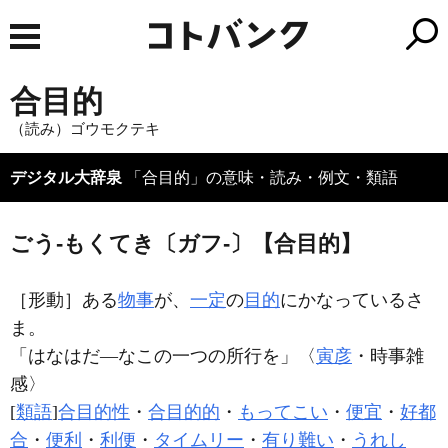
合目的
（読み）ゴウモクテキ
デジタル大辞泉
「合目的」の意味・読み・例文・類語
ごう‐もくてき〔ガフ‐〕【合目的】
［形動］
ある
物事
が、
一定
の
目的
にかなっているさ
ま。
「はなはだ―なこの一つの所行を」〈
寅彦
・時事雑
感〉
[
類語
]
合目的性
・
合目的的
・
もってこい
・
便宜
・
好都
合
・
便利
・
利便
・
タイムリー
・
有り難い
・
うれし