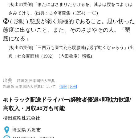
[初出の実例]「またにはさまりたりけるを、其よは腰をつよくは
さみてけり」(出典：古今著聞集（1254）一〇)
②
( 形動 ) 態度が弱く消極的であること。思い切った
態度に出ないこと。また、そのさまやその人。「弱
腰になる」
[初出の実例]「三四万も棄てたら弱腰連は必ず動くぢゃらう」(出
典：社会百面相（1902）〈内田魯庵〉増税)
出典
精選版 日本国語大辞典
精選版 日本国語大辞典について
情報
|
凡例
4tトラック配送ドライバー/経験者優遇×即戦力歓迎/
高収入・月収40万も可能
柳田運輸株式会社
埼玉県 八潮市