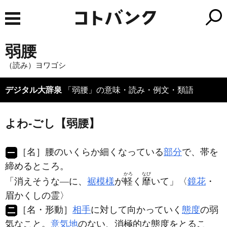
弱腰
（読み）ヨワゴシ
デジタル大辞泉
「弱腰」の意味・読み・例文・類語
よわ‐ごし【弱腰】
［名］
腰のいくらか細くなっている
部分
で、帯を
締めるところ。
かろ
なび
「消えそうな―に、
裾模様
が
軽
く
靡
いて」〈
鏡花
・
眉かくしの霊〉
［名・形動］
相手
に対して向かっていく
態度
の弱
気なこと。
意気地
のない、消極的な態度をとるこ