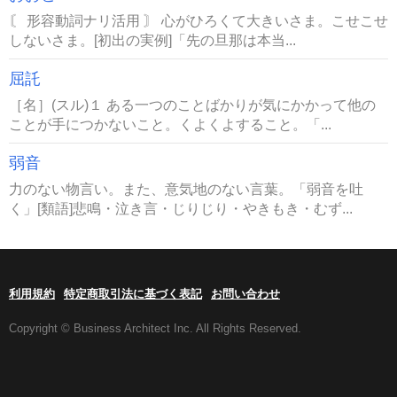
〘 形容動詞ナリ活用 〙 心がひろくて大きいさま。こせこせ
しないさま。[初出の実例]「先の旦那は本当...
屈託
［名］(スル)１ ある一つのことばかりが気にかかって他の
ことが手につかないこと。くよくよすること。「...
弱音
力のない物言い。また、意気地のない言葉。「弱音を吐
く」[類語]悲鳴・泣き言・じりじり・やきもき・むず...
利用規約
特定商取引法に基づく表記
お問い合わせ
Copyright © Business Architect Inc. All Rights Reserved.