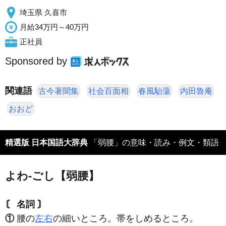
埼玉県 久喜市
月給34万円～40万円
正社員
Sponsored by
関連語
古今著聞集
社会百面相
春風駘蕩
内田魯庵
おおど
精選版 日本国語大辞典
「弱腰」の意味・読み・例文・類語
よわ‐ごし【弱腰】
〘 名詞 〙
①
腰の
左右
の細いところ。帯をしめるところ。