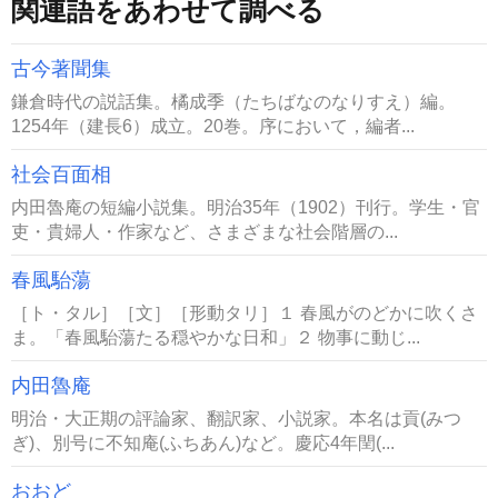
関連語をあわせて調べる
古今著聞集
鎌倉時代の説話集。橘成季（たちばなのなりすえ）編。
1254年（建長6）成立。20巻。序において，編者...
社会百面相
内田魯庵の短編小説集。明治35年（1902）刊行。学生・官
吏・貴婦人・作家など、さまざまな社会階層の...
春風駘蕩
［ト・タル］［文］［形動タリ］１ 春風がのどかに吹くさ
ま。「春風駘蕩たる穏やかな日和」２ 物事に動じ...
内田魯庵
明治・大正期の評論家、翻訳家、小説家。本名は貢(みつ
ぎ)、別号に不知庵(ふちあん)など。慶応4年閏(...
おおど