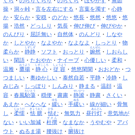
くら
・
のらりくらり
・
のらくら
・
ぼやかす
・
無節
操
・
洞ヶ峠
・
言を左右にする
・
言葉を濁す
・
心静
か
・
安らか
・
安穏
・
のどか
・
悠長
・
悠然
・
悠悠
・
悠
揚
・
浩然
・
どっしり
・
気長
・
伸び伸び
・
伸びやか
・
のんびり
・
屈託無い
・
自然体
・
のんどり
・
しなや
か
・
しとやか
・
なよやか
・
なよなよ
・
しっとり
・
物
しずしず
えんぜん
柔らか
・
静静
・
ソフト
・
おっとり
・
婉然
・
しおらし
い
・
閑語
・
たおやか
・
ナイーブ
・
心優しい
・
柔和
・
おうよう
しずこころ
しょうよう
温雅
・
鷹揚
・
静心
・
従容
・
悠悠閑閑
・
おおどか
・
つ
つましい
・
奥ゆかしい
・
泰然自若
・
平静
・
冷静
・
し
みじみ
・
しっぽり
・
しんみり
・
静まる
・
温顔
・
温
たいとう
せいひつ
容
・
春風
駘蕩
・
穏便
・
粛粛
・
静謐
・
静粛
・
さくい
・
ゆる
ぬる
あえか
・
へなへな
・
緩
い
・
手
緩
い
・
線が細い
・
骨無
じゅうだ
きょうおく
ひる
あんどん
し
・
柔懦
・
怯臆
・
怯
む
・
無気力
・
昼
行灯
・
意気地が
ずさん
ない
・
いい加減
・
杜撰
・
なまなか
・
うやむや
・
アバ
ふ
ウト
・
ぬるま湯
・
腰抜け
・
腑
抜け