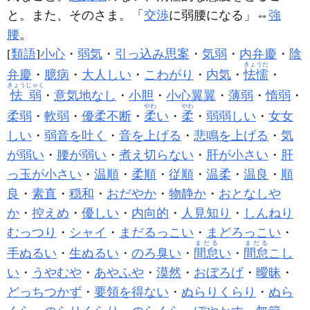
と。また、そのさま。「
交渉
に
弱腰
になる」⇔
強
腰
。
[
類語
]
小心
・
弱気
・
引っ込み思案
・
気弱
・
内弁慶
・
陰
きょうだ
弁慶
・
臆病
・
大人しい
・
こわがり
・
内気
・
怯懦
・
きょうじゃく
怯弱
・
意気地なし
・
小胆
・
小心翼翼
・
薄弱
・
惰弱
・
やわ
やわ
柔弱
・
軟弱
・
優柔不断
・
柔
い
・
柔
・
弱弱しい
・
女女
しい
・
弱音を吐く
・
音を上げる
・
悲鳴を上げる
・
気
が弱い
・
腰が弱い
・
煮え切らない
・
肝が小さい
・
肝
っ玉が小さい
・
温順
・
柔順
・
従順
・
温柔
・
温良
・
順
良
・
素直
・
穏和
・
おだやか
・
物静か
・
おとなしや
か
・
控えめ
・
優しい
・
内向的
・
人見知り
・
しんねり
むっつり
・
シャイ
・
まだるっこい
・
まどろっこい
・
まだる
まだる
手ぬるい
・
生ぬるい
・
のろ臭い
・
間怠
い
・
間怠
こし
い
・
うやむや
・
あやふや
・
漠然
・
おぼろげ
・
曖昧
・
どっちつかず
・
要領を得ない
・
ぬらりくらり
・
ぬら