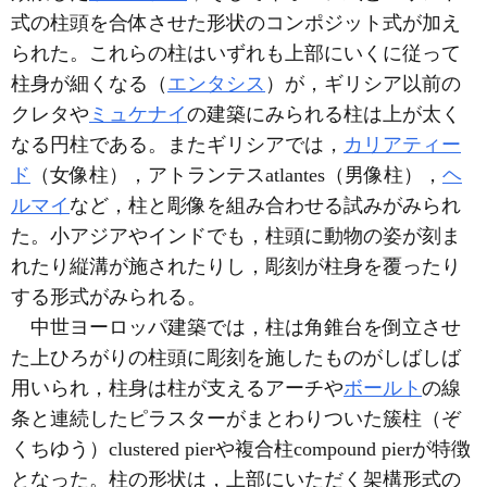
式の柱頭を合体させた形状のコンポジット式が加え
られた。これらの柱はいずれも上部にいくに従って
柱身が細くなる（
エンタシス
）が，ギリシア以前の
クレタや
ミュケナイ
の建築にみられる柱は上が太く
なる円柱である。またギリシアでは，
カリアティー
ド
（女像柱），アトランテスatlantes（男像柱），
ヘ
ルマイ
など，柱と彫像を組み合わせる試みがみられ
た。小アジアやインドでも，柱頭に動物の姿が刻ま
れたり縦溝が施されたりし，彫刻が柱身を覆ったり
する形式がみられる。
中世ヨーロッパ建築では，柱は角錐台を倒立させ
た上ひろがりの柱頭に彫刻を施したものがしばしば
用いられ，柱身は柱が支えるアーチや
ボールト
の線
条と連続したピラスターがまとわりついた簇柱（ぞ
くちゆう）clustered pierや複合柱compound pierが特徴
となった。柱の形状は，上部にいただく架構形式の