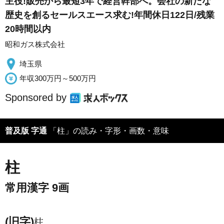
主役!販売から最短3年で経営幹部へ。会社の新たな
歴史を創るセールスエース求む!年間休日122日/残業
20時間以内
昭和ガス株式会社
埼玉県
年収300万円～500万円
Sponsored by
普及版 字通
「柱」の読み・字形・画数・意味
柱
常用漢字 9画
(旧字)