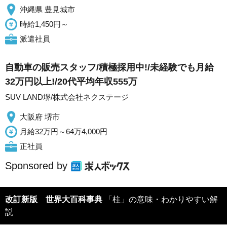
沖縄県 豊見城市
時給1,450円～
派遣社員
自動車の販売スタッフ/積極採用中!/未経験でも月給
32万円以上!/20代平均年収555万
SUV LAND堺/株式会社ネクステージ
大阪府 堺市
月給32万円～64万4,000円
正社員
Sponsored by
改訂新版 世界大百科事典
「柱」の意味・わかりやすい解
説