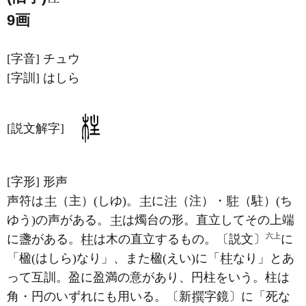
9画
[字音]
チュウ
[字訓]
はしら
[説文解字]
[字形]
形声
声符は
（主）(しゆ)。
に
（注）・
（駐）(ち
ゆう)の声がある。
は燭台の形。直立してその上端
六上
に盞がある。
は木の直立するもの。〔説文〕
に
「楹(はしら)なり」、また楹(えい)に「
なり」とあ
って互訓。盈に盈満の意があり、円柱をいう。柱は
角・円のいずれにも用いる。〔新
字鏡〕に「死な