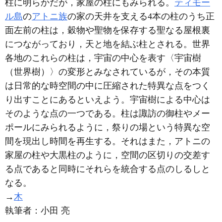
柱に明らかだが，家屋の柱にもみられる。
ティモー
ル島
の
アトニ族
の家の天井を支える4本の柱のうち正
面左前の柱は，穀物や聖物を保存する聖なる屋根裏
につながっており，天と地を結ぶ柱とされる。世界
各地のこれらの柱は，宇宙の中心を表す〈宇宙樹
（世界樹）〉の変形とみなされているが，その本質
は日常的な時空間の中に圧縮された特異な点をつく
り出すことにあるといえよう。宇宙樹による中心は
そのような点の一つである。柱は諏訪の御柱やメー
ポールにみられるように，祭りの場という特異な空
間を現出し時間を再生する。それはまた，アトニの
家屋の柱や大黒柱のように，空間の区切りの交差す
る点であると同時にそれらを統合する点のしるしと
なる。
→
木
執筆者：
小田 亮