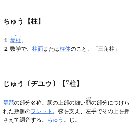
ちゅう【柱】
ことじ
１
琴柱
。
２
数学で、
柱面
または
柱体
のこと。「三角
柱
」
じゅう〔ヂユウ〕【
▽
柱】
くび
琵琶
の部分名称。胴の上部の細い
頸
の部分につけら
れた数個の
フレット
。弦を支え、左手でその上を押
さえて調音する。
ちゅう
。じ。