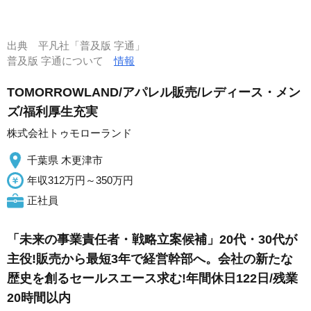
出典
平凡社「普及版 字通」
普及版 字通について
情報
TOMORROWLAND/アパレル販売/レディース・メン
ズ/福利厚生充実
株式会社トゥモローランド
千葉県 木更津市
年収312万円～350万円
正社員
「未来の事業責任者・戦略立案候補」20代・30代が
主役!販売から最短3年で経営幹部へ。会社の新たな
歴史を創るセールスエース求む!年間休日122日/残業
20時間以内