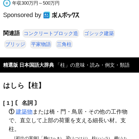
年収300万円～500万円
Sponsored by
関連語
コンクリートブロック造
ゴシック建築
ブリッジ
平家物語
三角柱
精選版 日本国語大辞典
「柱」の意味・読み・例文・類語
はしら【柱】
[ 1 ]
〘 名詞 〙
①
建築物
または橋・門・鳥居・その他の工作物
で、直立して上部の荷重を支える細長い材。支
柱。
[初出の実例]「桷
、梁
、柱
、楹
(はへき)
(うつはり)
(ハシラ)
(うた