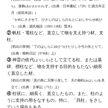
、藻飾
らず」(出典：日本書紀（720）仁徳元年正
ち)
(ゑかきかさ)
月（前田本訓）)
「かめにささせて、ひさしのはしらのもとにおしやらせ給ひ
つ」(出典：源氏物語（1001‐14頃）賢木)
②
帆柱・電柱など、直立して物を支え持つ材。支
柱。
[初出の実例]「丁のはしらにゆひつけたりし小弓の矢とりて」
(出典：蜻蛉日記（974頃）上)
③
神霊の依代
として立てる柱、または墓
(よりしろ)
碑、標柱など、物を支持する目的をもたない細長
く直立した材。
[初出の実例]「其の島に天降り坐して、天の御柱
を見
(みはしら)
立て」(出典：古事記（712）上)
④
柱状に、細長く、直立したもの。また、柱のよ
うに支持の用をなすもの。特に、「貝柱」をさし
ていう場合もある。