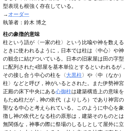
型表現も根強く存在している。
→
オーダー
執筆者：
鈴木 博之
柱の象徴的意味
柱という語が〈一家の柱〉という比喩や神を数える
ときに使われるように，日本では柱は〈中心〉や神
の観念に結びついている。日本の旧家屋は田の字型
に配列された4部屋を基本単位とするといわれるが，
その接し合う中心の柱を〈
大黒柱
〉や〈中（なか）
柱〉などと呼び，神がいるとされた。また伊勢神宮
正殿の床下中央にある
心御柱
は建築構造上の意味を
もたぬ柱だが，神の依代（よりしろ）であり神宮の
聖なる中心と考えられている。このように中心を象
徴し神の依代となる柱の原形は，建築そのものとは
無関係な，神事の際に祭場のしるしとして屋外に立