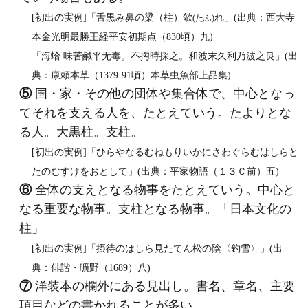
[初出の実例]「舌黒み鼻の梁（柱）欹
れ」(出典：西大寺
(たふ)
本金光明最勝王経平安初期点（830頃）九)
「海蛤 味苦鹹平无毒。不抅時採之。和波末久利乃波之良」(出
典：康頼本草（1379‐91頃）本草虫魚部上品集)
⑤
国・家・その他の団体や集合体で、中心となっ
てそれを支える人を、たとえていう。たよりとな
る人。大黒柱。支柱。
[初出の実例]「ひらやなるむねもりいかにさわぐらむはしらと
たのむすけをおとして」(出典：平家物語（１３Ｃ前）五)
⑥
全体の支えとなる物事をたとえていう。中心と
なる重要な物事。支柱となる物事。「日本文化の
柱」
[初出の実例]「摂待のはしら見たてん松の陰〈釣雪〉」(出
典：俳諧・曠野（1689）八)
⑦
洋装本の欄外にある見出し。書名、章名、主要
項目などの書かれることが多い。