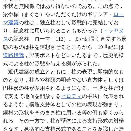
形状と無関係ではあり得ないのである。この点で，
梁や楣（まぐさ）をいただくだけのギリシア・
ロー
マ建築
の柱は，独立柱として形態的に完結してお
り，記念柱に用いられることも多かった（
トラヤヌ
ス
の記念柱。ローマ，113）。また細長く直立する形
態のものは柱を連想させるところから，19世紀には
道路標識
，郵便ポストなどにいたるまで，歴史的様
式による柱の形態を与える例がみられた。
近代建築の成立とともに，柱の表現は即物的なも
のとなり，柱基や柱頭の明確でない直方体もしくは
円柱形の柱が多用されるようになる。一階を柱だけ
で支えて地面を開放する
ピロティ
の手法に代表され
るような，構造支持体としての柱の表現が強まり，
鋼材の形状をそのまま柱に用いる等の例も多くみら
れる。その一方で，柱が壁体による支持形式の対極
をなす，象徴的な支持形式であることを意識した造