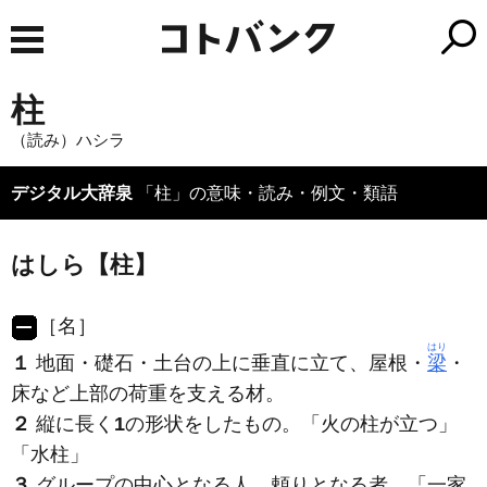
柱
（読み）ハシラ
デジタル大辞泉
「柱」の意味・読み・例文・類語
はしら【柱】
［名］
はり
１
地面・礎石・土台の上に垂直に立て、屋根・
梁
・
床など上部の荷重を支える材。
２
縦に長く
1
の形状をしたもの。「火の
柱
が立つ」
「水
柱
」
３
グループの中心となる人。頼りとなる者。「一家