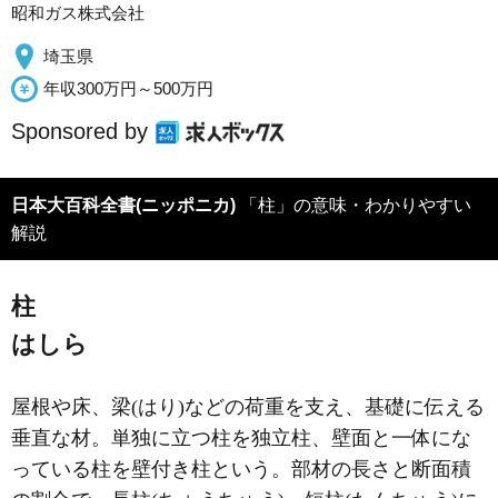
昭和ガス株式会社
埼玉県
年収300万円～500万円
Sponsored by
日本大百科全書(ニッポニカ)
「柱」の意味・わかりやすい
解説
柱
はしら
屋根や床、梁(はり)などの荷重を支え、基礎に伝える
垂直な材。単独に立つ柱を独立柱、壁面と一体にな
っている柱を壁付き柱という。部材の長さと断面積