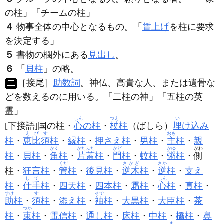
の
柱
」「チームの
柱
」
４
物事全体の中心となるもの。「
賃上げ
を
柱
に要求
を決定する」
５
書物の欄外にある
見出し
。
６
「
貝柱
」の略。
［接尾］
助数詞
。神仏、高貴な人、または遺骨な
どを数えるのに用いる。「二
柱
の神」「五
柱
の英
霊」
しん
つえ
い
[下接語]国の柱・
心
の柱
・
杖
柱
（ばしら）
埋
け込み
えびす
おも
柱
・
恵比須
柱
・
縁柱
・
押さえ柱
・
男柱
・
主
柱
・
親
かく
かたふた
かど
かゆ
がわ
柱
・
貝柱
・
角
柱
・
片蓋
柱
・
門
柱
・
蚊柱
・
粥
柱
・
側
くだ
さかぎ
さか
柱・
狂言柱
・
管
柱
・
後見柱
・
逆木
柱
・
逆
柱
・
支え
して
しん
柱
・
仕手
柱
・
四天柱
・
四本柱
・
霜柱
・
心
柱
・
真柱
・
すけ
す
そで
助
柱
・
須
柱
・
添え柱
・
袖
柱
・
大黒柱
・
大臣柱
・
茶
つか
柱
・
束
柱
・
電信柱
・
通し柱
・
床柱
・
中柱
・
橋柱
・
鼻
ま