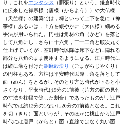
り，これを
エンタシス
（胴張り）という。鎌倉時代
に伝来した禅宗様（唐様（からよう））や大仏様
（天竺様）の建築では，粽といって上下を急に（禅
宗様）あるいは，上方を緩やかに（大仏様）細める
手法が用いられた。円柱は角材の角（かど）を落と
して八角にし，さらに十六角，三十二角と順次丸く
仕上げていくが，室町時代以降は床下などに隠れる
部分を八角のまま使用するようになる。江戸時代に
は縦に溝を付けた
胡麻殻決り
（ごまがらじやくり）
の円柱もある。方柱は平安時代以降，角を落として
面（めん）をとるが，そのとり方は時代が下ると小
さくなり，平安時代は5分の1前後（片方の面の見付
の寸法を柱幅で除した割合）であったものが，江戸
時代では約12分の1ないし20分の1前後となる。これ
を切（きり）面というが，そのほかに桃山から江戸
時代には唐戸（からと）面（直線ではなく丸い面