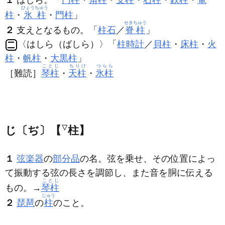
ひょうちゅう
柱
・
氷柱
・
門柱
」
せきちゅう
２
支えとなるもの。「
柱石
／
脊柱
」
〈はしら（ばしら）〉「
柱時計
／
貝柱
・
床柱
・
火
柱
・
帆柱
・
大黒柱
」
ことじ
ちりけ
つらら
［難読］
琴柱
・
天柱
・
氷柱
じ〔ぢ〕【
▽
柱】
１
弦楽器
の
部分品
の名。弦を乗せ、その位置によっ
て振動する弦の長さを調節し、また音を胴に伝える
ことじ
もの。→
琴柱
じゅう
２
琵琶
の
柱
のこと。