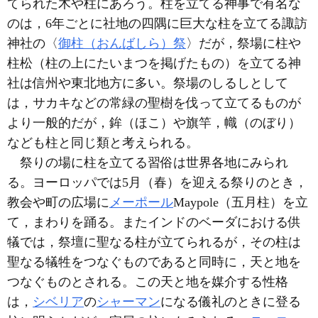
てられた木や柱にあろう。柱を立てる神事で有名な
のは，6年ごとに社地の四隅に巨大な柱を立てる諏訪
神社の〈
御柱（おんばしら）祭
〉だが，祭場に柱や
柱松（柱の上にたいまつを掲げたもの）を立てる神
社は信州や東北地方に多い。祭場のしるしとして
は，サカキなどの常緑の聖樹を伐って立てるものが
より一般的だが，鉾（ほこ）や旗竿，幟（のぼり）
なども柱と同じ類と考えられる。
祭りの場に柱を立てる習俗は世界各地にみられ
る。ヨーロッパでは5月（春）を迎える祭りのとき，
教会や町の広場に
メーポール
Maypole（五月柱）を立
て，まわりを踊る。またインドのベーダにおける供
犠では，祭壇に聖なる柱が立てられるが，その柱は
聖なる犠牲をつなぐものであると同時に，天と地を
つなぐものとされる。この天と地を媒介する性格
は，
シベリア
の
シャーマン
になる儀礼のときに登る