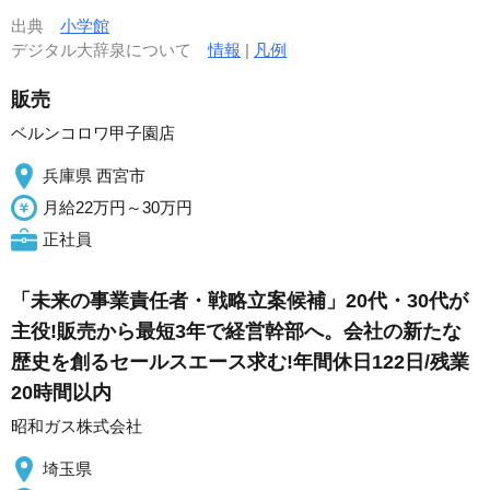
出典
小学館
デジタル大辞泉について
情報
|
凡例
販売
ベルンコロワ甲子園店
兵庫県 西宮市
月給22万円～30万円
正社員
「未来の事業責任者・戦略立案候補」20代・30代が
主役!販売から最短3年で経営幹部へ。会社の新たな
歴史を創るセールスエース求む!年間休日122日/残業
20時間以内
昭和ガス株式会社
埼玉県