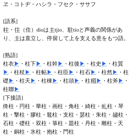
ヱ・コトヂ・ハシラ・フセク・ササフ
[語系]
・
（住）dioは
tjio、
tioと声義の関係があ
り、
は直立し、停留して上を支える意をもつ語。
[熟語]
柱衣
▶
・柱下
▶
・柱幹
▶
・柱後
▶
・柱史
▶
・柱質
▶
・柱杖
▶
・柱帖
▶
・柱臣
▶
・柱石
▶
・柱然
▶
・柱
礎
▶
・柱天
▶
・柱棟
▶
・柱頭
▶
・柱
▶
・柱斧
▶
・
柱聯
▶
[下接語]
倚柱・円柱・華柱・画柱・角柱・綺柱・
柱・琴
柱・撃柱・膠柱・鼇柱・支柱・瑟柱・朱柱・
柱・
石柱・礎柱・双柱・箏柱・題柱・丹柱・雕柱・天
柱・銅柱・氷柱・抱柱・門柱