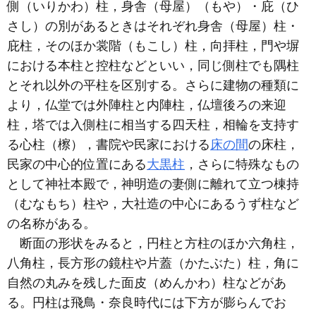
側（いりかわ）柱，身舎（母屋）（もや）・庇（ひ
さし）の別があるときはそれぞれ身舎（母屋）柱・
庇柱，そのほか裳階（もこし）柱，向拝柱，門や塀
における本柱と控柱などといい，同じ側柱でも隅柱
とそれ以外の平柱を区別する。さらに建物の種類に
より，仏堂では外陣柱と内陣柱，仏壇後ろの来迎
柱，塔では入側柱に相当する四天柱，相輪を支持す
る心柱（檫），書院や民家における
床の間
の床柱，
民家の中心的位置にある
大黒柱
，さらに特殊なもの
として神社本殿で，神明造の妻側に離れて立つ棟持
（むなもち）柱や，大社造の中心にあるうず柱など
の名称がある。
断面の形状をみると，円柱と方柱のほか六角柱，
八角柱，長方形の鏡柱や片蓋（かたぶた）柱，角に
自然の丸みを残した面皮（めんかわ）柱などがあ
る。円柱は飛鳥・奈良時代には下方が膨らんでお