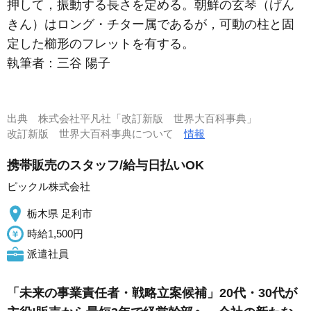
押して，振動する長さを定める。朝鮮の玄琴（げん
きん）はロング・チター属であるが，可動の柱と固
定した櫛形のフレットを有する。
執筆者：
三谷 陽子
出典
株式会社平凡社「改訂新版 世界大百科事典」
改訂新版 世界大百科事典について
情報
携帯販売のスタッフ/給与日払いOK
ピックル株式会社
栃木県 足利市
時給1,500円
派遣社員
「未来の事業責任者・戦略立案候補」20代・30代が