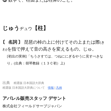
③
数学で、柱面または柱体のこと。
じゅう
【柱】
ヂュウ
〘 名詞 〙
琵琶の棹の上に付けてその上または際
(き
を指で押えて音の高さを変えるもの。じゅ。
わ)
[初出の実例]「ちうさすては、つねににぎるやうに見すべきな
り」(出典：胡琴教録（１３Ｃ初）上)
出典
精選版 日本国語大辞典
精選版 日本国語大辞典について
情報
|
凡例
アパレル販売スタッフ デサント
株式会社フィールドサーブジャパン