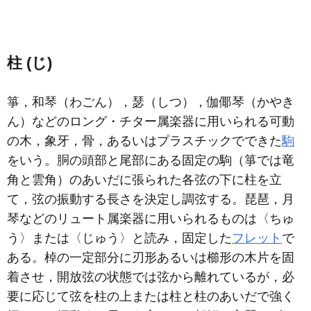
柱 (じ)
箏，和琴（わごん），瑟（しつ），伽倻琴（かやき
ん）などのロング・チター属楽器に用いられる可動
の木，象牙，骨，あるいはプラスチックでできた
駒
をいう。胴の頭部と尾部にある固定の駒（箏では竜
角と雲角）のあいだに張られた各弦の下に柱を立
て，弦の振動する長さを決定し調弦する。琵琶，月
琴などのリュート属楽器に用いられるものは〈ちゅ
う〉または〈じゅう〉と読み，固定した
フレット
で
ある。棹の一定部分に刃形あるいは櫛形の木片を固
着させ，開放弦の状態では弦から離れているが，必
要に応じて弦を柱の上または柱と柱のあいだで強く