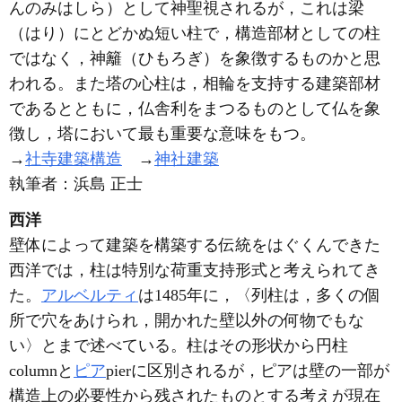
んのみはしら）として神聖視されるが，これは梁
（はり）にとどかぬ短い柱で，構造部材としての柱
ではなく，神籬（ひもろぎ）を象徴するものかと思
われる。また塔の心柱は，相輪を支持する建築部材
であるとともに，仏舎利をまつるものとして仏を象
徴し，塔において最も重要な意味をもつ。
→
社寺建築構造
→
神社建築
執筆者：
浜島 正士
西洋
壁体によって建築を構築する伝統をはぐくんできた
西洋では，柱は特別な荷重支持形式と考えられてき
た。
アルベルティ
は1485年に，〈列柱は，多くの個
所で穴をあけられ，開かれた壁以外の何物でもな
い〉とまで述べている。柱はその形状から円柱
columnと
ピア
pierに区別されるが，ピアは壁の一部が
構造上の必要性から残されたものとする考えが現在