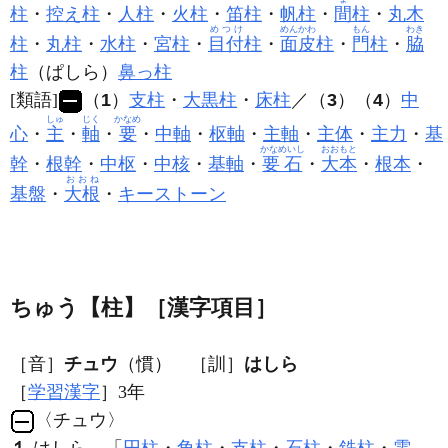
柱
・
控え柱
・
人柱
・
火柱
・
笛柱
・
帆柱
・
間
柱
・
丸木
めつけ
めんかわ
もん
わき
柱
・
丸柱
・
水柱
・
宮柱
・
目付
柱
・
面皮
柱
・
門
柱
・
脇
柱
（ぱしら）
鼻っ柱
[類語]
（
1
）
支柱
・
大黒柱
・
床柱
／（
3
）（
4
）
中
しゅ
じく
かなめ
心
・
主
・
軸
・
要
・
中軸
・
枢軸
・
主軸
・
主体
・
主力
・
基
かなめいし
おおもと
幹
・
根幹
・
中枢
・
中核
・
基軸
・
要石
・
大本
・
根本
・
おおね
基盤
・
大根
・
キーストーン
ちゅう【柱】［漢字項目］
［音］
チュウ
（慣） ［訓］
はしら
［
学習漢字
］3年
〈チュウ〉
１
はしら。「
円柱
・
角柱
・
支柱
・
石柱
・
鉄柱
・
電