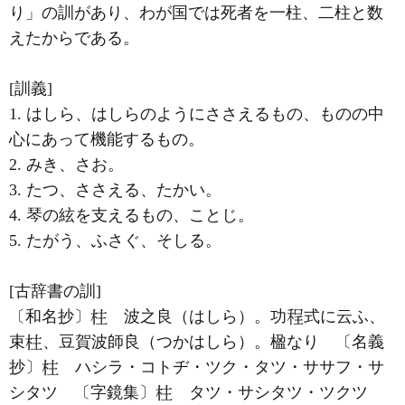
り」の訓があり、わが国では死者を一柱、二柱と数
えたからである。
[訓義]
1. はしら、はしらのようにささえるもの、ものの中
心にあって機能するもの。
2. みき、さお。
3. たつ、ささえる、たかい。
4. 琴の絃を支えるもの、ことじ。
5. たがう、ふさぐ、そしる。
[古辞書の訓]
〔和名抄〕
波之良（はしら）。功
式に云ふ、
束
、豆賀波師良（つかはしら）。楹なり 〔名義
抄〕
ハシラ・コトヂ・ツク・タツ・ササフ・サ
シタツ 〔字鏡集〕
タツ・サシタツ・ツクツ