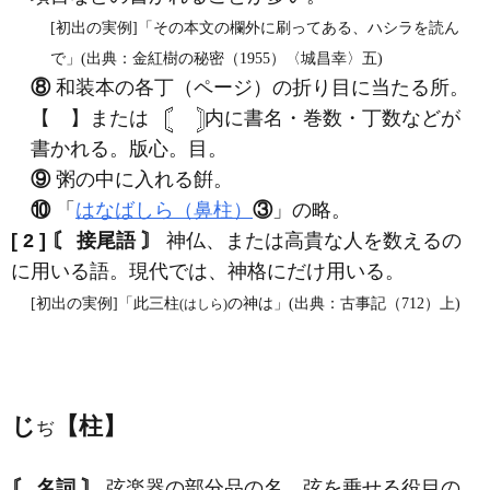
[初出の実例]「その本文の欄外に刷ってある、ハシラを読ん
で」(出典：金紅樹の秘密（1955）〈城昌幸〉五)
⑧
和装本の各丁（ページ）の折り目に当たる所。
【 】または
内に書名・巻数・丁数などが
書かれる。版心。目。
⑨
粥の中に入れる餠。
⑩
「
はなばしら（鼻柱）
③
」の略。
[ 2 ]
〘 接尾語 〙
神仏、または高貴な人を数えるの
に用いる語。現代では、神格にだけ用いる。
[初出の実例]「此三柱
の神は」(出典：古事記（712）上)
(はしら)
じ
【柱】
ぢ
〘 名詞 〙
弦楽器の部分品の名。弦を乗せる役目の