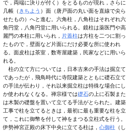
で，両端に決りが付く）をとるものが現れ，さらに
几帳（
きちよう
）面（唐戸面の丸い面を直線で尖ら
せたもの）へと進む。六角柱，八角柱はそれぞれ六
角円堂，八角円堂に用いられる。鏡柱は薬医門や高
麗門の本柱に用いられ，
片蓋柱
は方柱を二つに割っ
たもので，壁面など片面にだけ必要な所に使われ
る。面皮柱は茶室，数寄屋建築，民家などに用いら
れる。
柱の立て方については，日本古来の手法は掘立て
であったが，飛鳥時代に寺院建築とともに礎石立て
の手法が伝わり，それ以来掘立柱は特殊な場合にし
か使われなくなる。禅宗様では
礎石
の上に石製また
は木製の礎盤を置いて立てる手法がとられた。建築
工事で柱を立てるときは，最初に最も重要な柱を立
て，これに御幣を付して神をまつる立柱式を行う。
伊勢神宮正殿の床下中央に立てる柱は，
心御柱
（し