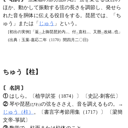
ほか、動かして振動する弦の長さを調節し、発せら
れた音を胴体に伝える役目をする。琵琶では、「ち
ゅう」または「
じゅう
」という。
[初出の実例]「返
上御琵琶於内
、付
直柱
、又懸
改緒
也」
二
一
二
一
二
一
(出典：玉葉‐嘉応二年（1170）閏四月二〇日)
ちゅう【柱】
〘 名詞 〙
①
はしら。〔植学訳筌（1874）〕 〔史記‐刺客伝〕
②
琴や琵琶
の弦をささえ、音を調えるもの。→
(びわ)
じゅう（柱）
。〔書言字考節用集（1717）〕 〔梁簡
文帝‐箏賦〕