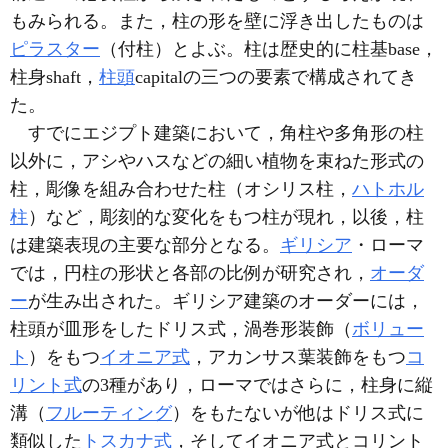
もみられる。また，柱の形を壁に浮き出したものは
ピラスター
（付柱）とよぶ。柱は歴史的に柱基base，
柱身shaft，
柱頭
capitalの三つの要素で構成されてき
た。
すでにエジプト建築において，角柱や多角形の柱
以外に，アシやハスなどの細い植物を束ねた形式の
柱，彫像を組み合わせた柱（オシリス柱，
ハトホル
柱
）など，彫刻的な変化をもつ柱が現れ，以後，柱
は建築表現の主要な部分となる。
ギリシア
・ローマ
では，円柱の形状と各部の比例が研究され，
オーダ
ー
が生み出された。ギリシア建築のオーダーには，
柱頭が皿形をしたドリス式，渦巻形装飾（
ボリュー
ト
）をもつ
イオニア式
，アカンサス葉装飾をもつ
コ
リント式
の3種があり，ローマではさらに，柱身に縦
溝（
フルーティング
）をもたないが他はドリス式に
類似した
トスカナ式
，そしてイオニア式とコリント