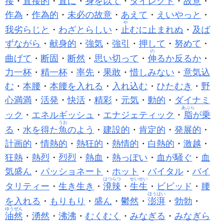
接
・
直接的
・
直
に
・
身を以て
・
ダイレクト
・
故意
・
作為
・
作為的
・
未必の故意
・
あえて
・
えいやっと
・
や
我劣らじと
・
わざとらしい
・
止
むに止まれぬ
・
及ば
ずながら
・
献身的
・
強気
・
強引
・
押して
・
努めて
・
の
曲げて
・
断固
・
断然
・
思い切って
・
伸
るか反るか
・
力一杯
・
精一杯
・
率先
・
果敢
・
惜しみない
・
意気込
む
・
本腰
・
本腰を入れる
・
入れ込む
・
ひたむき
・
野
心満満
・
活発
・
快活
・
精彩
・
元気
・
動的
・
ダイナミ
あぶら
ック
・
エネルギッシュ
・
エナジェティック
・
脂
が乗
うお
る
・
水を得た
魚
のよう
・
建設的
・
肯定的
・
発展的
・
計画的
・
情熱的
・
熱狂的
・
熱情的
・
白熱的
・
激越
・
狂熱
・
熱烈
・
烈烈
・
熱血
・
熱っぽい
・
血が騒ぐ
・
血
気盛ん
・
パッショネート
・
ホット
・
バイタル
・
バイ
はつらつ
せいせい
タリティー
・
生き生き
・
溌辣
・
生生
・
ビビッド
・
腰
ほうはい
を入れる
・
もりもり
・
盛ん
・
鬱然
・
澎湃
・
勃勃
・
ゆうぜん
油然
・
湧然
・
沸沸
・
むくむく
・
みなぎる
・
みなぎら