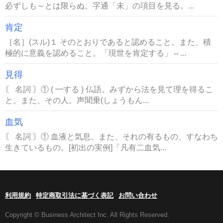
必ずしも～とは限らぬ。字通「未」の項目を見る。...
肯定
［名］(スル)１ そのとおりであると認めること。また、積
極的に意義を認めること。「現世を肯定する」⇔...
見得
〘 名詞 〙① ( ━する ) 仏語。みずから法を見て理を得るこ
と。また、その人。声聞乗(しょうもん...
血気
〘 名詞 〙① 血液と気息。また、それの有るもの、すなわち
生きているもの。[初出の実例]「凡有二血気...
利用規約
特定商取引法に基づく表記
お問い合わせ
Copyright © Business Architect Inc. All Rights Reserved.