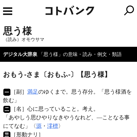
思う様
（読み）オモウサマ
デジタル大辞泉
「思う様」の意味・読み・例文・類語
おもう‐さま〔おもふ‐〕【思う様】
［副］
満足
のゆくまで。思う存分。「
思う様
酒を
飲む」
［名］
心に思っていること。考え。
「あやしう思ひやりなきやうなれど、―ことなる事
にてなむ」〈
源
・
澪標
〉
［形動ナリ］