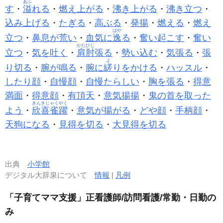
あふ
す
・
溢
れる
・
燃え上がる
・
沸き上がる
・
沸き立つ
・
込み上げる
・
たぎる
・
高ぶる
・
発揚
・
燃える
・
燃え
はや
立つ
・
鼻息が荒い
・
血気に
逸
る
・
奮い起こす
・
奮い
かたひじ
立つ
・
気を吐く
・
肩肘
張る
・
勢い込む
・
気張る
・
張
よ
り切る
・
腕が鳴る
・
腕に
縒
りをかける
・
ハッスル
・
したり顔
・
自慢顔
・
自慢たらしい
・
胸を張る
・
得意
満面
・
得意顔
・
有頂天
・
意気揚揚
・
鬼の首を取った
きんきじゃくやく
よう
・
欣喜雀躍
・
意気が揚がる
・
どや顔
・
手柄顔
・
天狗になる
・
見得を切る
・
大見得を切る
出典
小学館
デジタル大辞泉について
情報
|
凡例
「子育てママ支援」正看護師/訪問看護/常勤・日勤の
み