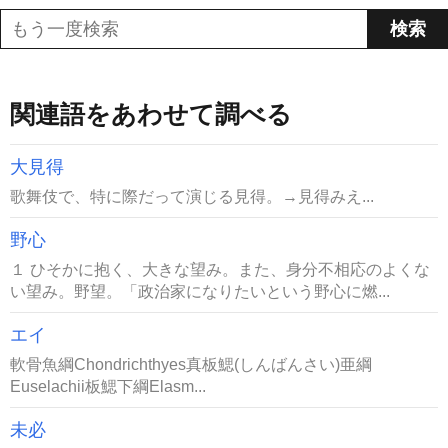
関連語をあわせて調べる
大見得
歌舞伎で、特に際だって演じる見得。→見得みえ...
野心
１ ひそかに抱く、大きな望み。また、身分不相応のよくな
い望み。野望。「政治家になりたいという野心に燃...
エイ
軟骨魚綱Chondrichthyes真板鰓(しんばんさい)亜綱
Euselachii板鰓下綱Elasm...
未必