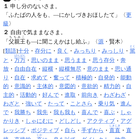
１
申し分のないさま。
「ふたばの人をも、―にかしづきおほしたて」〈
更
級
〉
２
自由で気ままなさま。
ちちみこ
「
父親王
も―に聞こえかはし給ふ」〈
源
・賢木〉
とく
[
類語
]
十分
・
存分に
・
良く
・
みっちり
・
みっしり
・
篤
ばんばん
と
・
万万
・
思いのまま
・
思うまま
・
思う存分
・
奔
放
・
自由自在
・
縦横
・
縦横無尽
・
意のまま
・
思い通
り
・
自在
・
求めて
・
奮って
・
積極的
・
自発的
・
能動
的
・
意識的
・
主体的
・
意図的
・
意欲的
・
精力的
・
自
主的
・
活動的
・
好んで
・
進取
・
前向き
・
わざわざ
・
わざと
・
強いて
・
たって
・
ことさら
・
乗り気
・
進ん
で
・
我勝ち
・
我先
・
我も我も
・
喜んで
・
喜ぶ
・
しゃ
かりき
・
しゃにむに
・
どしどし
・
アクティブ
・
アグ
じきじき
レッシブ
・
ポジティブ
・
自ら
・
手ずから
・
直直
・
直
じか