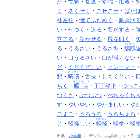
か
・
性急
・
拙速
・
多端
・
忙殺
・
く
・
あくせく
・
こせこせ
・
ばた
往左往
・
慌てふためく
・
動き回
い
・
せつく
・
迫る
・
要求する
・
立てる
・
急かせる
・
尻を叩く
・
おうむ
る
・
うるさい
・
うるさ型
・
鸚鵡
い
・
口うるさい
・
口が減らない
ど
・
くどくどしい
・
クレーマー
さくさく
懇
・
嘖嘖
・
舌長
・
しちくどい
・
ちょうちょう
ちく
・
喋喋
・
丁丁発止
・
つべこ
つくさ
・
ぶつぶつ
・
べちゃくち
す
・
やいやい
・
やかましい
・
や
ごまご
・
うろうろ
・
うろちょろ
けいけい
と
・
軽軽しい
・
軽軽
・
軽挙
・
軽
出典
小学館
デジタル大辞泉について