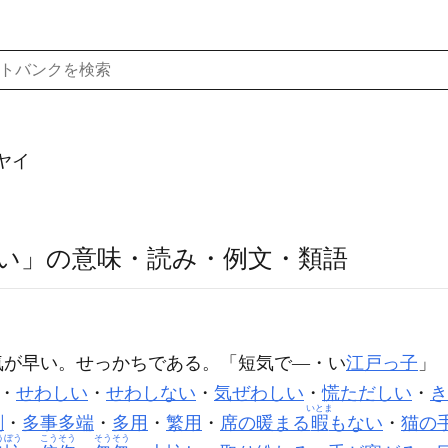
ヤイ
い」の意味・読み・例文・類語
気が早い。せっかちである。「短気で―・い
江戸っ子
」
・
せわしい
・
せわしない
・
気ぜわしい
・
慌ただしい
・
き
いとま
劇
・
多事多端
・
多用
・
繁用
・
席の暖まる
暇
もない
・
猫の
うぼう
こうそう
そうそう