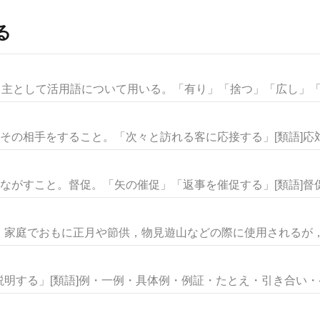
る
。主として活用語について用いる。「有り」「捨つ」「広し」「楽
その相手をすること。「次々と訪れる客に応接する」[類語]応対・
ながすこと。督促。「矢の催促」「返事を催促する」[類語]督促・
家庭でおもに正月や節供，物見遊山などの際に使用されるが，祝
明する」[類語]例・一例・具体例・例証・たとえ・引き合い・ケー