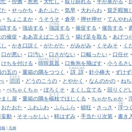
怱忙
・
倥偬
・
怱怱
・
大忙し
・
取り紛れる
・
手が塞がる
・
ばた
・
せっかち
・
あたふた
・
気早
・
大わらわ
・
貧乏暇無
る
・
ちょこまか
・
うそうそ
・
倉卒
・
押せ押せ
・
てんやわ
ごうだん
強請する
・
強迫する
・
強談
する
・
催促する
・
催告する
・
矢の催促
・
ああ言えばこう言う
・
揚げ足を取る
・
あげつ
返し
・
かき口説く
・
がたがた
・
がみがみ
・
くそみそ
・
く
・
口が悪い
・
口汚い
・
口さがない
・
口幅ったい
・
口任せ
けんけんごうごう
・
けちを付ける
・
喧喧囂囂
・
口角泡を飛ばす
・
小うるさ
じゅんじゅん
四の五の
・
重箱の隅をつつく
・
諄諄
・
針小棒大
・
ずけず
とうとう
べ
・
滔滔
・
どうのこうの
・
とやかく
・
なんのかの
・
ねち
ゃ
・
ぺちゃくちゃ
・
ぼろくそ
・
まくし立てる
・
回りくど
ようじ
かまし屋
・
重箱の隅を
楊枝
でほじくる
・
ちゃかちゃか
・
うわ
・
おたおた
・
ふわふわ
・
ふらふら
・
頓狂
・
さっさ
・
浮
つ
挙妄動
・
そそっかしい
・
軽はずみ
・
手当たり次第
・
書き
情報
|
凡例