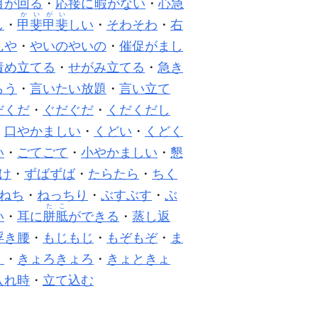
目が回る
・
応接に
暇
がない
・
心
急
かいがい
し
・
甲斐甲斐
しい
・
そわそわ
・
右
んや
・
やいのやいの
・
催促がまし
責め立てる
・
せがみ立てる
・
急き
らう
・
言いたい放題
・
言い立て
だくだ
・
ぐだぐだ
・
くだくだし
・
口やかましい
・
くどい
・
くどく
い
・
ごてごて
・
小やかましい
・
懇
け
・
ずばずば
・
たらたら
・
ちく
ねち
・
ねっちり
・
ぶすぶす
・
ぶ
たこ
い
・
耳に
胼胝
ができる
・
蒸し返
浮き腰
・
もじもじ
・
もぞもぞ
・
ま
く
・
きょろきょろ
・
きょときょ
入れ時
・
立て込む