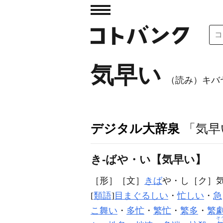
気早い
（読み）キバ
デジタル大辞泉
「気早
き‐ばや・い【気早い】
［形］
［文］
きば
や・し
［ク］
[
類語
]
目まぐるしい
・
忙しい
・
急
こ舞い
・
多忙
・
繁忙
・
繁多
・
繁
そ