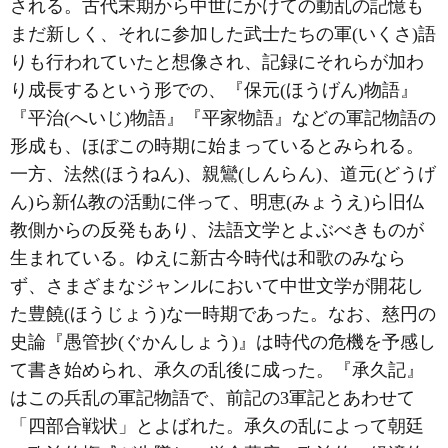
される。古代末期から中世にかけての動乱の記憶も
まだ新しく、それに参加した武士たちの軍(いくさ)語
りも行われていたと想像され、記録にそれらが加わ
り成長するという形での、『保元(ほうげん)物語』
『平治(へいじ)物語』『平家物語』などの軍記物語の
形成も、ほぼこの時期に始まっているとみられる。
一方、法然(ほうねん)、親鸞(しんらん)、道元(どうげ
ん)ら新仏教の活動に伴って、明恵(みょうえ)ら旧仏
教側からの反発もあり、法語文学とよぶべきものが
生まれている。ゆえに新古今時代は和歌のみなら
ず、さまざまなジャンルにおいて中世文学が開花し
た豊饒(ほうじょう)な一時期であった。なお、慈円の
史論『愚管抄(ぐかんしょう)』は時代の危機を予感し
て書き始められ、承久の乱後に成った。『承久記』
はこの兵乱の軍記物語で、前記の3軍記とあわせて
「四部合戦状」とよばれた。承久の乱によって朝廷