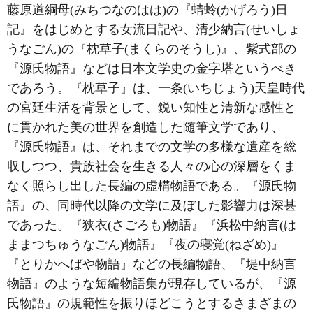
藤原道綱母(みちつなのはは)の『蜻蛉(かげろう)日
記』をはじめとする女流日記や、清少納言(せいしょ
うなごん)の『枕草子(まくらのそうし)』、紫式部の
『源氏物語』などは日本文学史の金字塔というべき
であろう。『枕草子』は、一条(いちじょう)天皇時代
の宮廷生活を背景として、鋭い知性と清新な感性と
に貫かれた美の世界を創造した随筆文学であり、
『源氏物語』は、それまでの文学の多様な遺産を総
収しつつ、貴族社会を生きる人々の心の深層をくま
なく照らし出した長編の虚構物語である。『源氏物
語』の、同時代以降の文学に及ぼした影響力は深甚
であった。『狭衣(さごろも)物語』『浜松中納言(は
ままつちゅうなごん)物語』『夜の寝覚(ねざめ)』
『とりかへばや物語』などの長編物語、『堤中納言
物語』のような短編物語集が現存しているが、『源
氏物語』の規範性を振りほどこうとするさまざまの