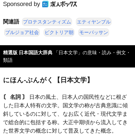
Sponsored by
関連語
プロテスタンティズム
エティヤンブル
ブルジョア社会
ビクトリア朝
モーパッサン
精選版 日本国語大辞典
「日本文学」の意味・読み・例文・
類語
にほん‐ぶんがく【日本文学】
〘 名詞 〙
日本の風土、日本人の国民性などに根ざ
した日本人特有の文学。国文学の称が古典意識に傾
斜しているのに対して、なお広く近代・現代文学ま
で総合的に包括する称。大正中期頃から流入してき
た世界文学の概念に対して普及してきた概念。