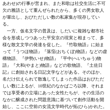
あわせ)の行事が営まれ、また和歌は社交生活に不可
欠の雅語として重んぜられたから、多くの男女歌人
が輩出し、おびただしい数の私家集が現存してい
る。
一方、仮名文字の普及は、しだいに複雑な都市社
会を形成しつつあった平安京の現実と相まって、多
様な散文文学の発達を促した。『竹取物語』に始ま
って『うつほ物語』『落窪(おちくぼ)物語』などの虚
構物語、『伊勢(いせ)物語』『平中(へいちゅう)物
語』『大和(やまと)物語』などの歌物語、『土佐日
記』に創始される日記文学などがある。そのほか、
名だけ伝えられて散逸してしまった作品はおびただ
しい数に上るが、10世紀のなかばごろ以降、それま
では享受者の立場にあった女性たちが、その生活の
なかに醸成された問題意識に基づいて創作活動を開
始し、ここに空前の女流文学時代が拓(ひら)かれた。