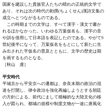
国家を建設した貴族官人たちの晴れの正統的文学で
あり、それは次の時代の勅撰(ちょくせん)漢詩文集の
成立へとつながるものである。
この時期までの文学は、すべて漢字・漢文で書か
れるほかなかった。いわゆる万葉仮名も、漢字の音
や訓を借用して日本語を表記したのである。やがて9
世紀後半になって、万葉仮名をもとにして新たに生
み出された平仮名の普及とともに、文学の歴史は期
を画するものとなる。
［秋山 虔］
平安時代
平城京から平安京への遷都は、奈良末期の政治の混
迷を打開し、律令政治を強化再編しようとする朝廷
の方針による。前代にまして積極的な大陸文化の移
入が図られ、都城の規模や制度文物が一途に唐風化