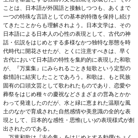
ことは、日本語が外国語と接触しつつも、あくまで
一つの特殊な言語としての基本的特徴を保持し続け
てきたことからも理解されよう。日本文学は、その
日本語による日本人の心性の表現として、古代の神
話・伝説をはじめとする多様なかつ独特な形態を時
代時代に開花させたが、とくに注意すべきは、早く
古代において日本語の特性を集約的に表現した和歌
が、『万葉集』にみられるごとき短歌という定型の
叙情詩に結実したことであろう。和歌は、もと民族
固有の口頭文芸として歌われたものであり、恋愛や
葬祭をはじめ種々の慶祝などさまざまの営為とかか
わって発達したのだが、水と緑に恵まれた温順な風
土のなかで育成された自然感情や美意識の全的な表
現として、日本的な感性・思惟(しい)の表現様式が創
出されたのである。
万葉和歌は『古今集』をはじめとする勅撰(ちょく