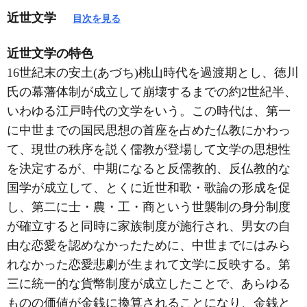
近世文学
目次を見る
近世文学の特色
16世紀末の安土(あづち)桃山時代を過渡期とし、徳川
氏の幕藩体制が成立して崩壊するまでの約2世紀半、
いわゆる江戸時代の文学をいう。この時代は、第一
に中世までの国民思想の首座を占めた仏教にかわっ
て、現世の秩序を説く儒教が登場して文学の思想性
を決定するが、中期になると反儒教的、反仏教的な
国学が成立して、とくに近世和歌・歌論の形成を促
し、第二に士・農・工・商という世襲制の身分制度
が確立すると同時に家族制度が施行され、男女の自
由な恋愛を認めなかったために、中世までにはみら
れなかった恋愛悲劇が生まれて文学に反映する。第
三に統一的な貨幣制度が成立したことで、あらゆる
ものの価値が金銭に換算されることになり、金銭と