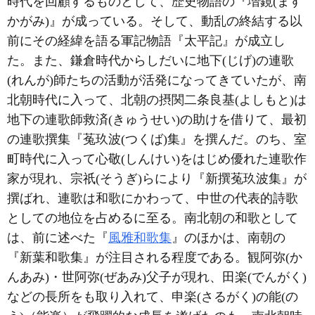
時代を回顧するものとして、歴史物語の『増鏡(ます
かがみ)』が成っている。そして、動乱の終結する以
前にその経緯を語る軍記物語『太平記』が成立し
た。また、鎌倉時代からしだいに地下(じげ)の連歌
(れんが)師たちの活動が活発になってきていたが、南
北朝時代に入って、北朝の摂関二条良基(よしもと)は
地下の連歌師救済(きゅうせい)の助けを借りて、最初
の連歌撰集『菟玖波(つくば)集』を撰んだ。のち、室
町時代に入って心敬(しんけい)をはじめ優れた連歌作
家が現れ、宗祇(そうぎ)らにより『新撰菟玖波集』が
撰ばれ、連歌は和歌にかわって、中世の代表的詩歌
としての地位を占めるに至る。南北朝の和歌として
は、前に述べた『
風雅和歌集
』のほかは、南朝の
『新葉和歌集』が注目される程度である。観阿弥(か
んあみ)・世阿弥(ぜあみ)父子が現れ、田楽(でんがく)
などの長所をも取り入れて、申楽(さるがく)の能(の