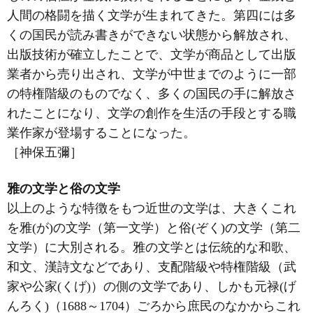
人間の格闘を描く文学が生まれてきた。第四には多
くの国民が読み書きができない状態から解放され、
出版技術が確立したことで、文学が商品として出版
業者から売り出され、文学が中世までのように一部
の特権階級のものでなく、多くの国民の手に解放さ
れたことになり、文学の創作を生活の手段とする職
業作家が登場することになった。
［神保五彌］
雅の文学と俗の文学
以上のような特徴をもつ近世の文学は、大きくこれ
を雅(が)の文学（第一文学）と俗(ぞく)の文学（第二
文学）に大別される。雅の文学とは伝統的な和歌、
和文、漢詩文などであり、支配階級や特権階級（武
家や公家(くげ)）の側の文学であり、しかも元禄(げ
んろく)（1688～1704）ごろから庶民のなかからこれ