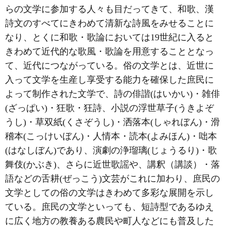
らの文学に参加する人々も目だってきて、和歌、漢
詩文のすべてにきわめて清新な詩風をみせることに
なり、とくに和歌・歌論においては19世紀に入ると
きわめて近代的な歌風・歌論を用意することとなっ
て、近代につながっている。俗の文学とは、近世に
入って文学を生産し享受する能力を確保した庶民に
よって制作された文学で、詩の俳諧(はいかい)・雑俳
(ざっぱい)・狂歌・狂詩、小説の浮世草子(うきよぞ
うし)・草双紙(くさぞうし)・洒落本(しゃれぼん)・滑
稽本(こっけいぼん)・人情本・読本(よみほん)・咄本
(はなしぼん)であり、演劇の浄瑠璃(じょうるり)・歌
舞伎(かぶき)、さらに近世歌謡や、講釈（講談）・落
語などの舌耕(ぜっこう)文芸がこれに加わり、庶民の
文学としての俗の文学はきわめて多彩な展開を示し
ている。庶民の文学といっても、短詩型であるゆえ
に広く地方の教養ある農民や町人などにも普及した