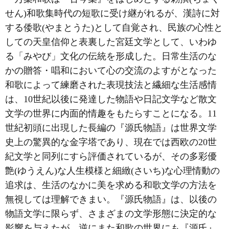
せん)和歌集時代の短歌に受け継がれるが、漢詩に対
する倭歌(やまとうた)として自覚され、民族の心性と
しての天皇信仰と表裏した宮廷文学として、いわゆ
る「みやび」文化の伝統を形成した。日常生活のな
かの贈答・唱和において心の交流のよすがとなった
和歌によって練磨された表現技法と繊細な生活感情
は、10世紀以後に発達した物語や日記文学など散文
文学の世界に内面的情趣をもたらすことになる。11
世紀初頭に出現した長編の『源氏物語』は世界文学
史上の驚異的な金字塔であり、現在では西欧の20世
紀文学と同列にすら評価されているが、その多彩優
艶(ゆうえん)な人生模様と細緻(さいち)な心理情動の
追求は、生活のなかに美を求める和歌文学の方法を
無視しては理解できまい。『源氏物語』は、以後の
物語文学に限らず、さまざまの文学形態に決定的な
影響を与えたが、逆にまた和歌の世界にも『源氏』