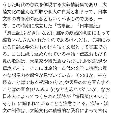
うした時代の息吹を体現する大叙情詩集であり、大
陸文化の盛んな摂取や個人の自覚と相まって、日本
文学の青春期の記念ともいうべきものである。一
方、この時期に成立した『古事記』『日本書紀』
『風土記(ふどき)』などは国家の政治的意図によって
編纂(へんさん)されたものであるけれども、長期にわ
たる口誦文学のおもかげを宿す文献として貴重であ
る。ここに織り込められている神話・伝説および多
数の歌謡は、天皇家や諸氏族ならびに民間の記録や
伝承であり、そこには原始・古代の文学に特有の豊
かな想像力や感性が息づいている。そのほか、神を
祭ることばである祝詞(のりと)や天皇の勅を宣布する
ことばの宣命(せんみょう)なども忘れがたいが、なお
日本人によってつくられた漢詩が『懐風藻(かいふう
そう)』に編まれていることも注意される。漢詩・漢
文の制作は、大陸文化の積極的な受容によって古代