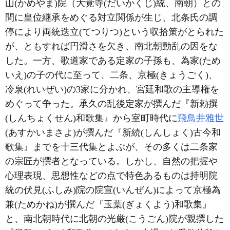
山(かめやま)院（大覚寺(だいかくじ)統、南朝）との
間に皇位継承をめぐる対立関係が生じ、北条氏の調
停により両統迭立(てつりつ)という収拾策がとられた
が、ともすれば円滑さを欠き、南北朝動乱の因をな
した。一方、歌道家である定家の子孫も、為家(ため
いえ)の子の代に至って、二条、京極(きょうごく)、
冷泉(れいぜい)の3家に分かれ、宮廷和歌の主導権を
めぐって争った。承久の乱後定家が撰んだ『新勅撰
(しんちょくせん)和歌集』から室町時代に
飛鳥井雅世
(あすかいまさよ)が撰んだ『新続(しんしょく)古今和
歌集』までを十三代集とよぶが、その多くは二条家
の宗匠が撰者となっている。しかし、自然の把握や
心理表現、思想性などの点で特色あるものは持明院
統の伏見(ふしみ)院の院宣(いんぜん)によって京極為
兼(ためかね)が撰んだ『玉葉(ぎょくよう)和歌集』
と、南北朝時代に北朝の光厳(こうごん)院が親撰した