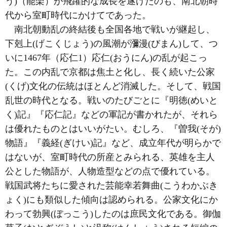
う)（能楽）が飛躍的な成長を遂げたのも、南北朝時
代から室町時代にかけてであった。
南北朝動乱の終結後も全国各地で戦いが継起し、
下剋上(げこくじょう)の風潮が瀰漫(びまん)して、つ
いに1467年（応仁1）応仁(おうにん)の乱が起こっ
た。この内乱で京都は焦土と化し、長く続いた公家
(くげ)文化の伝統はほとんど消滅した。そして、戦国
乱世の時代となる。戦いのたびごとに『明徳(めいと
く)記』『応仁記』などの軍記が書かれたが、それら
は優れたものとはいいがたい。むしろ、『曽我(そが)
物語』『義経(ぎけい)記』など、成立年代が明らかで
はないが、室町時代の所産とみられる、英雄を主人
公とした物語が、人物造型などの点で優れている。
戦国武将たちに愛された芸能幸若舞曲(こうわかぶき
ょく)にも類似した傾向は認められる。公家文化にか
わって勃興(ぼっこう)したのは庶民文化である。御伽