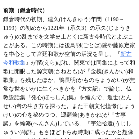
前期（鎌倉時代）
鎌倉時代の初期、建久(けんきゅう)年間（1190～
1199）の初めから1221年（承久3）の承久(じょうき
ゅう)の乱までを文学史上とくに新古今時代とよぶこ
とがある。この時期には後鳥羽(ごとば)院や藤原定家
を中心として宮廷和歌が空前の活況を呈し、『
新古
今和歌集
』が撰(えら)ばれ、関東では同集によって和
歌に開眼した源実朝(さねとも)が『金槐(きんかい)和
歌集』を残したほか、鴨長明(かものちょうめい)が無
常な世をいかに生くべきかを『方丈記』で論じ、仏
教説話集『発心(ほっしん)集』を編んで、遁世(とん
せい)者の生き方を探った。また王朝文化憧憬(しょう
けい)の心を秘めつつ、源顕兼(あきかね)が『古事
談』を編纂(へんさん)している。『宇治拾遺(うじし
ゅうい)物語』もさほど下らぬ時期に成ったかと想像