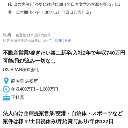
[初出の実例]「今更に往時に溯りて日本文学の本源を尋ね」(出
典：日本開化小史（1877‐82）〈田口卯吉〉四)
出典
精選版 日本国語大辞典
精選版 日本国語大辞典について
情報
|
凡例
不動産営業/稼ぎたい第二新卒/入社2年で年収740万円
可能/飛び込み一切なし
U2JAPAN株式会社
静岡県 浜松市
年収400万円～1,000万円
正社員
法人向け企画提案営業/空港・自治体・スポーツなど
案件は様々/土日祝休み/昇給賞与あり/年休122日