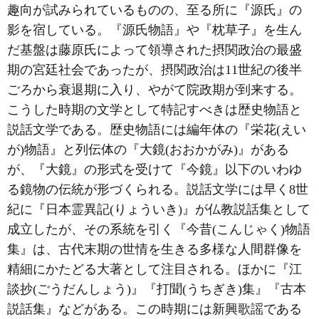
趣向が試みられているものの、至る所に『源氏』の
影を宿している。『源氏物語』や『枕草子』を生ん
だ基盤は藤原氏によって領導された摂関政治の最盛
期の宮廷社会であったが、摂関政治は11世紀の後半
ごろから衰退期に入り、やがて院政期が到来する。
こうした時期の文学として特記すべきは歴史物語と
説話文学である。歴史物語には編年体の『栄花(えい
が)物語』と列伝体の『大鏡(おおかがみ)』がある
が、『大鏡』の形式を受けて『今鏡』以下のいわゆ
る鏡物の伝統が形づくられる。説話文学には早く8世
紀に『日本霊異記(りょういき)』が仏教説話集として
成立したが、その系統を引く『今昔(こんじゃく)物語
集』は、古代末期の世情を生きる多様な人間群像を
精細にかたどる大著として注目される。ほかに『江
談抄(ごうだんしょう)』『打聞(うちぎき)集』『古本
説話集』などがある。この時期には新興歌謡である