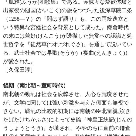
『風雅(ふうが)和歌集』である。赤裸々な愛欲体験と
出家後の廻国(かいこく)の旅をつづった後深草院二条
（1258―？）の『問はず語り』も、この両統迭立と
いう特異な宮廷社会を背景として成った。鎌倉時代
の末には兼好(けんこう)が透徹した無常への認識と処
世哲学を『徒然草(つれづれぐさ)』を通して説いてい
る。武士社会では早歌(そうか)（宴曲(えんきょく)）
が愛された。
［久保田淳］
後期（南北朝～室町時代）
南北朝の動乱は社会を疲弊させ、人心を荒廃させた
が、文学に関しては強い刺激を与えた側面も無視で
きない。戦乱の比較的初期には南朝の臣北畠親房(き
たばたけちかふさ)によって史論『神皇正統記(じんの
うしょうとうき)』が著され、ややのちに直前の鎌倉