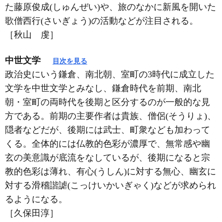
た藤原俊成(しゅんぜい)や、旅のなかに新風を開いた
歌僧西行(さいぎょう)の活動などが注目される。
［秋山 虔］
中世文学
目次を見る
政治史にいう鎌倉、南北朝、室町の3時代に成立した
文学を中世文学とみなし、鎌倉時代を前期、南北
朝・室町の両時代を後期と区分するのが一般的な見
方である。前期の主要作者は貴族、僧侶(そうりょ)、
隠者などだが、後期には武士、町衆なども加わって
くる。全体的には仏教的色彩が濃厚で、無常感や幽
玄の美意識が底流をなしているが、後期になると宗
教的色彩は薄れ、有心(うしん)に対する無心、幽玄に
対する滑稽諧謔(こっけいかいぎゃく)などが求められ
るようになる。
［久保田淳］