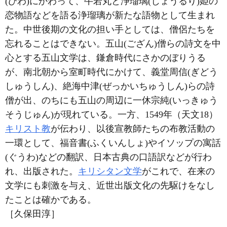
(びわ)にかわって、牛若丸と浄瑠璃(じょうるり)姫の
恋物語などを語る浄瑠璃が新たな語物として生まれ
た。中世後期の文化の担い手としては、僧侶たちを
忘れることはできない。五山(ござん)僧らの詩文を中
心とする五山文学は、鎌倉時代にさかのぼりうる
が、南北朝から室町時代にかけて、義堂周信(ぎどう
しゅうしん)、絶海中津(ぜっかいちゅうしん)らの詩
僧が出、のちにも五山の周辺に一休宗純(いっきゅう
そうじゅん)が現れている。一方、1549年（天文18）
キリスト教
が伝わり、以後宣教師たちの布教活動の
一環として、福音書(ふくいんしょ)やイソップの寓話
(ぐうわ)などの翻訳、日本古典の口語訳などが行わ
れ、出版された。
キリシタン文学
がこれで、在来の
文学にも刺激を与え、近世出版文化の先駆けをなし
たことは確かである。
［久保田淳］