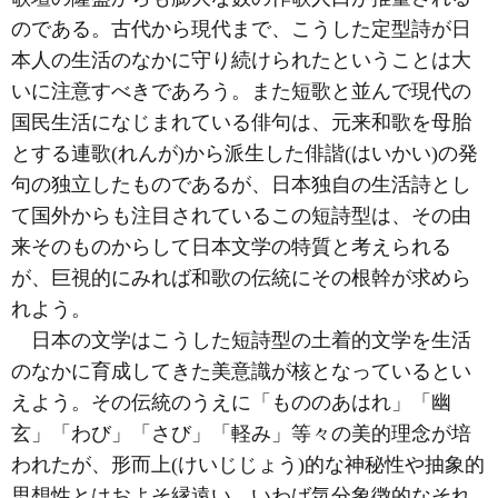
のである。古代から現代まで、こうした定型詩が日
本人の生活のなかに守り続けられたということは大
いに注意すべきであろう。また短歌と並んで現代の
国民生活になじまれている俳句は、元来和歌を母胎
とする連歌(れんが)から派生した俳諧(はいかい)の発
句の独立したものであるが、日本独自の生活詩とし
て国外からも注目されているこの短詩型は、その由
来そのものからして日本文学の特質と考えられる
が、巨視的にみれば和歌の伝統にその根幹が求めら
れよう。
日本の文学はこうした短詩型の土着的文学を生活
のなかに育成してきた美意識が核となっているとい
えよう。その伝統のうえに「もののあはれ」「幽
玄」「わび」「さび」「軽み」等々の美的理念が培
われたが、形而上(けいじじょう)的な神秘性や抽象的
思想性とはおよそ縁遠い、いわば気分象徴的なそれ