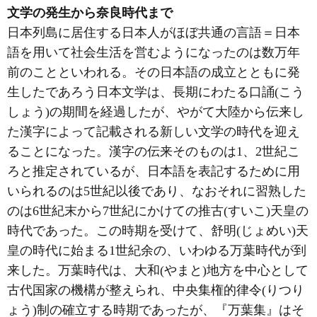
文学の発生から奈良時代まで
日本列島に居住する日本人がほぼ共通の言語＝日本
語を用いて社会生活を営むようになったのは数万年
前のことといわれる。その日本語の成立とともに発
生したであろう日本文学は、長期にわたる口誦(こう
しょう)の期間を経過したが、やがて大陸から伝来し
た漢字によって記載される新しい文学の時代を迎え
ることになった。漢字の伝来そのものは1、2世紀こ
ろと推定されているが、日本語を表記するために用
いられるのは5世紀以後であり、なおそれに習熟した
のは6世紀末から7世紀にかけての推古(すいこ)天皇の
時代であった。この時期を受けて、舒明(じょめい)天
皇の時代に始まる1世紀余の、いわゆる万葉時代が到
来した。万葉時代は、大和(やまと)地方を中心として
古代国家の機構が整えられ、中央集権的律令(りつり
ょう)制の確立する時期であったが、『万葉集』はそ