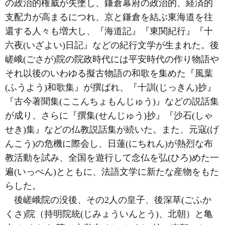
の政治的権威が失墜し、鎌倉幕府の政治的、経済的
支配力が高まるにつれ、京と鎌倉を結ぶ東海道を往
還する人々も増大し、『海道記』『東関紀行』『十
六夜(いざよい)日記』などの紀行文学が生まれた。後
嵯峨(ごさが)院の院政時代には平安時代の作り物語や
それ以後のいわゆる擬古物語の和歌を集めた『風葉
(ふうよう)和歌集』が撰ばれ、『十訓(じっきん)抄』
『古今著聞集(ここんちょもんじゅう)』などの説話集
が成り、さらに『撰集(せんじゅう)抄』『沙石(しゃ
せき)集』などの仏教説話集が続いた。また、元寇(げ
んこう)の危機に際会し、日蓮(にちれん)が熱烈な布
教活動を試み、全国を遊行して念仏を弘(ひろ)めた一
遍(いっぺん)とともに、法語文学に新たな産物をもた
らした。
後嵯峨院の没後、その2人の皇子、後深草(ごふか
くさ)院（持明院統(じみょういんとう)、北朝）と亀