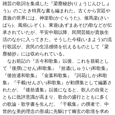
雑芸の歌詞を集成した『梁塵秘抄(りょうじんひしょ
う)』のごとき特異な書も編まれた。古くから宮廷や
貴族の世界には、神楽歌(かぐらうた)、催馬楽(さい
ばら)、風俗(ふぞく)、東遊(あずまあそび)歌などが伝
承されていたが、平安中期以降、民間芸能が貴族生
活のなかに入ってきた。そうした今様(いまよう)の流
行歌謡が、庶民の生活感情を伝えるものとして『梁
塵秘抄』には収められている。
なお前記の『古今和歌集』以後、これを規範とし
て『後撰(ごせん)和歌集』『拾遺(しゅうい)和歌集』
『後拾遺和歌集』『金葉和歌集』『詞花(しか)和歌
集』『千載(せんざい)和歌集』が勅撰集として編纂さ
れたが、『後拾遺集』以後になると、歌人の自覚と
ともに批評意識が高まり、歌合の盛行とともに多く
の歌論・歌学書を生んだ。『千載集』の撰者で、中
世的な美的理念の形成に先駆けて幽玄の歌境を求め