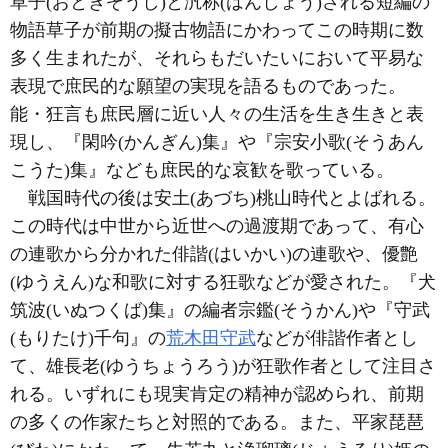
草子(おとぎぞうし)と汎称(はんしょう)される短編の
物語草子が前期の擬古物語にかわってこの時期に数
多く生まれたが、それらもだいたいにおいて平易な
表現で庶民的な願望の実現を語るものであった。
能・狂言も庶民層に近い人々の生活を生き生きと表
現し、『閑吟(かんぎん)集』や『宗安小歌(そうあん
こうた)集』なども庶民的な哀歓を歌っている。
戦国時代の後は安土(あづち)桃山時代とよばれる。
この時代は中世から近世への過渡期であって、有心
の連歌から分かれた俳諧(はいかい)の連歌や、優艶
(ゆうえん)な和歌に対する狂歌などが愛された。『犬
筑波(いぬつくば)集』の編者宗鑑(そうかん)や『守武
(もりたけ)千句』の
荒木田守武
などが俳諧作者とし
て、雄長老(ゆうちょうろう)が狂歌作者として注目さ
れる。いずれにも現実肯定の精神が認められ、前期
の多くの作家たちと対照的である。また、平家琵琶