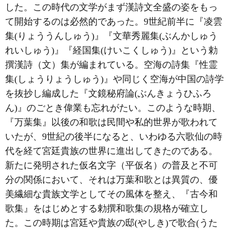
した。この時代の文学がまず漢詩文全盛の姿をもっ
て開始するのは必然的であった。9世紀前半に『凌雲
集(りょううんしゅう)』『文華秀麗集(ぶんかしゅう
れいしゅう)』『経国集(けいこくしゅう)』という勅
撰漢詩（文）集が編まれている。空海の詩集『性霊
集(しょうりょうしゅう)』や同じく空海が中国の詩学
を抜抄し編成した『文鏡秘府論(ぶんきょうひふろ
ん)』のごとき偉業も忘れがたい。このような時期、
『万葉集』以後の和歌は民間や私的世界が歌われて
いたが、9世紀の後半になると、いわゆる六歌仙の時
代を経て宮廷貴族の世界に進出してきたのである。
新たに発明された仮名文字（平仮名）の普及と不可
分の関係において、それは万葉和歌とは異質の、優
美繊細な貴族文学としてその風体を整え、『古今和
歌集』をはじめとする勅撰和歌集の規格が確立し
た。この時期は宮廷や貴族の邸(やしき)で歌合(うた