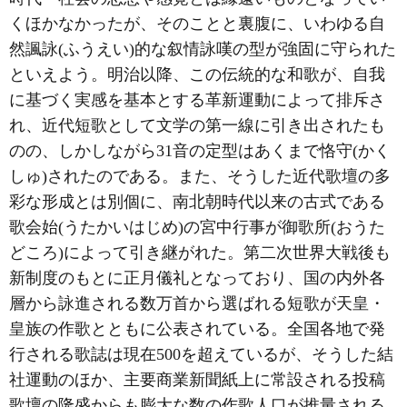
くほかなかったが、そのことと裏腹に、いわゆる自
然諷詠(ふうえい)的な叙情詠嘆の型が強固に守られた
といえよう。明治以降、この伝統的な和歌が、自我
に基づく実感を基本とする革新運動によって排斥さ
れ、近代短歌として文学の第一線に引き出されたも
のの、しかしながら31音の定型はあくまで恪守(かく
しゅ)されたのである。また、そうした近代歌壇の多
彩な形成とは別個に、南北朝時代以来の古式である
歌会始(うたかいはじめ)の宮中行事が御歌所(おうた
どころ)によって引き継がれた。第二次世界大戦後も
新制度のもとに正月儀礼となっており、国の内外各
層から詠進される数万首から選ばれる短歌が天皇・
皇族の作歌とともに公表されている。全国各地で発
行される歌誌は現在500を超えているが、そうした結
社運動のほか、主要商業新聞紙上に常設される投稿
歌壇の隆盛からも膨大な数の作歌人口が推量される