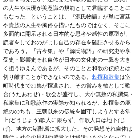
の人生や表現が美意識の規範として君臨することに
もなった。ということは、『源氏物語』が単に宮廷
や貴族の人生や風俗を描いたものではなく、そこに
多面的に開示される日本的な思考や感性の原型が、
読者をしておのがじし自己の存在を確証させるから
であろう。『古今集』や『源氏物語』の研究史や享
受史・影響史それ自体が日本の文化史の一翼を大き
く担うゆえんであるが、そのことと和歌の伝統とは
切り離すことができないのである。
勅撰和歌集
は室
町時代まで21集が撰進され、その営みを軸として歌
合(うたあわせ)・歌会が盛行し、大小無数の私撰集・
私家集に和歌詠作の実際が知られるが、勅撰集の廃
絶ののちも、王朝以来の伝統を固守しようとする堂
上(どうじょう)歌人に限らず、作歌人口は地下(じ
げ)、地方の諸階層に拡大した。その発想それ自体は
時代・社会の思想や感覚とは縁遠いものとなってい